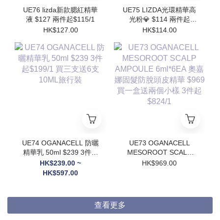
UE76 lizda新款腮紅精華
UE75 LIZDA光環精華高
液 $127 兩件起$115/1
光粉💎 $114 兩件起
$102/1
HK$127.00
HK$114.00
UE74 OGANACELL 防曬
UE73 OGANACELL
精華乳 50ml $239 3件起
MESOROOT SCALP
$199/1 買三支送6支
AMPOULE 6ml*6EA 奧
HK$239.00 ~
HK$969.00
10ML旅行裝
嘉娜固髮防脫頭皮精華
HK$597.00
$969 買一盒送兩個小樣
3件起$824/1
查看更多