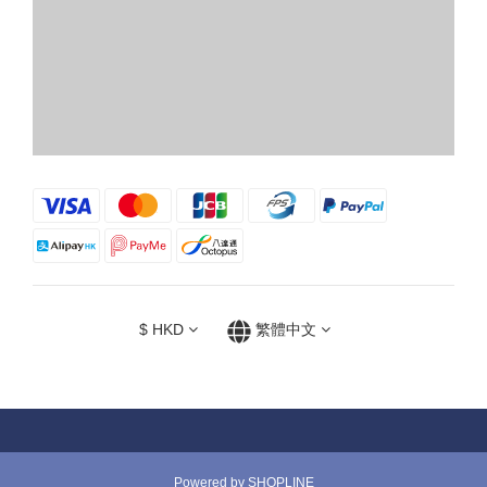
$
HKD
繁體中文
Powered by SHOPLINE