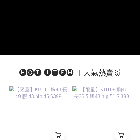
🅗🅞🅣 🅘🅣🅔🅜 ︱人氣熱賣🥇