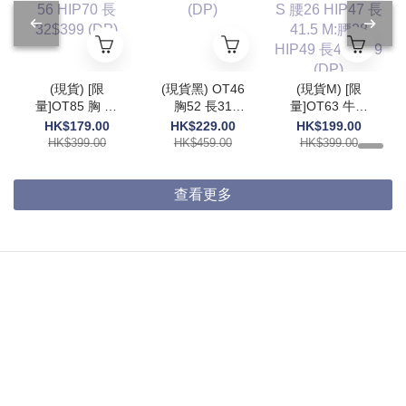
(現貨) [限
(現貨黑) OT46
(現貨M) [限
量]OT85 胸 55
胸52 長31
量]OT63 牛仔
腰56 HIP70 長
$459 (DP)
褲 S 腰26
HK$179.00
HK$229.00
HK$199.00
32$399 (DP)
HIP47 長41.5
HK$399.00
HK$459.00
HK$399.00
M:腰28 HIP49
長42$399
(DP)
查看更多