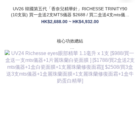
UV26 韓國第五代「香奈兒精華針」RICHESSE TRINITY90
(10支裝) 買一盒送2支MTS儀器 $2688 / 買二盒送4支mts儀器
+1盒麗珠蘭面膜+1支麗珠蘭修復面霜 $3288
HK$2,688.00 ~ HK$4,932.00
核心功效總結
✅ 膠原新生：促進膠原蛋白合成，改善皮膚自然代謝，淡化皺
紋、緊致輪廓
✅ 修護煥膚：改善痤瘡疤痕、色素沈著，修復受損肌膚屏障
✅ 營養供給：為皮膚提供全方位營養，增強彈性與光澤感
✅ 水潤亮白：深層補水鎖水，提亮膚色，讓肌膚通透飽滿
✅ 抗衰維穩：調節皮膚狀態，改善敏感與暗沈，維持健康年輕
態
💎 產品核心賣點
* 第五代升級配方：在傳統動能素基礎上加入RH膠原蛋白，抗
衰與修護能力全面升級，效果更持久
* 韓國院線同款：傳承韓國30年+高端醫美技術，專為亞洲肌膚
設計，院線級護理在家也能體驗