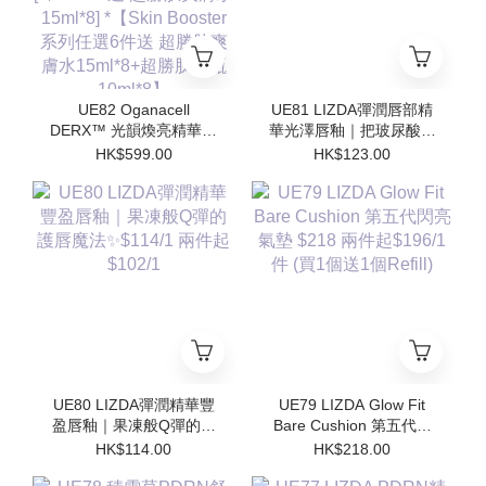
UE82 Oganacell
UE81 LIZDA彈潤唇部精
DERX™ 光韻煥亮精華霜
華光澤唇釉｜把玻尿酸塗
50ml $599/1 [*$958/2 送
在嘴唇上💧 $123/1 兩支
HK$599.00
HK$123.00
超勝肽爽膚水15ml*4 支 ]
起$110/1
[*$1437/3送 超勝肽爽膚
水15ml*8] *【Skin
Booster 系列任選6件送
超勝肽爽膚水15ml*8+超
勝肽安瓶10ml*8】
UE80 LIZDA彈潤精華豐
UE79 LIZDA Glow Fit
盈唇釉｜果凍般Q彈的護
Bare Cushion 第五代閃
唇魔法✨$114/1 兩件起
亮氣墊 $218 兩件起
HK$114.00
HK$218.00
$102/1
$196/1件 (買1個送1個