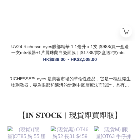
* 多效合一：兼顧抗衰、修護、提亮、補水，一站式解決痘疤、
暗沈、細紋等多種肌膚問題
UV24 Richesse eyes眼部精華 1.1毫升 x 1支 [$988/買一盒送
一支mts儀器+1片麗珠蘭白瓷面膜 ] [$1788/買2盒送2支mts儀
器+1盒白瓷面膜+1支麗珠蘭修復面霜][ $2508/買3盒送3支mts
HK$988.00 ~ HK$2,508.00
儀器+1盒麗珠蘭面膜+1支麗珠蘭修復面霜+1盒牛奶蛋白精華]
RICHESSE™ eyes 是美容市場的革命性產品，它是一種組織生
物刺激器，專為眼部和淚溝的針刺中胚層療法而設計，具有填
充效果，且不會產生腫塊或淋巴淤積等副作用。
【𝐈𝐍 𝐒𝐓𝐎𝐂𝐊︱現貨即買即取】