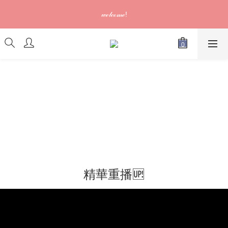
訂單可供取貨/發貨後會發出電郵通知，請填妥正確資料 (*通知以
𝓌ℯ𝓁𝒸ℴ𝓂ℯ!
電郵為準)
訂單可供取貨/發貨後會發出電郵通知，請填妥正確資料 (*通知以
電郵為準)
精華重播🆙