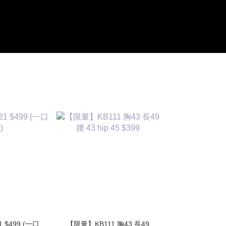
1 $499 (一口
【限量】KB111 胸43 長49