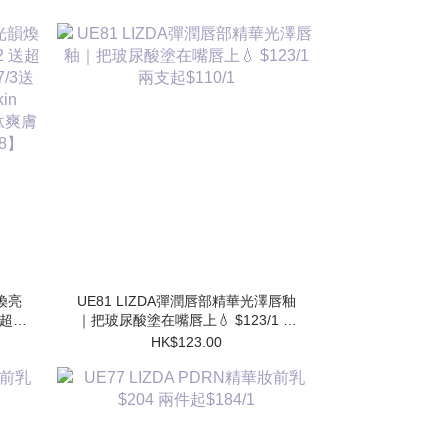
韻煥亮
UE81 LIZDA彈潤唇部精華光澤唇釉
 送超勝
｜把玻尿酸塗在嘴唇上💧 $123/1 兩
送 超
支起$110/1
HK$123.00
水
】