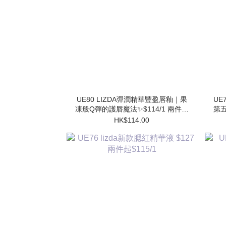
UE80 LIZDA彈潤精華豐盈唇釉｜果
UE7
凍般Q彈的護唇魔法✨$114/1 兩件起
第五
$102/1
HK$114.00