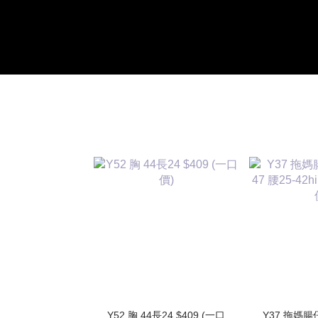
Y52 胸 44長24 $409 (一口
Y37 拖媽腸