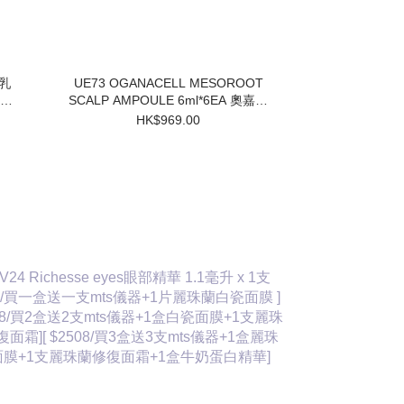
UE73 OGANACELL MESOROOT
SCALP AMPOULE 6ml*6EA 奧嘉娜
固髮防脫頭皮精華 $969 買一盒送兩
HK$969.00
個小樣 3件起$824/1