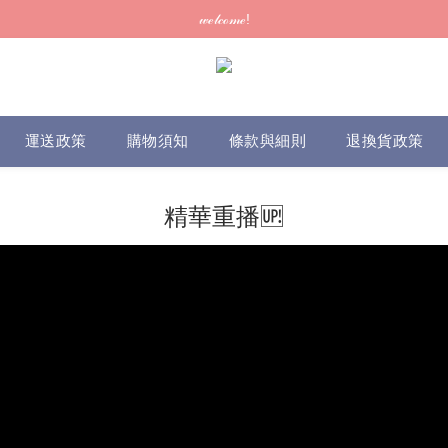
訂單可供取貨/發貨後會發出電郵通知，請填妥正確資料 (*通知以電郵為準
𝓌ℯ𝓁𝒸ℴ𝓂ℯ!
訂單可供取貨/發貨後會發出電郵通知，請填妥正確資料 (*通知以電郵為準
運送政策
購物須知
條款與細則
退換貨政策
精華重播🆙