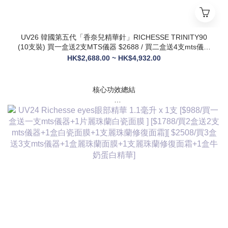
UV26 韓國第五代「香奈兒精華針」RICHESSE TRINITY90
(10支裝) 買一盒送2支MTS儀器 $2688 / 買二盒送4支mts儀器
+1盒麗珠蘭面膜+1支麗珠蘭修復面霜 $3288
HK$2,688.00 ~ HK$4,932.00
核心功效總結
✅ 膠原新生：促進膠原蛋白合成，改善皮膚自然代謝，淡化皺
紋、緊致輪廓
✅ 修護煥膚：改善痤瘡疤痕、色素沈著，修復受損肌膚屏障
✅ 營養供給：為皮膚提供全方位營養，增強彈性與光澤感
✅ 水潤亮白：深層補水鎖水，提亮膚色，讓肌膚通透飽滿
✅ 抗衰維穩：調節皮膚狀態，改善敏感與暗沈，維持健康年輕
態
💎 產品核心賣點
* 第五代升級配方：在傳統動能素基礎上加入RH膠原蛋白，抗
衰與修護能力全面升級，效果更持久