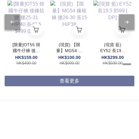
[限量]OT55 韓
(現貨) 【限
(現貨 藍)
國牛仔褲 後橡
量】MG54 橡
EY52 長19.5
筋腰 腰25-31
根褲 腰26-30
$599 [ DP]
HK$159.00
HK$100.00
HK$299.00
HIP40 長40.5
長15 HiP38
HK$499.00
HK$999.00
HK$599.00
$499 (DP)
查看更多