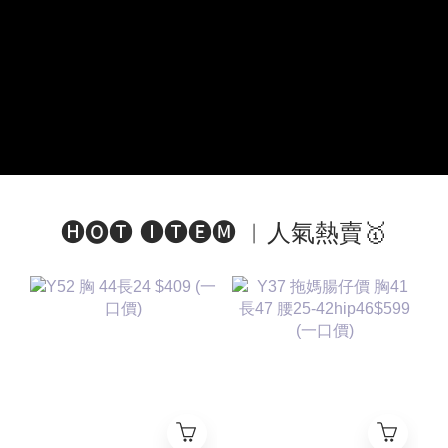
🅗🅞🅣 🅘🅣🅔🅜 ︱人氣熱賣🥇