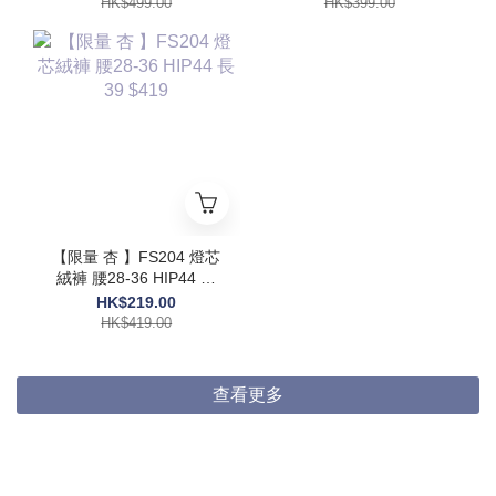
HK$499.00
HK$399.00
【限量 杏 】FS204 燈芯
絨褲 腰28-36 HIP44 長
39 $419
HK$219.00
HK$419.00
查看更多