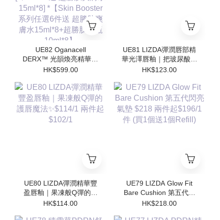
UE82 Oganacell
UE81 LIZDA彈潤唇部精
DERX™ 光韻煥亮精華霜
華光澤唇釉｜把玻尿酸塗
50ml $599/1 [*$958/2 送
在嘴唇上💧 $123/1 兩支
HK$599.00
HK$123.00
超勝肽爽膚水15ml*4 支 ]
起$110/1
[*$1437/3送 超勝肽爽膚
水15ml*8] *【Skin
Booster 系列任選6件送
超勝肽爽膚水15ml*8+超
勝肽安瓶10ml*8】
UE80 LIZDA彈潤精華豐
UE79 LIZDA Glow Fit
盈唇釉｜果凍般Q彈的護
Bare Cushion 第五代閃
唇魔法✨$114/1 兩件起
亮氣墊 $218 兩件起
HK$114.00
HK$218.00
$102/1
$196/1件 (買1個送1個