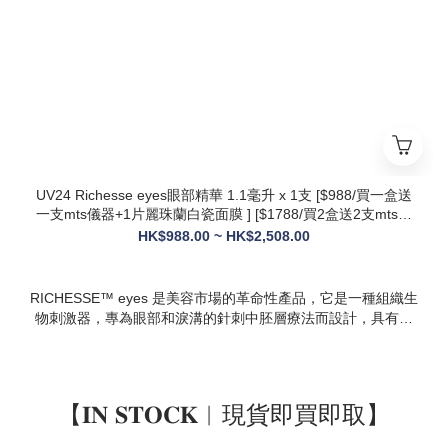
* 韓國院線同款：傳承韓國30年+高端醫美技術，專為亞洲肌膚
設計，院線級護理在家也能體驗
* 多效合一：兼顧抗衰、修護、提亮、補水，一站式解決痘疤、
暗沈、細紋等多種肌膚問題
UV24 Richesse eyes眼部精華 1.1毫升 x 1支 [$988/買一盒送
一支mts儀器+1片麗珠蘭白瓷面膜 ] [$1788/買2盒送2支mts儀
器+1盒白瓷面膜+1支麗珠蘭修復面霜][ $2508/買3盒送3支mts
HK$988.00 ~ HK$2,508.00
儀器+1盒麗珠蘭面膜+1支麗珠蘭修復面霜+1盒牛奶蛋白精華]
RICHESSE™ eyes 是美容市場的革命性產品，它是一種組織生
物刺激器，專為眼部和淚溝的針刺中胚層療法而設計，具有填
充效果，且不會產生腫塊或淋巴淤積等副作用。
【𝐈𝐍 𝐒𝐓𝐎𝐂𝐊︱現貨即買即取】