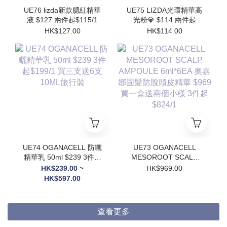
UE76 lizda新款腮紅精華
UE75 LIZDA光環精華高
液 $127 兩件起$115/1
光粉💎 $114 兩件起
$102/1
HK$127.00
HK$114.00
UE74 OGANACELL 防曬
UE73 OGANACELL
精華乳 50ml $239 3件起
MESOROOT SCALP
$199/1 買三支送6支
AMPOULE 6ml*6EA 奧
HK$239.00 ~
HK$969.00
10ML旅行裝
嘉娜固髮防脫頭皮精華
HK$597.00
$969 買一盒送兩個小樣
3件起$824/1
查看更多