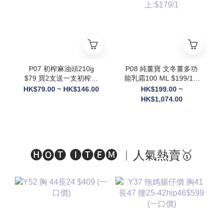
則隨機送3罐貨裝
+Ratusan健康搖搖杯(顏
色隨機) x1+電動自攪拌
杯 x1 +限量Scott限定吊
飾(隨機顏色) x1】
P07 初榨麻油頭210g
P08 純薑寶 文冬薑多功
$79 買2支送一支初榨麻
能乳霜100 ML $199/1 2
油50g
件以上: $189/1 3件以
HK$79.00 ~ HK$146.00
HK$199.00 ~
上:$179/1
HK$1,074.00
🅗🅞🅣 🅘🅣🅔🅜 ︱人氣熱賣🥇