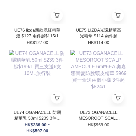
UE76 lizda新款腮紅精華
UE75 LIZDA光環精華高
液 $127 兩件起$115/1
光粉💎 $114 兩件起
$102/1
HK$127.00
HK$114.00
UE74 OGANACELL 防曬
UE73 OGANACELL
精華乳 50ml $239 3件起
MESOROOT SCALP
$199/1 買三支送6支
AMPOULE 6ml*6EA 奧
HK$239.00 ~
HK$969.00
10ML旅行裝
嘉娜固髮防脫頭皮精華
HK$597.00
$969 買一盒送兩個小樣