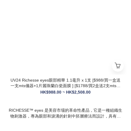
* 第五代升級配方：在傳統動能素基礎上加入RH膠原蛋白，抗
衰與修護能力全面升級，效果更持久
* 韓國院線同款：傳承韓國30年+高端醫美技術，專為亞洲肌膚
設計，院線級護理在家也能體驗
* 多效合一：兼顧抗衰、修護、提亮、補水，一站式解決痘疤、
暗沈、細紋等多種肌膚問題
UV24 Richesse eyes眼部精華 1.1毫升 x 1支 [$988/買一盒送
一支mts儀器+1片麗珠蘭白瓷面膜 ] [$1788/買2盒送2支mts儀
器+1盒白瓷面膜+1支麗珠蘭修復面霜][ $2508/買3盒送3支mts
HK$988.00 ~ HK$2,508.00
儀器+1盒麗珠蘭面膜+1支麗珠蘭修復面霜+1盒牛奶蛋白精華]
RICHESSE™ eyes 是美容市場的革命性產品，它是一種組織生
物刺激器，專為眼部和淚溝的針刺中胚層療法而設計，具有填
充效果，且不會產生腫塊或淋巴淤積等副作用。