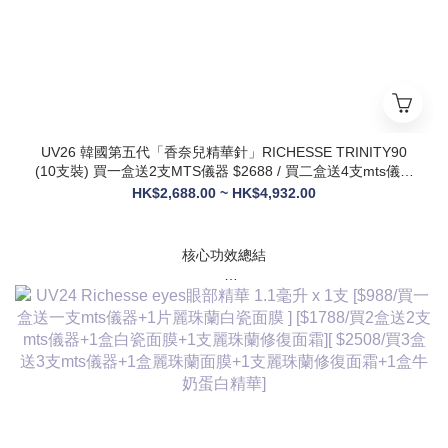
UV26 韓國第五代「香奈兒精華針」RICHESSE TRINITY90
(10支裝) 買一盒送2支MTS儀器 $2688 / 買二盒送4支mts儀器
+1盒麗珠蘭面膜+1支麗珠蘭修復面霜 $3288
HK$2,688.00 ~ HK$4,932.00
核心功效總結
✅ 膠原新生：促進膠原蛋白合成，改善皮膚自然代謝，淡化皺
紋、緊致輪廓
✅ 修護煥膚：改善痤瘡疤痕、色素沈著，修復受損肌膚屏障
✅ 營養供給：為皮膚提供全方位營養，增強彈性與光澤感
✅ 水潤亮白：深層補水鎖水，提亮膚色，讓肌膚通透飽滿
✅ 抗衰維穩：調節皮膚狀態，改善敏感與暗沈，維持健康年輕
態
💎 產品核心賣點