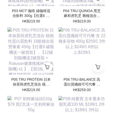
P03 MCT 咖啡 綠咖啡混
P04 TRU QUINOA 黑芝
合飲料 300g【任選6 罐
麻和虎乳芝 雜糧混合飲
隨機送一罐貨裝】 【12
料 18穀糧全面營養素
HK$219.00
HK$219.00
罐則隨機送2罐貨裝 +
450g【任選6 罐隨機送一
Ratusan健康搖搖杯(顏色
罐貨裝】【12罐則隨機送
隨機) x1 】.【買18罐則
2罐貨裝 + Ratusan健康
隨機送3罐貨裝
搖搖杯(顏色隨機) x1 】.
+Ratusan健康搖搖杯(顏
【買18罐則隨機送3罐貨
色隨機) x1+電動自攪拌
裝 +Ratusan健康搖搖杯
杯 x1 +限量Scott限定吊
(顏色隨機) x1+電動自攪
飾(隨機顏色) x1】
拌杯 x1 +限量Scott限定
吊飾(隨機顏色) x1】
P05 TRU PROTEIN 日本
P06 TRU-BALANCE 高
抹茶與虎乳芝混合 植物
蛋白質纖維可可代餐 含
性蛋白質飲料 18穀糧全
22 種多⾕物 450g
HK$219.00
HK$259.00
面營養素 450g【任選6
$259/1 3件以上:$249/1
罐隨機送一罐貨裝】 .
6件以上:$239/1
【12罐則隨機送2罐貨裝
+ Ratusan健康搖搖杯(顏
色隨機) x1 】.【買18罐