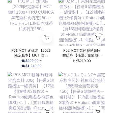
P01 MCT 迷你裝 【2026
P02 MCT 茉莉花黑茶固
限定版本】MCT 咖啡
體飲料 【任選6 罐隨機送
100g+ TRU QUINOA黑
一罐貨裝】 . 【12罐則隨
HK$209.00 ~
HK$219.00
芝麻和虎乳芝150g+
機送2罐貨裝 + Ratusan
HK$1,249.00
TRU PROTEIN日本抹茶
健康搖搖杯(顏色隨機) x1
和虎乳芝150g
】.【買18罐則隨機送3罐
貨裝 +Ratusan健康搖搖
杯(顏色隨機) x1+電動自
攪拌杯 x1 +限量Scott限
定吊飾(隨機顏色) x1】