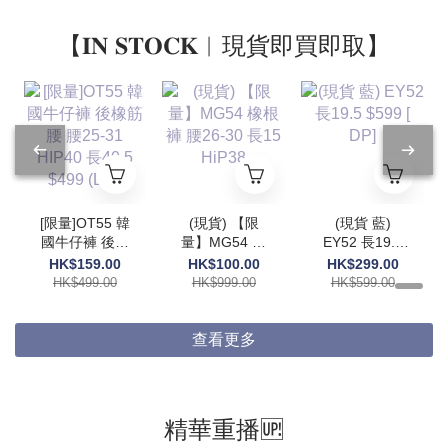
【𝐈𝐍 𝐒𝐓𝐎𝐂𝐊︱現貨即買即取】
[限量]OT55 韓
(現貨) 【限
(現貨 藍)
國牛仔褲 後橡
量】MG54 橡
EY52 長19.5
筋腰 腰25-31
根褲 腰26-30
$599 [ DP]
HK$159.00
HK$100.00
HK$299.00
HIP40 長40.5
長15 HiP38
HK$499.00
HK$999.00
HK$599.00
$499 (DP)
查看更多
精華重播🆙