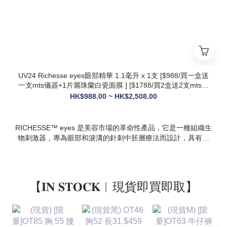
* 多效合一：兼顧抗衰、修護、提亮、補水，一站式解決痘疤、
暗沈、細紋等多種肌膚問題
UV24 Richesse eyes眼部精華 1.1毫升 x 1支 [$988/買一盒送
一支mts儀器+1片麗珠蘭白瓷面膜 ] [$1788/買2盒送2支mts儀
器+1盒白瓷面膜+1支麗珠蘭修復面霜][ $2508/買3盒送3支mts
HK$988.00 ~ HK$2,508.00
儀器+1盒麗珠蘭面膜+1支麗珠蘭修復面霜+1盒牛奶蛋白精華]
RICHESSE™ eyes 是美容市場的革命性產品，它是一種組織生
物刺激器，專為眼部和淚溝的針刺中胚層療法而設計，具有填
充效果，且不會產生腫塊或淋巴淤積等副作用。
【𝐈𝐍 𝐒𝐓𝐎𝐂𝐊︱現貨即買即取】