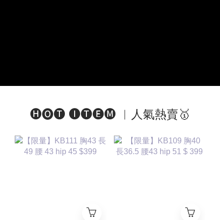
🅗🅞🅣 🅘🅣🅔🅜 ︱人氣熱賣🥇