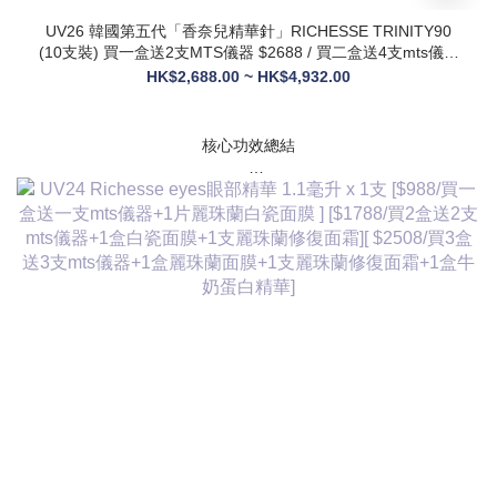
UV26 韓國第五代「香奈兒精華針」RICHESSE TRINITY90
(10支裝) 買一盒送2支MTS儀器 $2688 / 買二盒送4支mts儀器
+1盒麗珠蘭面膜+1支麗珠蘭修復面霜 $3288
HK$2,688.00 ~ HK$4,932.00
核心功效總結
✅ 膠原新生：促進膠原蛋白合成，改善皮膚自然代謝，淡化皺
紋、緊致輪廓
✅ 修護煥膚：改善痤瘡疤痕、色素沈著，修復受損肌膚屏障
✅ 營養供給：為皮膚提供全方位營養，增強彈性與光澤感
✅ 水潤亮白：深層補水鎖水，提亮膚色，讓肌膚通透飽滿
✅ 抗衰維穩：調節皮膚狀態，改善敏感與暗沈，維持健康年輕
態
💎 產品核心賣點
* 第五代升級配方：在傳統動能素基礎上加入RH膠原蛋白，抗
衰與修護能力全面升級，效果更持久
* 韓國院線同款：傳承韓國30年+高端醫美技術，專為亞洲肌膚
設計，院線級護理在家也能體驗