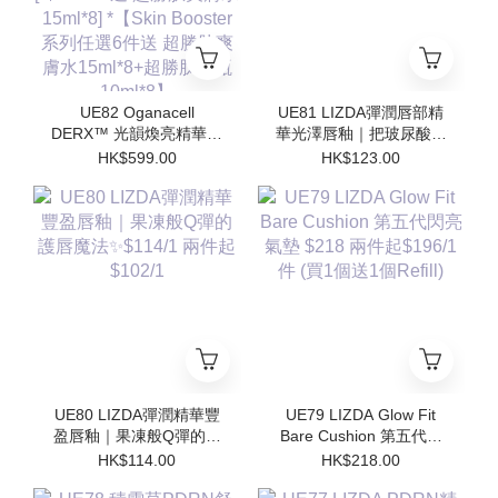
UE82 Oganacell
UE81 LIZDA彈潤唇部精
DERX™ 光韻煥亮精華霜
華光澤唇釉｜把玻尿酸塗
50ml $599/1 [*$958/2 送
在嘴唇上💧 $123/1 兩支
HK$599.00
HK$123.00
超勝肽爽膚水15ml*4 支 ]
起$110/1
[*$1437/3送 超勝肽爽膚
水15ml*8] *【Skin
Booster 系列任選6件送
超勝肽爽膚水15ml*8+超
勝肽安瓶10ml*8】
UE80 LIZDA彈潤精華豐
UE79 LIZDA Glow Fit
盈唇釉｜果凍般Q彈的護
Bare Cushion 第五代閃
唇魔法✨$114/1 兩件起
亮氣墊 $218 兩件起
HK$114.00
HK$218.00
$102/1
$196/1件 (買1個送1個