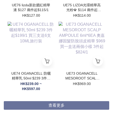
UE76 lizda新款腮紅精華
UE75 LIZDA光環精華高
液 $127 兩件起$115/1
光粉💎 $114 兩件起
$102/1
HK$127.00
HK$114.00
UE74 OGANACELL 防曬
UE73 OGANACELL
精華乳 50ml $239 3件起
MESOROOT SCALP
$199/1 買三支送6支
AMPOULE 6ml*6EA 奧
HK$239.00 ~
HK$969.00
10ML旅行裝
嘉娜固髮防脫頭皮精華
HK$597.00
$969 買一盒送兩個小樣
3件起$824/1
查看更多