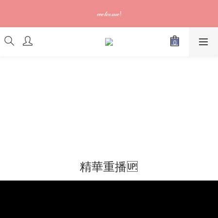
訂單可供取貨/發貨後會發出電郵通知，請填妥正確資料 (*通知以
𝓌ℯ𝓁𝒸ℴ𝓂ℯ!
電郵為準)
訂單可供取貨/發貨後會發出電郵通知，請填妥正確資料 (*通知以
電郵為準)
精華重播🆙