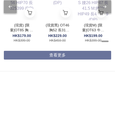
(現貨) [限
(現貨黑) OT46
(現貨M) [限
量]OT85 胸 55
胸52 長31
量]OT63 牛仔
腰56 HIP70 長
$459 (DP)
褲 S 腰26
HK$179.00
HK$229.00
HK$199.00
32$399 (DP)
HIP47 長41.5
HK$399.00
HK$459.00
HK$399.00
M:腰28 HIP49
長42$399
(DP)
查看更多