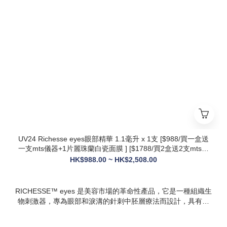
* 第五代升級配方：在傳統動能素基礎上加入RH膠原蛋白，抗
衰與修護能力全面升級，效果更持久
* 韓國院線同款：傳承韓國30年+高端醫美技術，專為亞洲肌膚
設計，院線級護理在家也能體驗
* 多效合一：兼顧抗衰、修護、提亮、補水，一站式解決痘疤、
暗沈、細紋等多種肌膚問題
UV24 Richesse eyes眼部精華 1.1毫升 x 1支 [$988/買一盒送
一支mts儀器+1片麗珠蘭白瓷面膜 ] [$1788/買2盒送2支mts儀
器+1盒白瓷面膜+1支麗珠蘭修復面霜][ $2508/買3盒送3支mts
HK$988.00 ~ HK$2,508.00
儀器+1盒麗珠蘭面膜+1支麗珠蘭修復面霜+1盒牛奶蛋白精華]
RICHESSE™ eyes 是美容市場的革命性產品，它是一種組織生
物刺激器，專為眼部和淚溝的針刺中胚層療法而設計，具有填
充效果，且不會產生腫塊或淋巴淤積等副作用。