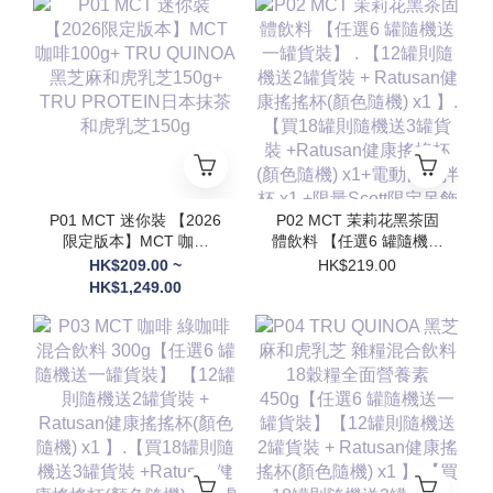
P01 MCT 迷你裝 【2026
P02 MCT 茉莉花黑茶固
限定版本】MCT 咖啡
體飲料 【任選6 罐隨機送
100g+ TRU QUINOA黑
一罐貨裝】 . 【12罐則隨
HK$209.00 ~
HK$219.00
芝麻和虎乳芝150g+
機送2罐貨裝 + Ratusan
HK$1,249.00
TRU PROTEIN日本抹茶
健康搖搖杯(顏色隨機) x1
和虎乳芝150g
】.【買18罐則隨機送3罐
貨裝 +Ratusan健康搖搖
杯(顏色隨機) x1+電動自
攪拌杯 x1 +限量Scott限
定吊飾(隨機顏色) x1】