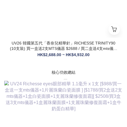
UV26 韓國第五代「香奈兒精華針」RICHESSE TRINITY90
(10支裝) 買一盒送2支MTS儀器 $2688 / 買二盒送4支mts儀器
+1盒麗珠蘭面膜+1支麗珠蘭修復面霜 $3288
HK$2,688.00 ~ HK$4,932.00
核心功效總結
✅ 膠原新生：促進膠原蛋白合成，改善皮膚自然代謝，淡化皺
紋、緊致輪廓
✅ 修護煥膚：改善痤瘡疤痕、色素沈著，修復受損肌膚屏障
✅ 營養供給：為皮膚提供全方位營養，增強彈性與光澤感
✅ 水潤亮白：深層補水鎖水，提亮膚色，讓肌膚通透飽滿
✅ 抗衰維穩：調節皮膚狀態，改善敏感與暗沈，維持健康年輕
態
💎 產品核心賣點