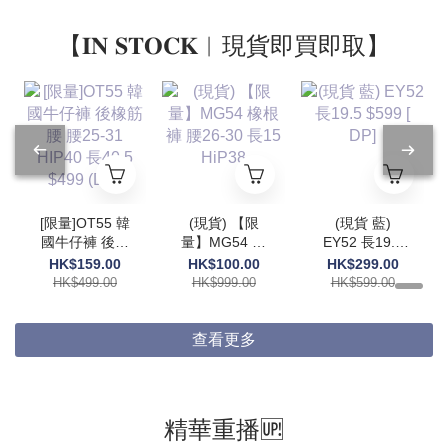
【𝐈𝐍 𝐒𝐓𝐎𝐂𝐊︱現貨即買即取】
[限量]OT55 韓
(現貨) 【限
(現貨 藍)
國牛仔褲 後橡
量】MG54 橡
EY52 長19.5
筋腰 腰25-31
根褲 腰26-30
$599 [ DP]
HK$159.00
HK$100.00
HK$299.00
HIP40 長40.5
長15 HiP38
HK$499.00
HK$999.00
HK$599.00
$499 (DP)
查看更多
精華重播🆙