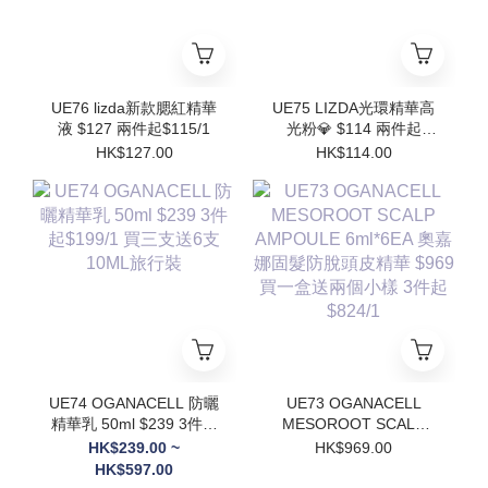
UE76 lizda新款腮紅精華
UE75 LIZDA光環精華高
液 $127 兩件起$115/1
光粉💎 $114 兩件起
$102/1
HK$127.00
HK$114.00
UE74 OGANACELL 防曬
UE73 OGANACELL
精華乳 50ml $239 3件起
MESOROOT SCALP
$199/1 買三支送6支
AMPOULE 6ml*6EA 奧
HK$239.00 ~
HK$969.00
10ML旅行裝
嘉娜固髮防脫頭皮精華
HK$597.00
$969 買一盒送兩個小樣