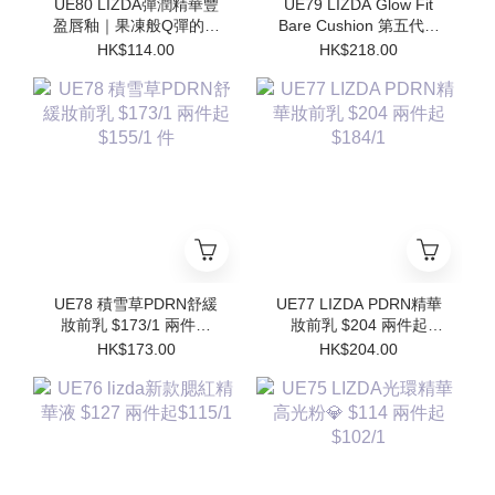
UE80 LIZDA彈潤精華豐
UE79 LIZDA Glow Fit
盈唇釉｜果凍般Q彈的護
Bare Cushion 第五代閃
唇魔法✨$114/1 兩件起
亮氣墊 $218 兩件起
HK$114.00
HK$218.00
$102/1
$196/1件 (買1個送1個
Refill)
UE78 積雪草PDRN舒緩
UE77 LIZDA PDRN精華
妝前乳 $173/1 兩件起
妝前乳 $204 兩件起
$155/1 件
$184/1
HK$173.00
HK$204.00