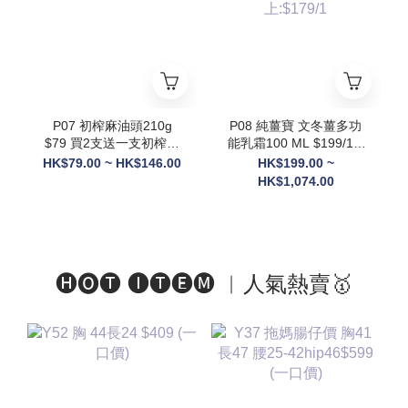
則隨機送3罐貨裝
+Ratusan健康搖搖杯(顏
色隨機) x1+電動自攪拌
杯 x1 +限量Scott限定吊
飾(隨機顏色) x1】
P07 初榨麻油頭210g
P08 純薑寶 文冬薑多功
$79 買2支送一支初榨麻
能乳霜100 ML $199/1 2
油50g
件以上: $189/1 3件以
HK$79.00 ~ HK$146.00
HK$199.00 ~
上:$179/1
HK$1,074.00
🅗🅞🅣 🅘🅣🅔🅜 ︱人氣熱賣🥇