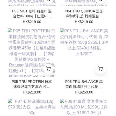
P03 MCT 咖啡 綠咖啡混
P04 TRU QUINOA 黑芝
合飲料 300g【任選6 罐
麻和虎乳芝 雜糧混合飲
隨機送一罐貨裝】 【12
料 18穀糧全面營養素
HK$219.00
HK$219.00
罐則隨機送2罐貨裝 +
450g【任選6 罐隨機送一
Ratusan健康搖搖杯(顏色
罐貨裝】【12罐則隨機送
隨機) x1 】.【買18罐則
2罐貨裝 + Ratusan健康
隨機送3罐貨裝
搖搖杯(顏色隨機) x1 】.
+Ratusan健康搖搖杯(顏
【買18罐則隨機送3罐貨
色隨機) x1+電動自攪拌
裝 +Ratusan健康搖搖杯
杯 x1 +限量Scott限定吊
(顏色隨機) x1+電動自攪
飾(隨機顏色) x1】
拌杯 x1 +限量Scott限定
吊飾(隨機顏色) x1】
P05 TRU PROTEIN 日本
P06 TRU-BALANCE 高
抹茶與虎乳芝混合 植物
蛋白質纖維可可代餐 含
性蛋白質飲料 18穀糧全
22 種多⾕物 450g
HK$219.00
HK$259.00
面營養素 450g【任選6
$259/1 3件以上:$249/1
罐隨機送一罐貨裝】 .
6件以上:$239/1
【12罐則隨機送2罐貨裝
+ Ratusan健康搖搖杯(顏
色隨機) x1 】.【買18罐