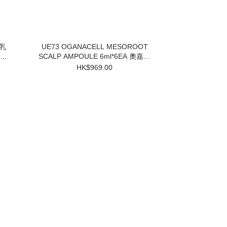
UE73 OGANACELL MESOROOT
SCALP AMPOULE 6ml*6EA 奧嘉娜
固髮防脫頭皮精華 $969 買一盒送兩
HK$969.00
個小樣 3件起$824/1