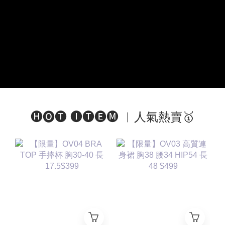
🅗🅞🅣 🅘🅣🅔🅜 ︱人氣熱賣🥇