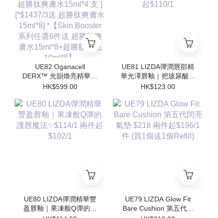
勝肽安瓶10ml*8】
勝肽安瓶10ml*8】
UE82 Oganacell
UE81 LIZDA彈潤唇部精
DERX™ 光韻煥亮精華霜
華光澤唇釉｜把玻尿酸塗
50ml $599/1 [*$958/2 送
在嘴唇上💧 $123/1 兩支
HK$599.00
HK$123.00
超勝肽爽膚水15ml*4 支 ]
起$110/1
[*$1437/3送 超勝肽爽膚
水15ml*8] *【Skin
Booster 系列任選6件送
超勝肽爽膚水15ml*8+超
勝肽安瓶10ml*8】
UE80 LIZDA彈潤精華豐
UE79 LIZDA Glow Fit
盈唇釉｜果凍般Q彈的護
Bare Cushion 第五代閃
唇魔法✨$114/1 兩件起
亮氣墊 $218 兩件起