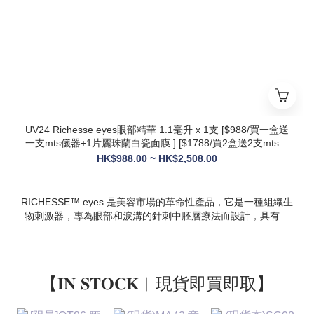
設計，院線級護理在家也能體驗
* 多效合一：兼顧抗衰、修護、提亮、補水，一站式解決痘疤、
暗沈、細紋等多種肌膚問題
UV24 Richesse eyes眼部精華 1.1毫升 x 1支 [$988/買一盒送
一支mts儀器+1片麗珠蘭白瓷面膜 ] [$1788/買2盒送2支mts儀
器+1盒白瓷面膜+1支麗珠蘭修復面霜][ $2508/買3盒送3支mts
HK$988.00 ~ HK$2,508.00
儀器+1盒麗珠蘭面膜+1支麗珠蘭修復面霜+1盒牛奶蛋白精華]
RICHESSE™ eyes 是美容市場的革命性產品，它是一種組織生
物刺激器，專為眼部和淚溝的針刺中胚層療法而設計，具有填
充效果，且不會產生腫塊或淋巴淤積等副作用。
【𝐈𝐍 𝐒𝐓𝐎𝐂𝐊︱現貨即買即取】