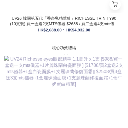
UV26 韓國第五代「香奈兒精華針」RICHESSE TRINITY90
(10支裝) 買一盒送2支MTS儀器 $2688 / 買二盒送4支mts儀器
+1盒麗珠蘭面膜+1支麗珠蘭修復面霜 $3288
HK$2,688.00 ~ HK$4,932.00
核心功效總結
✅ 膠原新生：促進膠原蛋白合成，改善皮膚自然代謝，淡化皺
紋、緊致輪廓
✅ 修護煥膚：改善痤瘡疤痕、色素沈著，修復受損肌膚屏障
✅ 營養供給：為皮膚提供全方位營養，增強彈性與光澤感
✅ 水潤亮白：深層補水鎖水，提亮膚色，讓肌膚通透飽滿
✅ 抗衰維穩：調節皮膚狀態，改善敏感與暗沈，維持健康年輕
態
💎 產品核心賣點
* 第五代升級配方：在傳統動能素基礎上加入RH膠原蛋白，抗
衰與修護能力全面升級，效果更持久
* 韓國院線同款：傳承韓國30年+高端醫美技術，專為亞洲肌膚