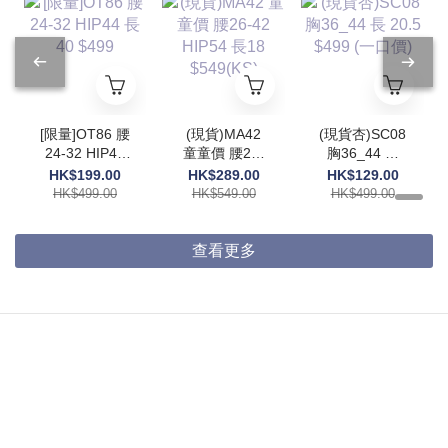
[限量]OT86 腰
(現貨)MA42
(現貨杏)SC08
24-32 HIP44
童童價 腰26-
胸36_44 長
長40 $499
42 HIP54 長
20.5 $499 (一
HK$199.00
HK$289.00
HK$129.00
18 $549(KS)
口價)
HK$499.00
HK$549.00
HK$499.00
查看更多