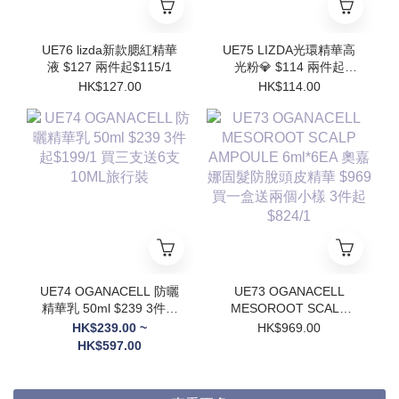
UE76 lizda新款腮紅精華
UE75 LIZDA光環精華高
液 $127 兩件起$115/1
光粉💎 $114 兩件起
$102/1
HK$127.00
HK$114.00
UE74 OGANACELL 防曬
UE73 OGANACELL
精華乳 50ml $239 3件起
MESOROOT SCALP
$199/1 買三支送6支
AMPOULE 6ml*6EA 奧
HK$239.00 ~
HK$969.00
10ML旅行裝
嘉娜固髮防脫頭皮精華
HK$597.00
$969 買一盒送兩個小樣
3件起$824/1