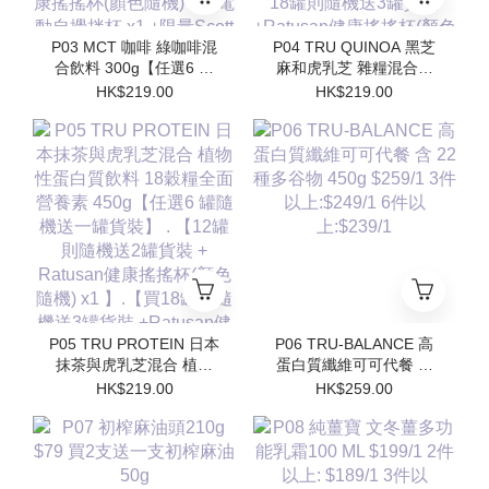
P03 MCT 咖啡 綠咖啡混
P04 TRU QUINOA 黑芝
合飲料 300g【任選6 罐
麻和虎乳芝 雜糧混合飲
隨機送一罐貨裝】 【12
料 18穀糧全面營養素
HK$219.00
HK$219.00
罐則隨機送2罐貨裝 +
450g【任選6 罐隨機送一
Ratusan健康搖搖杯(顏色
罐貨裝】【12罐則隨機送
隨機) x1 】.【買18罐則
2罐貨裝 + Ratusan健康
隨機送3罐貨裝
搖搖杯(顏色隨機) x1 】.
+Ratusan健康搖搖杯(顏
【買18罐則隨機送3罐貨
色隨機) x1+電動自攪拌
裝 +Ratusan健康搖搖杯
杯 x1 +限量Scott限定吊
(顏色隨機) x1+電動自攪
飾(隨機顏色) x1】
拌杯 x1 +限量Scott限定
吊飾(隨機顏色) x1】
P05 TRU PROTEIN 日本
P06 TRU-BALANCE 高
抹茶與虎乳芝混合 植物
蛋白質纖維可可代餐 含
性蛋白質飲料 18穀糧全
22 種多⾕物 450g
HK$219.00
HK$259.00
面營養素 450g【任選6
$259/1 3件以上:$249/1
罐隨機送一罐貨裝】 .
6件以上:$239/1
【12罐則隨機送2罐貨裝
+ Ratusan健康搖搖杯(顏
色隨機) x1 】.【買18罐