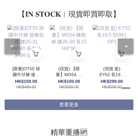
【𝐈𝐍 𝐒𝐓𝐎𝐂𝐊︱現貨即買即取】
[限量]OT55 韓
(現貨) 【限
(現貨 藍)
國牛仔褲 後橡
量】MG54 橡
EY52 長19.5
筋腰 腰25-31
根褲 腰26-30
$599 [ DP]
HK$159.00
HK$100.00
HK$299.00
HIP40 長40.5
長15 HiP38
HK$499.00
HK$999.00
HK$599.00
$499 (DP)
查看更多
精華重播🆙