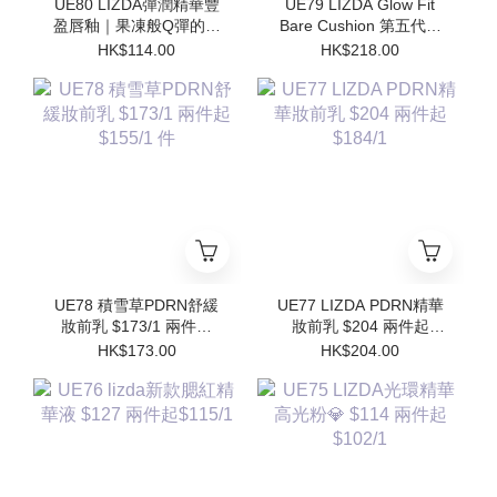
UE80 LIZDA彈潤精華豐
UE79 LIZDA Glow Fit
盈唇釉｜果凍般Q彈的護
Bare Cushion 第五代閃
唇魔法✨$114/1 兩件起
亮氣墊 $218 兩件起
HK$114.00
HK$218.00
$102/1
$196/1件 (買1個送1個
Refill)
UE78 積雪草PDRN舒緩
UE77 LIZDA PDRN精華
妝前乳 $173/1 兩件起
妝前乳 $204 兩件起
$155/1 件
$184/1
HK$173.00
HK$204.00