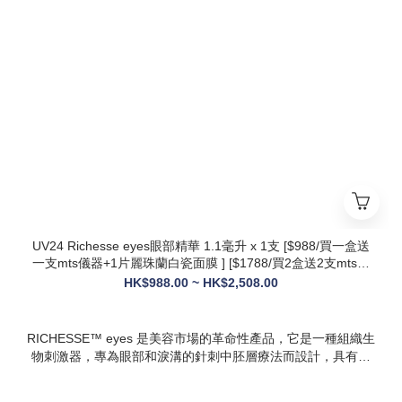
* 第五代升級配方：在傳統動能素基礎上加入RH膠原蛋白，抗
衰與修護能力全面升級，效果更持久
* 韓國院線同款：傳承韓國30年+高端醫美技術，專為亞洲肌膚
設計，院線級護理在家也能體驗
* 多效合一：兼顧抗衰、修護、提亮、補水，一站式解決痘疤、
暗沈、細紋等多種肌膚問題
UV24 Richesse eyes眼部精華 1.1毫升 x 1支 [$988/買一盒送
一支mts儀器+1片麗珠蘭白瓷面膜 ] [$1788/買2盒送2支mts儀
器+1盒白瓷面膜+1支麗珠蘭修復面霜][ $2508/買3盒送3支mts
HK$988.00 ~ HK$2,508.00
儀器+1盒麗珠蘭面膜+1支麗珠蘭修復面霜+1盒牛奶蛋白精華]
RICHESSE™ eyes 是美容市場的革命性產品，它是一種組織生
物刺激器，專為眼部和淚溝的針刺中胚層療法而設計，具有填
充效果，且不會產生腫塊或淋巴淤積等副作用。