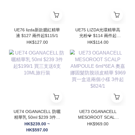
UE76 lizda新款腮紅精華
UE75 LIZDA光環精華高
液 $127 兩件起$115/1
光粉💎 $114 兩件起
$102/1
HK$127.00
HK$114.00
UE74 OGANACELL 防曬
UE73 OGANACELL
精華乳 50ml $239 3件起
MESOROOT SCALP
$199/1 買三支送6支
AMPOULE 6ml*6EA 奧
HK$239.00 ~
HK$969.00
10ML旅行裝
嘉娜固髮防脫頭皮精華
HK$597.00
$969 買一盒送兩個小樣