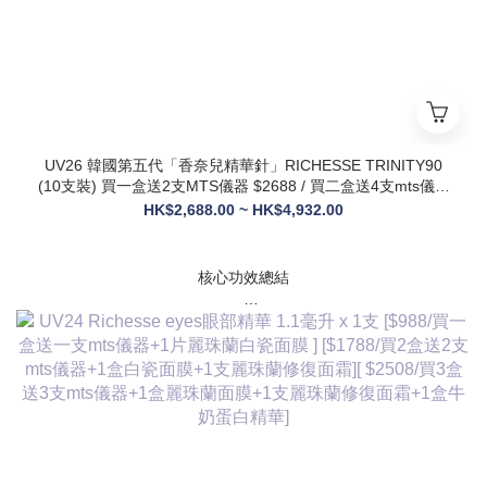
UV26 韓國第五代「香奈兒精華針」RICHESSE TRINITY90
(10支裝) 買一盒送2支MTS儀器 $2688 / 買二盒送4支mts儀器
+1盒麗珠蘭面膜+1支麗珠蘭修復面霜 $3288
HK$2,688.00 ~ HK$4,932.00
核心功效總結
✅ 膠原新生：促進膠原蛋白合成，改善皮膚自然代謝，淡化皺
紋、緊致輪廓
✅ 修護煥膚：改善痤瘡疤痕、色素沈著，修復受損肌膚屏障
✅ 營養供給：為皮膚提供全方位營養，增強彈性與光澤感
✅ 水潤亮白：深層補水鎖水，提亮膚色，讓肌膚通透飽滿
✅ 抗衰維穩：調節皮膚狀態，改善敏感與暗沈，維持健康年輕
態
💎 產品核心賣點