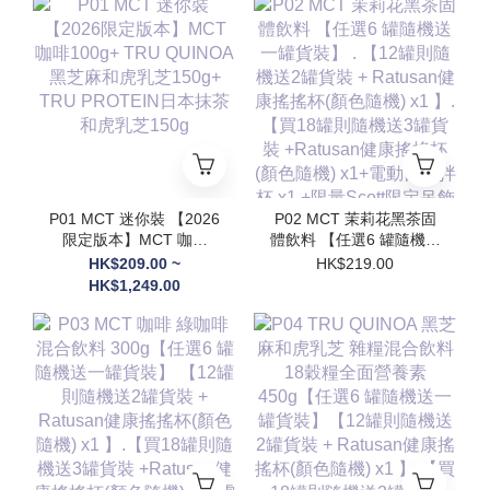
P01 MCT 迷你裝 【2026
P02 MCT 茉莉花黑茶固
限定版本】MCT 咖啡
體飲料 【任選6 罐隨機送
100g+ TRU QUINOA黑
一罐貨裝】 . 【12罐則隨
HK$209.00 ~
HK$219.00
芝麻和虎乳芝150g+
機送2罐貨裝 + Ratusan
HK$1,249.00
TRU PROTEIN日本抹茶
健康搖搖杯(顏色隨機) x1
和虎乳芝150g
】.【買18罐則隨機送3罐
貨裝 +Ratusan健康搖搖
杯(顏色隨機) x1+電動自
攪拌杯 x1 +限量Scott限
定吊飾(隨機顏色) x1】