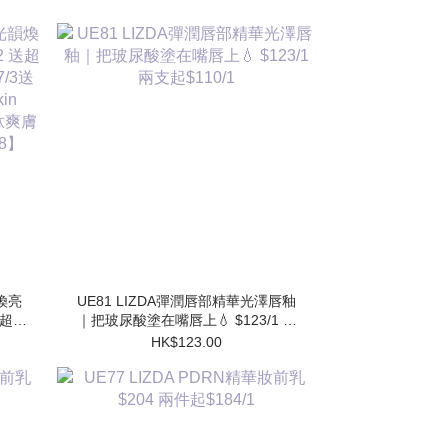
韻煥亮
UE81 LIZDA彈潤唇部精華光澤唇釉
 送超勝
｜把玻尿酸塗在嘴唇上💧 $123/1 兩
送 超
支起$110/1
HK$123.00
水
】