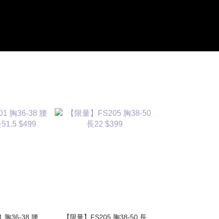
胸36-38 腰
【限量】FS205 胸38-50 長