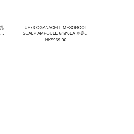
UE73 OGANACELL MESOROOT
SCALP AMPOULE 6ml*6EA 奧嘉娜
固髮防脫頭皮精華 $969 買一盒送兩
HK$969.00
個小樣 3件起$824/1