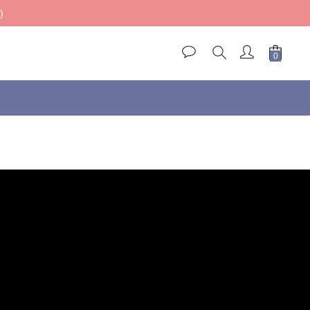
)
)
)