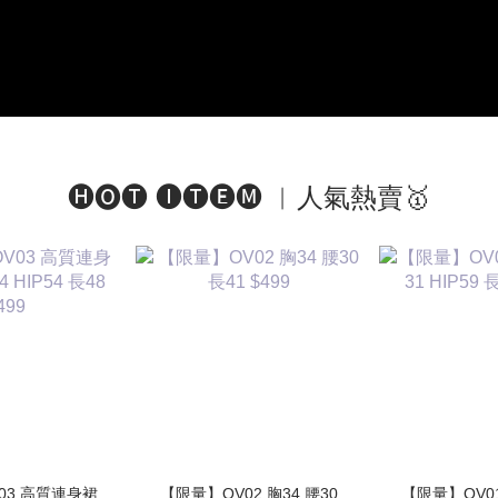
🅗🅞🅣 🅘🅣🅔🅜 ︱人氣熱賣🥇
連身裙
【限量】OV02 胸34 腰30
【限量】OV01 