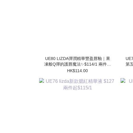
UE80 LIZDA彈潤精華豐盈唇釉｜果
UE7
凍般Q彈的護唇魔法✨$114/1 兩件起
第五
$102/1
HK$114.00