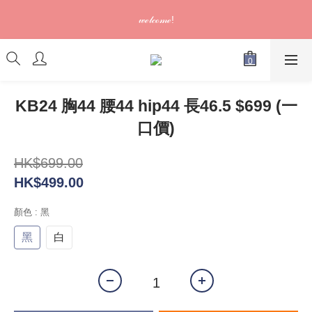
訂單可供取貨/發貨後會發出電郵通知，請填妥正確資料 (*通知以
𝓌ℯ𝓁𝒸ℴ𝓂ℯ!
電郵為準)
訂單可供取貨/發貨後會發出電郵通知，請填妥正確資料 (*通知以
電郵為準)
KB24 胸44 腰44 hip44 長46.5 $699 (一
口價)
HK$699.00
HK$499.00
顏色
: 黑
黑
白