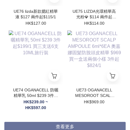
UE76 lizda新款腮紅精華
UE75 LIZDA光環精華高
液 $127 兩件起$115/1
光粉💎 $114 兩件起
$102/1
HK$127.00
HK$114.00
UE74 OGANACELL 防曬
UE73 OGANACELL
精華乳 50ml $239 3件起
MESOROOT SCALP
$199/1 買三支送6支
AMPOULE 6ml*6EA 奧
HK$239.00 ~
HK$969.00
10ML旅行裝
嘉娜固髮防脫頭皮精華
HK$597.00
$969 買一盒送兩個小樣
3件起$824/1
查看更多