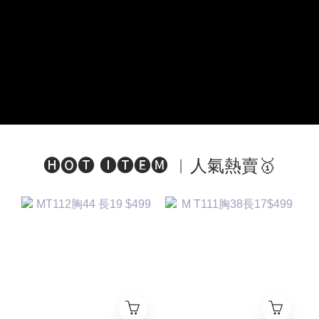
🅗🅞🅣 🅘🅣🅔🅜 ︱人氣熱賣🥇