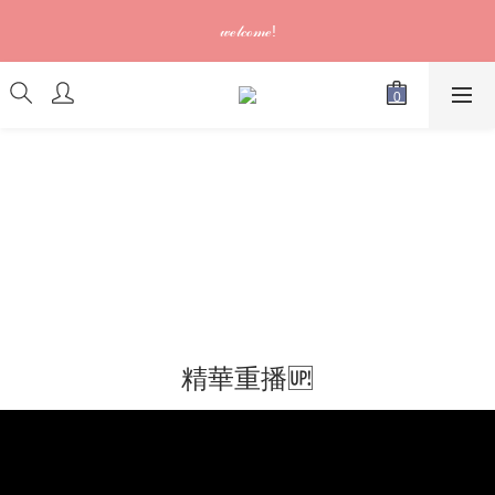
訂單可供取貨/發貨後會發出電郵通知，請填妥正確資料 (*通知以
𝓌ℯ𝓁𝒸ℴ𝓂ℯ!
電郵為準)
訂單可供取貨/發貨後會發出電郵通知，請填妥正確資料 (*通知以
電郵為準)
精華重播🆙