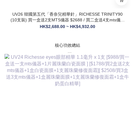
UV26 韓國第五代「香奈兒精華針」RICHESSE TRINITY90
(10支裝) 買一盒送2支MTS儀器 $2688 / 買二盒送4支mts儀器
+1盒麗珠蘭面膜+1支麗珠蘭修復面霜 $3288
HK$2,688.00 ~ HK$4,932.00
核心功效總結
✅ 膠原新生：促進膠原蛋白合成，改善皮膚自然代謝，淡化皺
紋、緊致輪廓
✅ 修護煥膚：改善痤瘡疤痕、色素沈著，修復受損肌膚屏障
✅ 營養供給：為皮膚提供全方位營養，增強彈性與光澤感
✅ 水潤亮白：深層補水鎖水，提亮膚色，讓肌膚通透飽滿
✅ 抗衰維穩：調節皮膚狀態，改善敏感與暗沈，維持健康年輕
態
💎 產品核心賣點
* 第五代升級配方：在傳統動能素基礎上加入RH膠原蛋白，抗
衰與修護能力全面升級，效果更持久
* 韓國院線同款：傳承韓國30年+高端醫美技術，專為亞洲肌膚