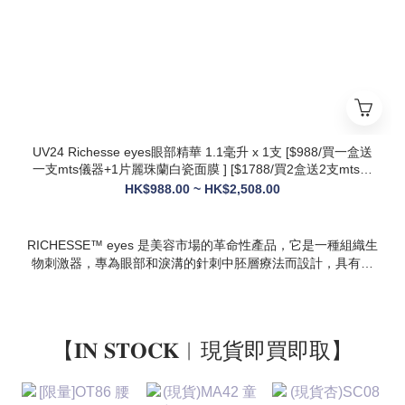
設計，院線級護理在家也能體驗
* 多效合一：兼顧抗衰、修護、提亮、補水，一站式解決痘疤、
暗沈、細紋等多種肌膚問題
UV24 Richesse eyes眼部精華 1.1毫升 x 1支 [$988/買一盒送
一支mts儀器+1片麗珠蘭白瓷面膜 ] [$1788/買2盒送2支mts儀
器+1盒白瓷面膜+1支麗珠蘭修復面霜][ $2508/買3盒送3支mts
HK$988.00 ~ HK$2,508.00
儀器+1盒麗珠蘭面膜+1支麗珠蘭修復面霜+1盒牛奶蛋白精華]
RICHESSE™ eyes 是美容市場的革命性產品，它是一種組織生
物刺激器，專為眼部和淚溝的針刺中胚層療法而設計，具有填
充效果，且不會產生腫塊或淋巴淤積等副作用。
【𝐈𝐍 𝐒𝐓𝐎𝐂𝐊︱現貨即買即取】