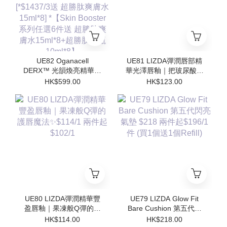
勝肽安瓶10ml*8】
勝肽安瓶10ml*8】
UE82 Oganacell
UE81 LIZDA彈潤唇部精
DERX™ 光韻煥亮精華霜
華光澤唇釉｜把玻尿酸塗
50ml $599/1 [*$958/2 送
在嘴唇上💧 $123/1 兩支
HK$599.00
HK$123.00
超勝肽爽膚水15ml*4 支 ]
起$110/1
[*$1437/3送 超勝肽爽膚
水15ml*8] *【Skin
Booster 系列任選6件送
超勝肽爽膚水15ml*8+超
勝肽安瓶10ml*8】
UE80 LIZDA彈潤精華豐
UE79 LIZDA Glow Fit
盈唇釉｜果凍般Q彈的護
Bare Cushion 第五代閃
唇魔法✨$114/1 兩件起
亮氣墊 $218 兩件起
HK$114.00
HK$218.00