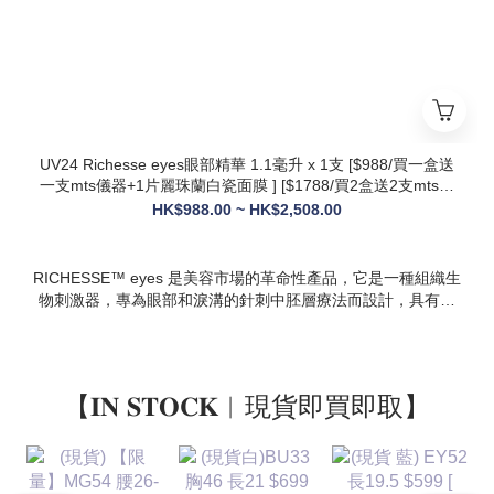
* 多效合一：兼顧抗衰、修護、提亮、補水，一站式解決痘疤、
暗沈、細紋等多種肌膚問題
UV24 Richesse eyes眼部精華 1.1毫升 x 1支 [$988/買一盒送
一支mts儀器+1片麗珠蘭白瓷面膜 ] [$1788/買2盒送2支mts儀
器+1盒白瓷面膜+1支麗珠蘭修復面霜][ $2508/買3盒送3支mts
HK$988.00 ~ HK$2,508.00
儀器+1盒麗珠蘭面膜+1支麗珠蘭修復面霜+1盒牛奶蛋白精華]
RICHESSE™ eyes 是美容市場的革命性產品，它是一種組織生
物刺激器，專為眼部和淚溝的針刺中胚層療法而設計，具有填
充效果，且不會產生腫塊或淋巴淤積等副作用。
【𝐈𝐍 𝐒𝐓𝐎𝐂𝐊︱現貨即買即取】