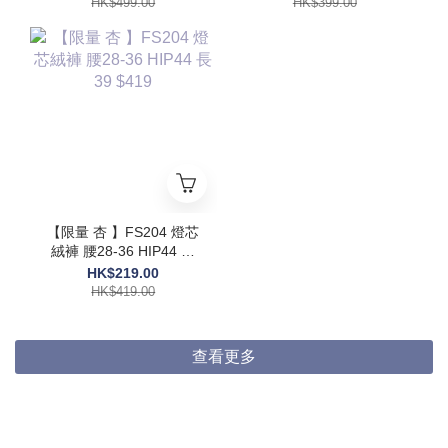
HK$499.00
HK$399.00
【限量 杏 】FS204 燈芯
絨褲 腰28-36 HIP44 長
39 $419
HK$219.00
HK$419.00
查看更多