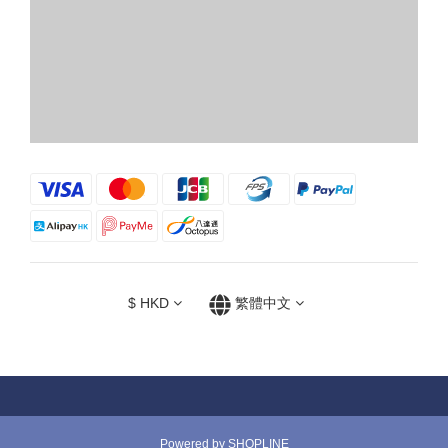
$
HKD
繁體中文
Powered by SHOPLINE