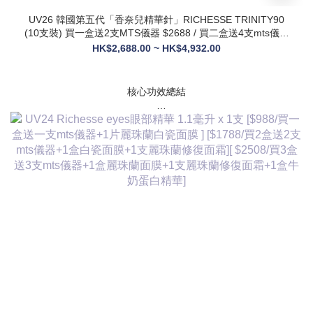
UV26 韓國第五代「香奈兒精華針」RICHESSE TRINITY90
(10支裝) 買一盒送2支MTS儀器 $2688 / 買二盒送4支mts儀器
+1盒麗珠蘭面膜+1支麗珠蘭修復面霜 $3288
HK$2,688.00 ~ HK$4,932.00
核心功效總結
✅ 膠原新生：促進膠原蛋白合成，改善皮膚自然代謝，淡化皺
紋、緊致輪廓
✅ 修護煥膚：改善痤瘡疤痕、色素沈著，修復受損肌膚屏障
✅ 營養供給：為皮膚提供全方位營養，增強彈性與光澤感
✅ 水潤亮白：深層補水鎖水，提亮膚色，讓肌膚通透飽滿
✅ 抗衰維穩：調節皮膚狀態，改善敏感與暗沈，維持健康年輕
態
💎 產品核心賣點
* 第五代升級配方：在傳統動能素基礎上加入RH膠原蛋白，抗
衰與修護能力全面升級，效果更持久
* 韓國院線同款：傳承韓國30年+高端醫美技術，專為亞洲肌膚
設計，院線級護理在家也能體驗