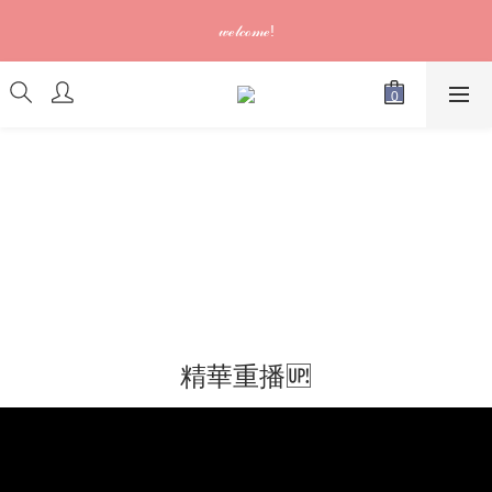
訂單可供取貨/發貨後會發出電郵通知，請填妥正確資料 (*通知以
𝓌ℯ𝓁𝒸ℴ𝓂ℯ!
電郵為準)
訂單可供取貨/發貨後會發出電郵通知，請填妥正確資料 (*通知以
電郵為準)
精華重播🆙