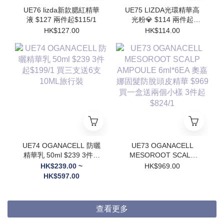
UE76 lizda新款腮紅精華
UE75 LIZDA光環精華高
液 $127 兩件起$115/1
光粉💎 $114 兩件起
$102/1
HK$127.00
HK$114.00
UE74 OGANACELL 防曬
UE73 OGANACELL
精華乳 50ml $239 3件起
MESOROOT SCALP
$199/1 買三支送6支
AMPOULE 6ml*6EA 奧
HK$239.00 ~
HK$969.00
10ML旅行裝
嘉娜固髮防脫頭皮精華
HK$597.00
$969 買一盒送兩個小樣
3件起$824/1
查看更多