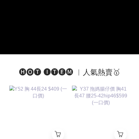
🅗🅞🅣 🅘🅣🅔🅜 ︱人氣熱賣🥇