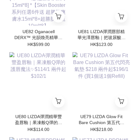
UE82 Oganacell
UE81 LIZDA彈潤唇部精
DERX™ 光韻煥亮精華霜
華光澤唇釉｜把玻尿酸塗
50ml $599/1 [*$958/2 送
在嘴唇上💧 $123/1 兩支
HK$599.00
HK$123.00
超勝肽爽膚水15ml*4 支 ]
起$110/1
[*$1437/3送 超勝肽爽膚
水15ml*8] *【Skin
Booster 系列任選6件送
超勝肽爽膚水15ml*8+超
勝肽安瓶10ml*8】
UE80 LIZDA彈潤精華豐
UE79 LIZDA Glow Fit
盈唇釉｜果凍般Q彈的護
Bare Cushion 第五代閃
唇魔法✨$114/1 兩件起
亮氣墊 $218 兩件起
HK$114.00
HK$218.00
$102/1
$196/1件 (買1個送1個