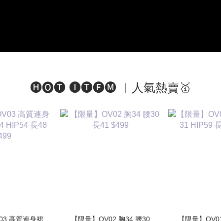
🅗🅞🅣 🅘🅣🅔🅜 ︱人氣熱賣🥇
連身裙
【限量】OV02 胸34 腰30
【限量】OV01 