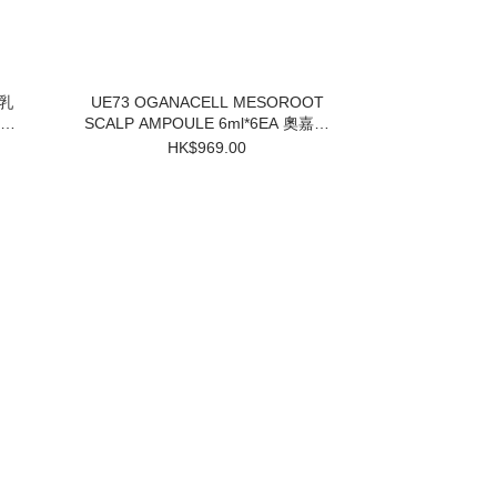
UE73 OGANACELL MESOROOT
SCALP AMPOULE 6ml*6EA 奧嘉娜
固髮防脫頭皮精華 $969 買一盒送兩
HK$969.00
個小樣 3件起$824/1