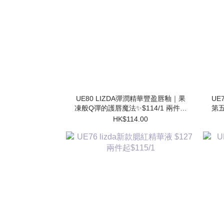
UE80 LIZDA彈潤精華豐盈唇釉｜果
UE7
凍般Q彈的護唇魔法✨$114/1 兩件起
第五
$102/1
HK$114.00