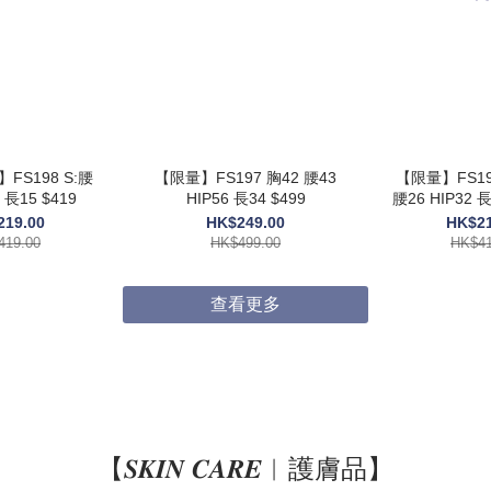
】FS198 S:腰
【限量】FS197 胸42 腰43
【限量】FS195
5 長15 $419
HIP56 長34 $499
腰26 HIP32 長14 / X
HIP36 長
219.00
HK$249.00
HK$21
419.00
HK$499.00
HK$41
查看更多
【𝑺𝑲𝑰𝑵 𝑪𝑨𝑹𝑬︱護膚品】