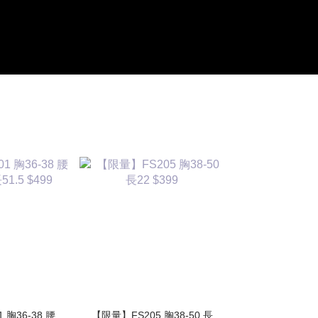
胸36-38 腰
【限量】FS205 胸38-50 長