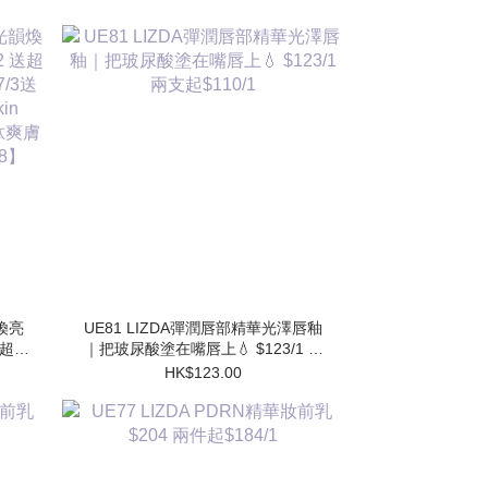
韻煥亮
UE81 LIZDA彈潤唇部精華光澤唇釉
 送超勝
｜把玻尿酸塗在嘴唇上💧 $123/1 兩
送 超
支起$110/1
HK$123.00
水
】