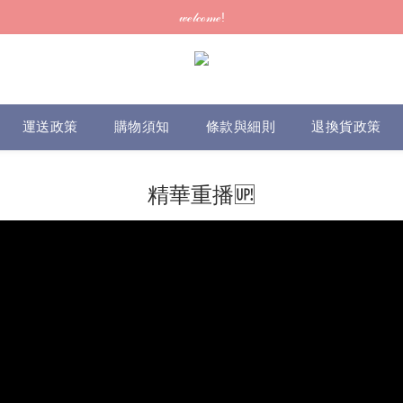
訂單可供取貨/發貨後會發出電郵通知，請填妥正確資料 (*通知以電郵為準
𝓌ℯ𝓁𝒸ℴ𝓂ℯ!
訂單可供取貨/發貨後會發出電郵通知，請填妥正確資料 (*通知以電郵為準
運送政策
購物須知
條款與細則
退換貨政策
精華重播🆙