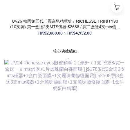
UV26 韓國第五代「香奈兒精華針」RICHESSE TRINITY90
(10支裝) 買一盒送2支MTS儀器 $2688 / 買二盒送4支mts儀器
+1盒麗珠蘭面膜+1支麗珠蘭修復面霜 $3288
HK$2,688.00 ~ HK$4,932.00
核心功效總結
✅ 膠原新生：促進膠原蛋白合成，改善皮膚自然代謝，淡化皺
紋、緊致輪廓
✅ 修護煥膚：改善痤瘡疤痕、色素沈著，修復受損肌膚屏障
✅ 營養供給：為皮膚提供全方位營養，增強彈性與光澤感
✅ 水潤亮白：深層補水鎖水，提亮膚色，讓肌膚通透飽滿
✅ 抗衰維穩：調節皮膚狀態，改善敏感與暗沈，維持健康年輕
態
💎 產品核心賣點
* 第五代升級配方：在傳統動能素基礎上加入RH膠原蛋白，抗
衰與修護能力全面升級，效果更持久