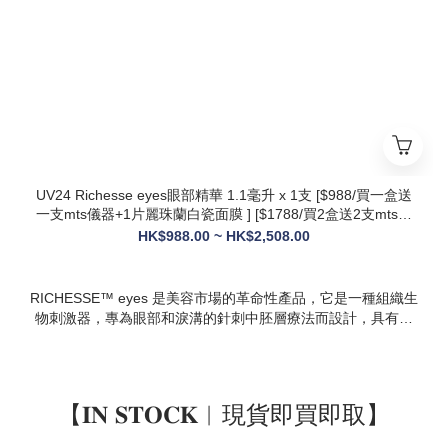
* 韓國院線同款：傳承韓國30年+高端醫美技術，專為亞洲肌膚
設計，院線級護理在家也能體驗
* 多效合一：兼顧抗衰、修護、提亮、補水，一站式解決痘疤、
暗沈、細紋等多種肌膚問題
UV24 Richesse eyes眼部精華 1.1毫升 x 1支 [$988/買一盒送
一支mts儀器+1片麗珠蘭白瓷面膜 ] [$1788/買2盒送2支mts儀
器+1盒白瓷面膜+1支麗珠蘭修復面霜][ $2508/買3盒送3支mts
HK$988.00 ~ HK$2,508.00
儀器+1盒麗珠蘭面膜+1支麗珠蘭修復面霜+1盒牛奶蛋白精華]
RICHESSE™ eyes 是美容市場的革命性產品，它是一種組織生
物刺激器，專為眼部和淚溝的針刺中胚層療法而設計，具有填
充效果，且不會產生腫塊或淋巴淤積等副作用。
【𝐈𝐍 𝐒𝐓𝐎𝐂𝐊︱現貨即買即取】