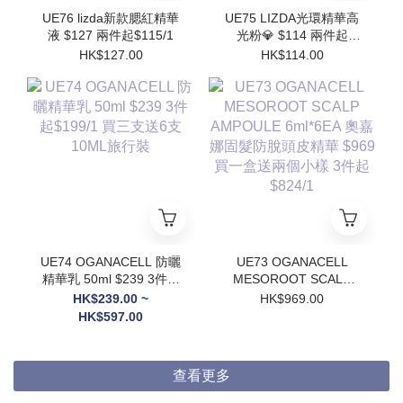
UE76 lizda新款腮紅精華
UE75 LIZDA光環精華高
液 $127 兩件起$115/1
光粉💎 $114 兩件起
$102/1
HK$127.00
HK$114.00
UE74 OGANACELL 防曬
UE73 OGANACELL
精華乳 50ml $239 3件起
MESOROOT SCALP
$199/1 買三支送6支
AMPOULE 6ml*6EA 奧
HK$239.00 ~
HK$969.00
10ML旅行裝
嘉娜固髮防脫頭皮精華
HK$597.00
$969 買一盒送兩個小樣
3件起$824/1
查看更多