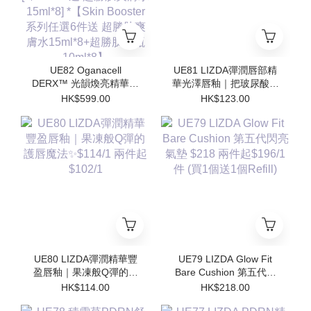
UE82 Oganacell
UE81 LIZDA彈潤唇部精
DERX™ 光韻煥亮精華霜
華光澤唇釉｜把玻尿酸塗
50ml $599/1 [*$958/2 送
在嘴唇上💧 $123/1 兩支
HK$599.00
HK$123.00
超勝肽爽膚水15ml*4 支 ]
起$110/1
[*$1437/3送 超勝肽爽膚
水15ml*8] *【Skin
Booster 系列任選6件送
超勝肽爽膚水15ml*8+超
勝肽安瓶10ml*8】
UE80 LIZDA彈潤精華豐
UE79 LIZDA Glow Fit
盈唇釉｜果凍般Q彈的護
Bare Cushion 第五代閃
唇魔法✨$114/1 兩件起
亮氣墊 $218 兩件起
HK$114.00
HK$218.00
$102/1
$196/1件 (買1個送1個