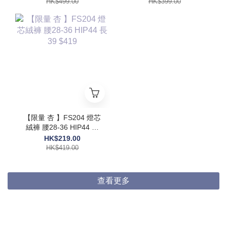
HK$499.00
HK$399.00
【限量 杏 】FS204 燈芯
絨褲 腰28-36 HIP44 長
39 $419
HK$219.00
HK$419.00
查看更多