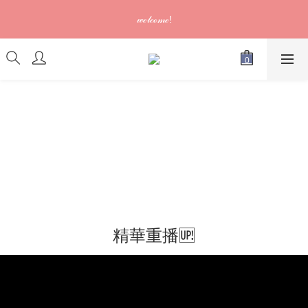
訂單可供取貨/發貨後會發出電郵通知，請填妥正確資料 (*通知以
𝓌ℯ𝓁𝒸ℴ𝓂ℯ!
電郵為準)
訂單可供取貨/發貨後會發出電郵通知，請填妥正確資料 (*通知以
電郵為準)
精華重播🆙