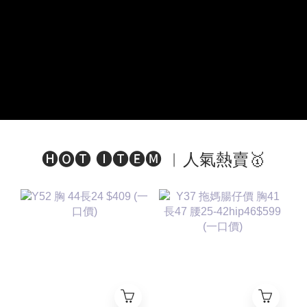
🅗🅞🅣 🅘🅣🅔🅜 ︱人氣熱賣🥇