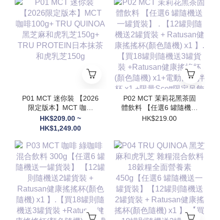
P01 MCT 迷你裝 【2026
P02 MCT 茉莉花黑茶固
限定版本】MCT 咖啡
體飲料 【任選6 罐隨機送
100g+ TRU QUINOA黑
一罐貨裝】 . 【12罐則隨
HK$209.00 ~
HK$219.00
芝麻和虎乳芝150g+
機送2罐貨裝 + Ratusan
HK$1,249.00
TRU PROTEIN日本抹茶
健康搖搖杯(顏色隨機) x1
和虎乳芝150g
】.【買18罐則隨機送3罐
貨裝 +Ratusan健康搖搖
杯(顏色隨機) x1+電動自
攪拌杯 x1 +限量Scott限
定吊飾(隨機顏色) x1】