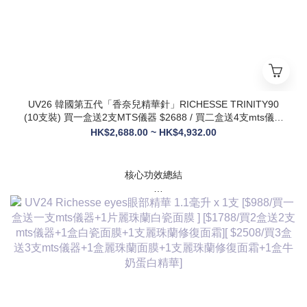
UV26 韓國第五代「香奈兒精華針」RICHESSE TRINITY90
(10支裝) 買一盒送2支MTS儀器 $2688 / 買二盒送4支mts儀器
+1盒麗珠蘭面膜+1支麗珠蘭修復面霜 $3288
HK$2,688.00 ~ HK$4,932.00
核心功效總結
✅ 膠原新生：促進膠原蛋白合成，改善皮膚自然代謝，淡化皺
紋、緊致輪廓
✅ 修護煥膚：改善痤瘡疤痕、色素沈著，修復受損肌膚屏障
✅ 營養供給：為皮膚提供全方位營養，增強彈性與光澤感
✅ 水潤亮白：深層補水鎖水，提亮膚色，讓肌膚通透飽滿
✅ 抗衰維穩：調節皮膚狀態，改善敏感與暗沈，維持健康年輕
態
💎 產品核心賣點