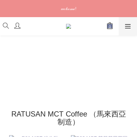
訂單可供取貨/發貨後會發出電郵通知，請填妥正確資料 (*通知以
𝓌ℯ𝓁𝒸ℴ𝓂ℯ!
電郵為準)
訂單可供取貨/發貨後會發出電郵通知，請填妥正確資料 (*通知以
電郵為準)
RATUSAN MCT Coffee （馬來西亞
制造）