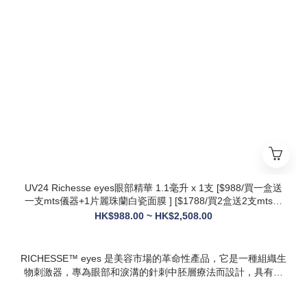
* 第五代升級配方：在傳統動能素基礎上加入RH膠原蛋白，抗
衰與修護能力全面升級，效果更持久
* 韓國院線同款：傳承韓國30年+高端醫美技術，專為亞洲肌膚
設計，院線級護理在家也能體驗
* 多效合一：兼顧抗衰、修護、提亮、補水，一站式解決痘疤、
暗沈、細紋等多種肌膚問題
UV24 Richesse eyes眼部精華 1.1毫升 x 1支 [$988/買一盒送
一支mts儀器+1片麗珠蘭白瓷面膜 ] [$1788/買2盒送2支mts儀
器+1盒白瓷面膜+1支麗珠蘭修復面霜][ $2508/買3盒送3支mts
HK$988.00 ~ HK$2,508.00
儀器+1盒麗珠蘭面膜+1支麗珠蘭修復面霜+1盒牛奶蛋白精華]
RICHESSE™ eyes 是美容市場的革命性產品，它是一種組織生
物刺激器，專為眼部和淚溝的針刺中胚層療法而設計，具有填
充效果，且不會產生腫塊或淋巴淤積等副作用。