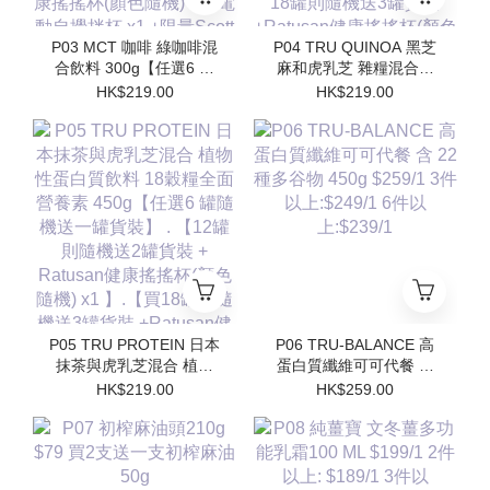
P03 MCT 咖啡 綠咖啡混
P04 TRU QUINOA 黑芝
合飲料 300g【任選6 罐
麻和虎乳芝 雜糧混合飲
隨機送一罐貨裝】 【12
料 18穀糧全面營養素
HK$219.00
HK$219.00
罐則隨機送2罐貨裝 +
450g【任選6 罐隨機送一
Ratusan健康搖搖杯(顏色
罐貨裝】【12罐則隨機送
隨機) x1 】.【買18罐則
2罐貨裝 + Ratusan健康
隨機送3罐貨裝
搖搖杯(顏色隨機) x1 】.
+Ratusan健康搖搖杯(顏
【買18罐則隨機送3罐貨
色隨機) x1+電動自攪拌
裝 +Ratusan健康搖搖杯
杯 x1 +限量Scott限定吊
(顏色隨機) x1+電動自攪
飾(隨機顏色) x1】
拌杯 x1 +限量Scott限定
吊飾(隨機顏色) x1】
P05 TRU PROTEIN 日本
P06 TRU-BALANCE 高
抹茶與虎乳芝混合 植物
蛋白質纖維可可代餐 含
性蛋白質飲料 18穀糧全
22 種多⾕物 450g
HK$219.00
HK$259.00
面營養素 450g【任選6
$259/1 3件以上:$249/1
罐隨機送一罐貨裝】 .
6件以上:$239/1
【12罐則隨機送2罐貨裝
+ Ratusan健康搖搖杯(顏
色隨機) x1 】.【買18罐