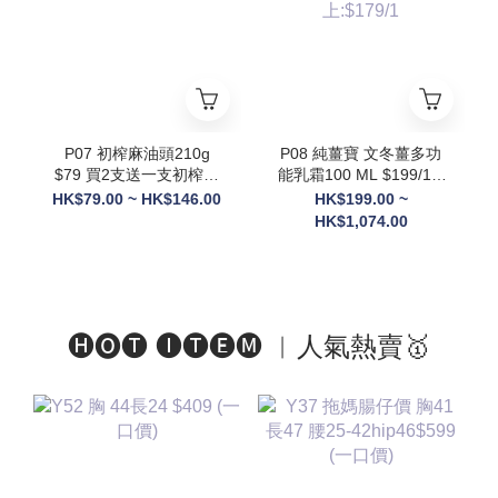
則隨機送3罐貨裝
+Ratusan健康搖搖杯(顏
色隨機) x1+電動自攪拌
杯 x1 +限量Scott限定吊
飾(隨機顏色) x1】
P07 初榨麻油頭210g
P08 純薑寶 文冬薑多功
$79 買2支送一支初榨麻
能乳霜100 ML $199/1 2
油50g
件以上: $189/1 3件以
HK$79.00 ~ HK$146.00
HK$199.00 ~
上:$179/1
HK$1,074.00
🅗🅞🅣 🅘🅣🅔🅜 ︱人氣熱賣🥇