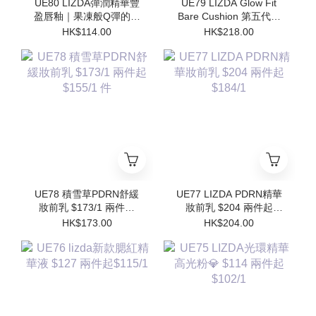
UE80 LIZDA彈潤精華豐
UE79 LIZDA Glow Fit
盈唇釉｜果凍般Q彈的護
Bare Cushion 第五代閃
唇魔法✨$114/1 兩件起
亮氣墊 $218 兩件起
HK$114.00
HK$218.00
$102/1
$196/1件 (買1個送1個
Refill)
UE78 積雪草PDRN舒緩
UE77 LIZDA PDRN精華
妝前乳 $173/1 兩件起
妝前乳 $204 兩件起
$155/1 件
$184/1
HK$173.00
HK$204.00