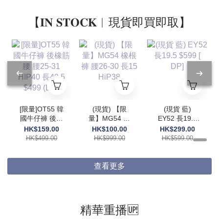
【𝐈𝐍 𝐒𝐓𝐎𝐂𝐊︱現貨即買即取】
[限量]OT55 韓
(現貨) 【限
(現貨 藍)
國牛仔褲 後橡
量】MG54 橡
EY52 長19.5
筋腰 腰25-31
根褲 腰26-30
$599 [ DP]
HK$159.00
HK$100.00
HK$299.00
HIP40 長40.5
長15 HiP38
HK$499.00
HK$999.00
HK$599.00
$499 (DP)
查看更多
精華重播🆙