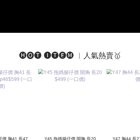
🅗🅞🅣 🅘🅣🅔🅜 ︱人氣熱賣🥇
仔價 胸41 長47
Y45 拖媽腸仔價 開胸 長20
Y47 胸44 長2