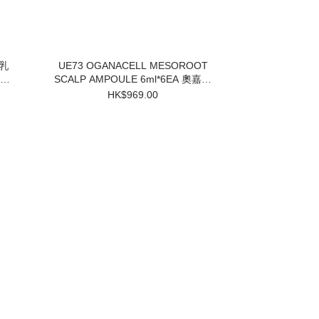
UE73 OGANACELL MESOROOT
SCALP AMPOULE 6ml*6EA 奧嘉娜
固髮防脫頭皮精華 $969 買一盒送兩
HK$969.00
個小樣 3件起$824/1