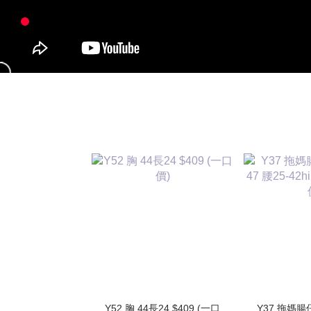
Y52 胸 44長24 $409 (一口
Y37 拖媽腸