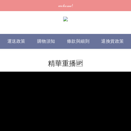
訂單可供取貨/發貨後會發出電郵通知，請填妥正確資料 (*通知以電郵為準
𝓌ℯ𝓁𝒸ℴ𝓂ℯ!
訂單可供取貨/發貨後會發出電郵通知，請填妥正確資料 (*通知以電郵為準
運送政策
購物須知
條款與細則
退換貨政策
精華重播🆙