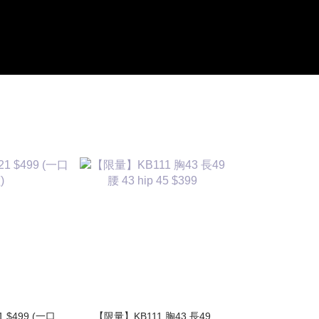
1 $499 (一口
【限量】KB111 胸43 長49