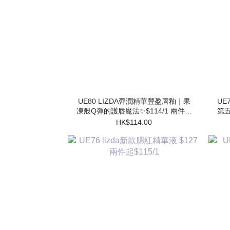
UE80 LIZDA彈潤精華豐盈唇釉｜果
UE7
凍般Q彈的護唇魔法✨$114/1 兩件起
第五
$102/1
HK$114.00