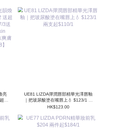
韻煥亮
UE81 LIZDA彈潤唇部精華光澤唇釉
 送超勝
｜把玻尿酸塗在嘴唇上💧 $123/1 兩
送 超
支起$110/1
HK$123.00
水
】