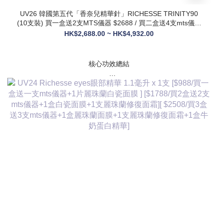
UV26 韓國第五代「香奈兒精華針」RICHESSE TRINITY90
(10支裝) 買一盒送2支MTS儀器 $2688 / 買二盒送4支mts儀器
+1盒麗珠蘭面膜+1支麗珠蘭修復面霜 $3288
HK$2,688.00 ~ HK$4,932.00
核心功效總結
✅ 膠原新生：促進膠原蛋白合成，改善皮膚自然代謝，淡化皺
紋、緊致輪廓
✅ 修護煥膚：改善痤瘡疤痕、色素沈著，修復受損肌膚屏障
✅ 營養供給：為皮膚提供全方位營養，增強彈性與光澤感
✅ 水潤亮白：深層補水鎖水，提亮膚色，讓肌膚通透飽滿
✅ 抗衰維穩：調節皮膚狀態，改善敏感與暗沈，維持健康年輕
態
💎 產品核心賣點
* 第五代升級配方：在傳統動能素基礎上加入RH膠原蛋白，抗
衰與修護能力全面升級，效果更持久
* 韓國院線同款：傳承韓國30年+高端醫美技術，專為亞洲肌膚
設計，院線級護理在家也能體驗