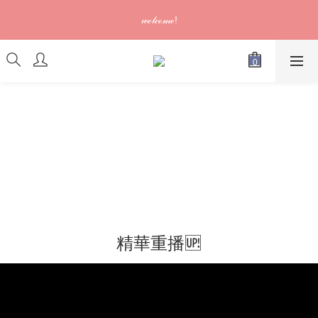
訂單可供取貨/發貨後會發出電郵通知，請填妥正確資料 (*通知以
𝓌ℯ𝓁𝒸ℴ𝓂ℯ!
電郵為準)
訂單可供取貨/發貨後會發出電郵通知，請填妥正確資料 (*通知以
電郵為準)
精華重播🆙