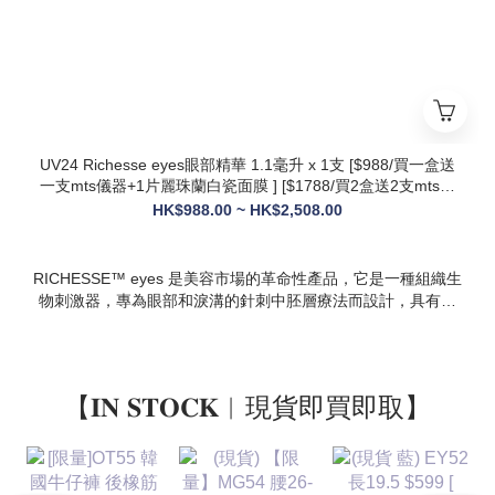
* 多效合一：兼顧抗衰、修護、提亮、補水，一站式解決痘疤、
暗沈、細紋等多種肌膚問題
UV24 Richesse eyes眼部精華 1.1毫升 x 1支 [$988/買一盒送
一支mts儀器+1片麗珠蘭白瓷面膜 ] [$1788/買2盒送2支mts儀
器+1盒白瓷面膜+1支麗珠蘭修復面霜][ $2508/買3盒送3支mts
HK$988.00 ~ HK$2,508.00
儀器+1盒麗珠蘭面膜+1支麗珠蘭修復面霜+1盒牛奶蛋白精華]
RICHESSE™ eyes 是美容市場的革命性產品，它是一種組織生
物刺激器，專為眼部和淚溝的針刺中胚層療法而設計，具有填
充效果，且不會產生腫塊或淋巴淤積等副作用。
【𝐈𝐍 𝐒𝐓𝐎𝐂𝐊︱現貨即買即取】