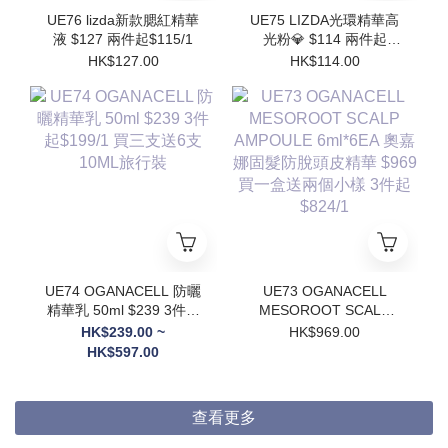
UE76 lizda新款腮紅精華
UE75 LIZDA光環精華高
液 $127 兩件起$115/1
光粉💎 $114 兩件起
$102/1
HK$127.00
HK$114.00
UE74 OGANACELL 防曬
UE73 OGANACELL
精華乳 50ml $239 3件起
MESOROOT SCALP
$199/1 買三支送6支
AMPOULE 6ml*6EA 奧
HK$239.00 ~
HK$969.00
10ML旅行裝
嘉娜固髮防脫頭皮精華
HK$597.00
$969 買一盒送兩個小樣
3件起$824/1
查看更多