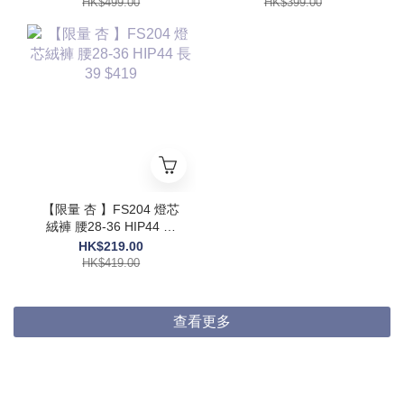
HK$499.00
HK$399.00
【限量 杏 】FS204 燈芯
絨褲 腰28-36 HIP44 長
39 $419
HK$219.00
HK$419.00
查看更多