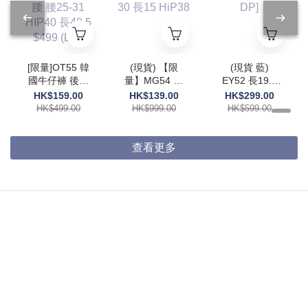
[限量]OT55 韓
(現貨) 【限
(現貨 藍)
國牛仔褲 後橡
量】MG54 腰
EY52 長19.5
筋腰 腰25-31
26-30 長15
$599 [ DP]
HK$159.00
HK$139.00
HK$299.00
HIP40 長40.5
HiP38
HK$499.00
HK$999.00
HK$599.00
$499 (DP)
查看更多