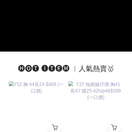
🅗🅞🅣 🅘🅣🅔🅜 ︱人氣熱賣🥇