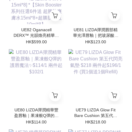
UE82 Oganacell
UE81 LIZDA彈潤唇部精
DERX™ 光韻煥亮精華霜
華光澤唇釉｜把玻尿酸塗
50ml $599/1 [*$958/2 送
在嘴唇上💧 $123/1 兩支
HK$599.00
HK$123.00
超勝肽爽膚水15ml*4 支 ]
起$110/1
[*$1437/3送 超勝肽爽膚
水15ml*8] *【Skin
Booster 系列任選6件送
超勝肽爽膚水15ml*8+超
勝肽安瓶10ml*8】
UE80 LIZDA彈潤精華豐
UE79 LIZDA Glow Fit
盈唇釉｜果凍般Q彈的護
Bare Cushion 第五代閃
唇魔法✨$114/1 兩件起
亮氣墊 $218 兩件起
HK$114.00
HK$218.00
$102/1
$196/1件 (買1個送1個