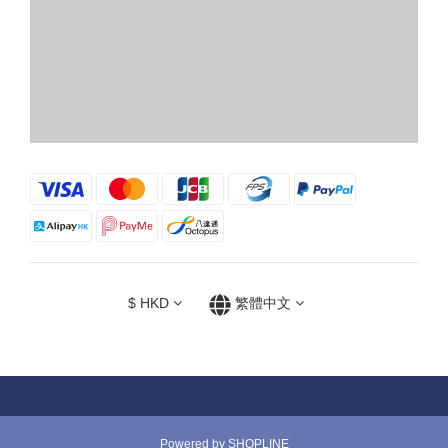
$
HKD
繁體中文
Powered by SHOPLINE