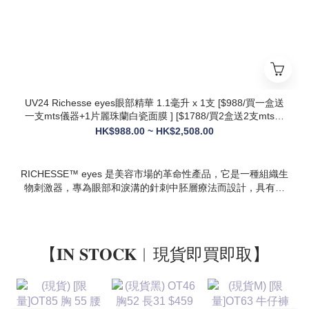
* 多效合一：兼顧抗衰、修護、提亮、補水，一站式解決痘疤、
暗沈、細紋等多種肌膚問題
UV24 Richesse eyes眼部精華 1.1毫升 x 1支 [$988/買一盒送
一支mts儀器+1片麗珠蘭白瓷面膜 ] [$1788/買2盒送2支mts儀
器+1盒白瓷面膜+1支麗珠蘭修復面霜][ $2508/買3盒送3支mts
HK$988.00 ~ HK$2,508.00
儀器+1盒麗珠蘭面膜+1支麗珠蘭修復面霜+1盒牛奶蛋白精華]
RICHESSE™ eyes 是美容市場的革命性產品，它是一種組織生
物刺激器，專為眼部和淚溝的針刺中胚層療法而設計，具有填
充效果，且不會產生腫塊或淋巴淤積等副作用。
【𝐈𝐍 𝐒𝐓𝐎𝐂𝐊︱現貨即買即取】