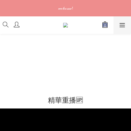
訂單可供取貨/發貨後會發出電郵通知，請填妥正確資料 (*通知以
𝓌ℯ𝓁𝒸ℴ𝓂ℯ!
電郵為準)
訂單可供取貨/發貨後會發出電郵通知，請填妥正確資料 (*通知以
電郵為準)
精華重播🆙