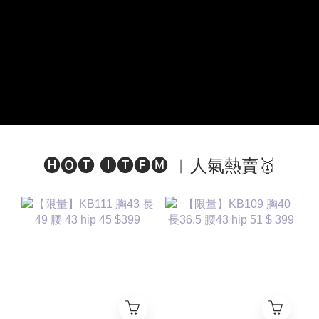
🅗🅞🅣 🅘🅣🅔🅜 ︱人氣熱賣🥇