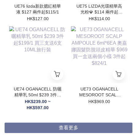
UE76 lizda新款腮紅精華
UE75 LIZDA光環精華高
液 $127 兩件起$115/1
光粉💎 $114 兩件起
$102/1
HK$127.00
HK$114.00
UE74 OGANACELL 防曬
UE73 OGANACELL
精華乳 50ml $239 3件起
MESOROOT SCALP
$199/1 買三支送6支
AMPOULE 6ml*6EA 奧
HK$239.00 ~
HK$969.00
10ML旅行裝
嘉娜固髮防脫頭皮精華
HK$597.00
$969 買一盒送兩個小樣
3件起$824/1
查看更多