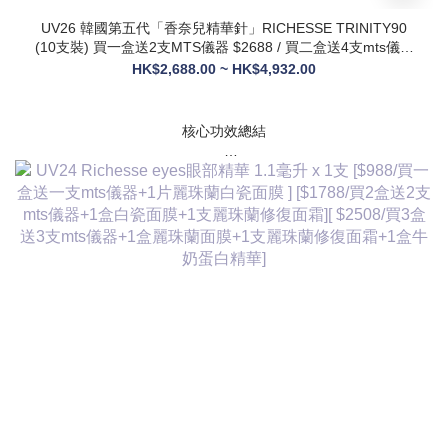
UV26 韓國第五代「香奈兒精華針」RICHESSE TRINITY90
(10支裝) 買一盒送2支MTS儀器 $2688 / 買二盒送4支mts儀器
+1盒麗珠蘭面膜+1支麗珠蘭修復面霜 $3288
HK$2,688.00 ~ HK$4,932.00
核心功效總結
✅ 膠原新生：促進膠原蛋白合成，改善皮膚自然代謝，淡化皺
紋、緊致輪廓
✅ 修護煥膚：改善痤瘡疤痕、色素沈著，修復受損肌膚屏障
✅ 營養供給：為皮膚提供全方位營養，增強彈性與光澤感
✅ 水潤亮白：深層補水鎖水，提亮膚色，讓肌膚通透飽滿
✅ 抗衰維穩：調節皮膚狀態，改善敏感與暗沈，維持健康年輕
態
💎 產品核心賣點
* 第五代升級配方：在傳統動能素基礎上加入RH膠原蛋白，抗
衰與修護能力全面升級，效果更持久
* 韓國院線同款：傳承韓國30年+高端醫美技術，專為亞洲肌膚
設計，院線級護理在家也能體驗