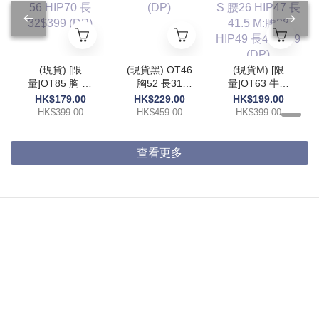
(現貨) [限
(現貨黑) OT46
(現貨M) [限
量]OT85 胸 55
胸52 長31
量]OT63 牛仔
腰56 HIP70 長
$459 (DP)
褲 S 腰26
HK$179.00
HK$229.00
HK$199.00
32$399 (DP)
HIP47 長41.5
HK$399.00
HK$459.00
HK$399.00
M:腰28 HIP49
長42$399
(DP)
查看更多