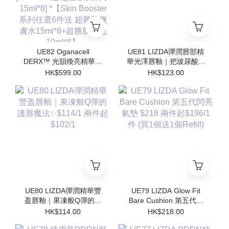
UE82 Oganacell
UE81 LIZDA彈潤唇部精
DERX™ 光韻煥亮精華霜
華光澤唇釉｜把玻尿酸塗
50ml $599/1 [*$958/2 送
在嘴唇上💧 $123/1 兩支
HK$599.00
HK$123.00
超勝肽爽膚水15ml*4 支 ]
起$110/1
[*$1437/3送 超勝肽爽膚
水15ml*8] *【Skin
Booster 系列任選6件送
超勝肽爽膚水15ml*8+超
勝肽安瓶10ml*8】
UE80 LIZDA彈潤精華豐
UE79 LIZDA Glow Fit
盈唇釉｜果凍般Q彈的護
Bare Cushion 第五代閃
唇魔法✨$114/1 兩件起
亮氣墊 $218 兩件起
HK$114.00
HK$218.00
$102/1
$196/1件 (買1個送1個