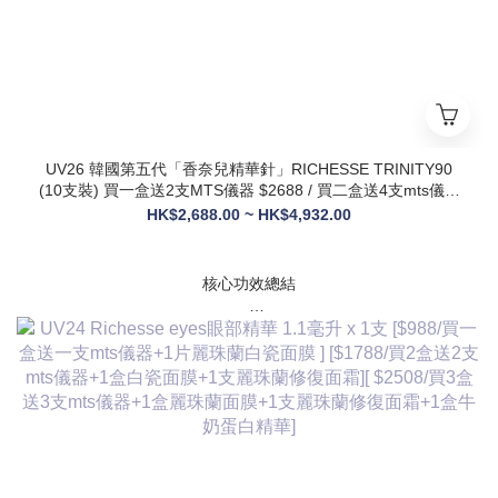
UV26 韓國第五代「香奈兒精華針」RICHESSE TRINITY90
(10支裝) 買一盒送2支MTS儀器 $2688 / 買二盒送4支mts儀器
+1盒麗珠蘭面膜+1支麗珠蘭修復面霜 $3288
HK$2,688.00 ~ HK$4,932.00
核心功效總結
✅ 膠原新生：促進膠原蛋白合成，改善皮膚自然代謝，淡化皺
紋、緊致輪廓
✅ 修護煥膚：改善痤瘡疤痕、色素沈著，修復受損肌膚屏障
✅ 營養供給：為皮膚提供全方位營養，增強彈性與光澤感
✅ 水潤亮白：深層補水鎖水，提亮膚色，讓肌膚通透飽滿
✅ 抗衰維穩：調節皮膚狀態，改善敏感與暗沈，維持健康年輕
態
💎 產品核心賣點