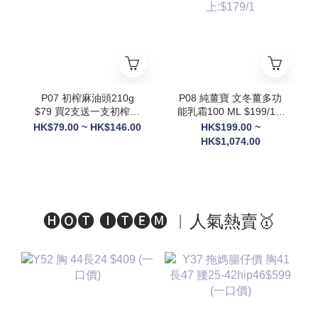
則隨機送3罐貨裝
+Ratusan健康搖搖杯(顏
色隨機) x1+電動自攪拌
杯 x1 +限量Scott限定吊
飾(隨機顏色) x1】
P07 初榨麻油頭210g
P08 純薑寶 文冬薑多功
$79 買2支送一支初榨麻
能乳霜100 ML $199/1 2
油50g
件以上: $189/1 3件以
HK$79.00 ~ HK$146.00
HK$199.00 ~
上:$179/1
HK$1,074.00
🅗🅞🅣 🅘🅣🅔🅜 ︱人氣熱賣🥇