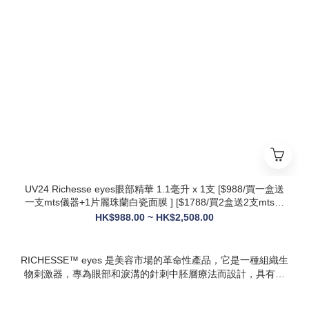
* 第五代升級配方：在傳統動能素基礎上加入RH膠原蛋白，抗
衰與修護能力全面升級，效果更持久
* 韓國院線同款：傳承韓國30年+高端醫美技術，專為亞洲肌膚
設計，院線級護理在家也能體驗
* 多效合一：兼顧抗衰、修護、提亮、補水，一站式解決痘疤、
暗沈、細紋等多種肌膚問題
UV24 Richesse eyes眼部精華 1.1毫升 x 1支 [$988/買一盒送
一支mts儀器+1片麗珠蘭白瓷面膜 ] [$1788/買2盒送2支mts儀
器+1盒白瓷面膜+1支麗珠蘭修復面霜][ $2508/買3盒送3支mts
HK$988.00 ~ HK$2,508.00
儀器+1盒麗珠蘭面膜+1支麗珠蘭修復面霜+1盒牛奶蛋白精華]
RICHESSE™ eyes 是美容市場的革命性產品，它是一種組織生
物刺激器，專為眼部和淚溝的針刺中胚層療法而設計，具有填
充效果，且不會產生腫塊或淋巴淤積等副作用。