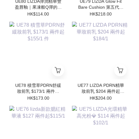
UE80 LIZDA彈潤精華豐
UE79 LIZDA Glow Fit
盈唇釉｜果凍般Q彈的護
Bare Cushion 第五代閃
唇魔法✨$114/1 兩件起
亮氣墊 $218 兩件起
HK$114.00
HK$218.00
$102/1
$196/1件 (買1個送1個
Refill)
UE78 積雪草PDRN舒緩
UE77 LIZDA PDRN精華
妝前乳 $173/1 兩件起
妝前乳 $204 兩件起
$155/1 件
$184/1
HK$173.00
HK$204.00