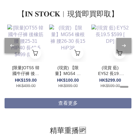
【𝐈𝐍 𝐒𝐓𝐎𝐂𝐊︱現貨即買即取】
[限量]OT55 韓
(現貨) 【限
(現貨 藍)
國牛仔褲 後橡
量】MG54 橡
EY52 長19.5
筋腰 腰25-31
根褲 腰26-30
$599 [ DP]
HK$159.00
HK$100.00
HK$299.00
HIP40 長40.5
長15 HiP38
HK$499.00
HK$999.00
HK$599.00
$499 (DP)
查看更多
精華重播🆙