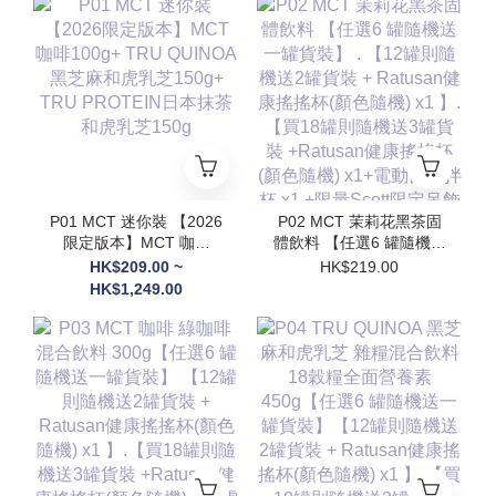
P01 MCT 迷你裝 【2026
P02 MCT 茉莉花黑茶固
限定版本】MCT 咖啡
體飲料 【任選6 罐隨機送
100g+ TRU QUINOA黑
一罐貨裝】 . 【12罐則隨
HK$209.00 ~
HK$219.00
芝麻和虎乳芝150g+
機送2罐貨裝 + Ratusan
HK$1,249.00
TRU PROTEIN日本抹茶
健康搖搖杯(顏色隨機) x1
和虎乳芝150g
】.【買18罐則隨機送3罐
貨裝 +Ratusan健康搖搖
杯(顏色隨機) x1+電動自
攪拌杯 x1 +限量Scott限
定吊飾(隨機顏色) x1】