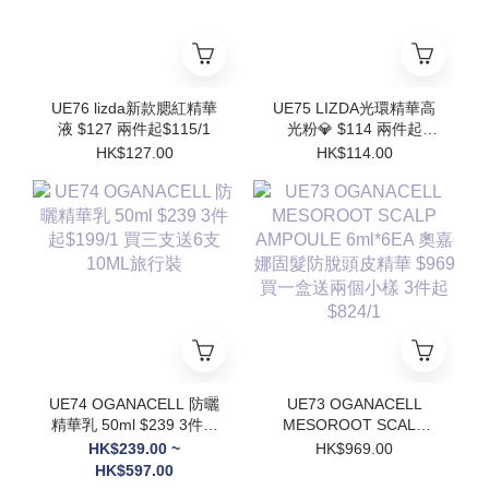
UE76 lizda新款腮紅精華
UE75 LIZDA光環精華高
液 $127 兩件起$115/1
光粉💎 $114 兩件起
$102/1
HK$127.00
HK$114.00
UE74 OGANACELL 防曬
UE73 OGANACELL
精華乳 50ml $239 3件起
MESOROOT SCALP
$199/1 買三支送6支
AMPOULE 6ml*6EA 奧
HK$239.00 ~
HK$969.00
10ML旅行裝
嘉娜固髮防脫頭皮精華
HK$597.00
$969 買一盒送兩個小樣