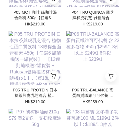
P03 MCT 咖啡 綠咖啡混
P04 TRU QUINOA 黑芝
合飲料 300g【任選6 罐
麻和虎乳芝 雜糧混合飲
隨機送一罐貨裝】 【12
料 18穀糧全面營養素
HK$219.00
HK$219.00
罐則隨機送2罐貨裝 +
450g【任選6 罐隨機送一
Ratusan健康搖搖杯(顏色
罐貨裝】【12罐則隨機送
隨機) x1 】.【買18罐則
2罐貨裝 + Ratusan健康
隨機送3罐貨裝
搖搖杯(顏色隨機) x1 】.
+Ratusan健康搖搖杯(顏
【買18罐則隨機送3罐貨
色隨機) x1+電動自攪拌
裝 +Ratusan健康搖搖杯
杯 x1 +限量Scott限定吊
(顏色隨機) x1+電動自攪
飾(隨機顏色) x1】
拌杯 x1 +限量Scott限定
吊飾(隨機顏色) x1】
P05 TRU PROTEIN 日本
P06 TRU-BALANCE 高
抹茶與虎乳芝混合 植物
蛋白質纖維可可代餐 含
性蛋白質飲料 18穀糧全
22 種多⾕物 450g
HK$219.00
HK$259.00
面營養素 450g【任選6
$259/1 3件以上:$249/1
罐隨機送一罐貨裝】 .
6件以上:$239/1
【12罐則隨機送2罐貨裝
+ Ratusan健康搖搖杯(顏
色隨機) x1 】.【買18罐