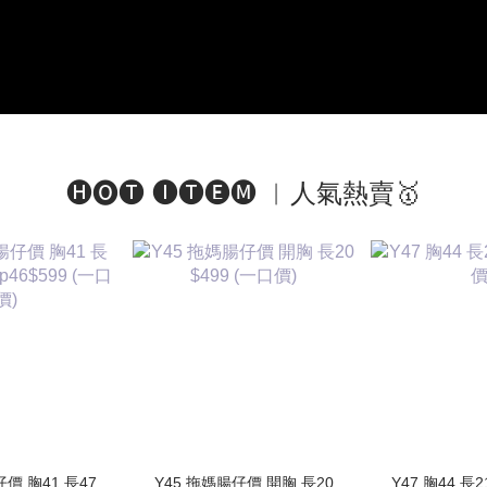
🅗🅞🅣 🅘🅣🅔🅜 ︱人氣熱賣🥇
仔價 胸41 長47
Y45 拖媽腸仔價 開胸 長20
Y47 胸44 長2