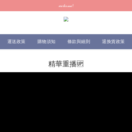
訂單可供取貨/發貨後會發出電郵通知，請填妥正確資料 (*通知以電郵為準
𝓌ℯ𝓁𝒸ℴ𝓂ℯ!
訂單可供取貨/發貨後會發出電郵通知，請填妥正確資料 (*通知以電郵為準
運送政策
購物須知
條款與細則
退換貨政策
精華重播🆙