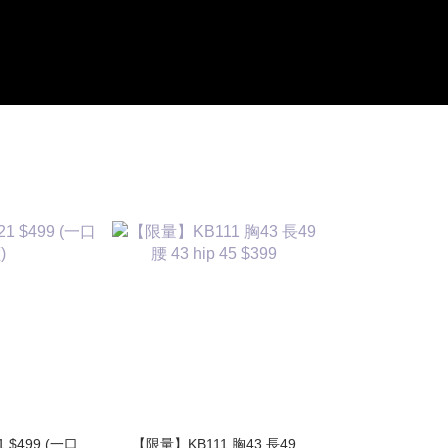
1 $499 (一口
【限量】KB111 胸43 長49