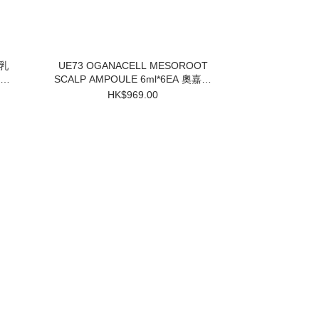
UE73 OGANACELL MESOROOT
SCALP AMPOULE 6ml*6EA 奧嘉娜
固髮防脫頭皮精華 $969 買一盒送兩
HK$969.00
個小樣 3件起$824/1