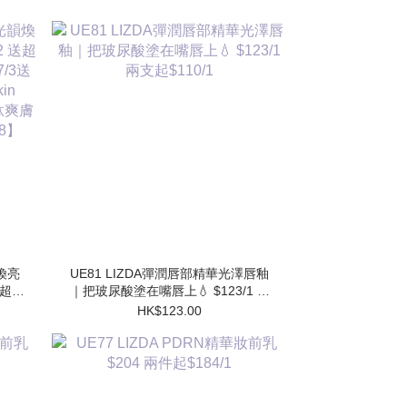
韻煥亮
UE81 LIZDA彈潤唇部精華光澤唇釉
 送超勝
｜把玻尿酸塗在嘴唇上💧 $123/1 兩
送 超
支起$110/1
HK$123.00
水
】