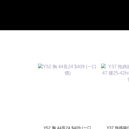
Y52 胸 44長24 $409 (一口
Y37 拖媽腸