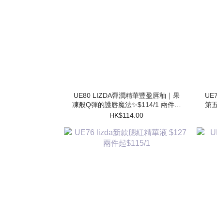
UE80 LIZDA彈潤精華豐盈唇釉｜果
UE7
凍般Q彈的護唇魔法✨$114/1 兩件起
第五
$102/1
HK$114.00