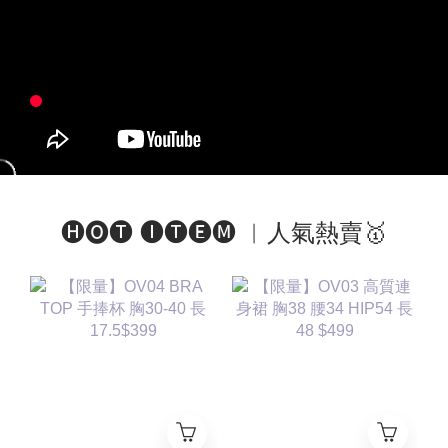
🅗🅞🅣 🅘🅣🅔🅜 ︱人氣熱賣🥇