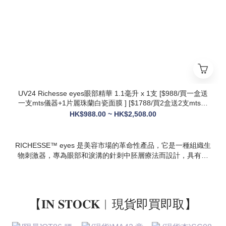
設計，院線級護理在家也能體驗
* 多效合一：兼顧抗衰、修護、提亮、補水，一站式解決痘疤、
暗沈、細紋等多種肌膚問題
UV24 Richesse eyes眼部精華 1.1毫升 x 1支 [$988/買一盒送
一支mts儀器+1片麗珠蘭白瓷面膜 ] [$1788/買2盒送2支mts儀
器+1盒白瓷面膜+1支麗珠蘭修復面霜][ $2508/買3盒送3支mts
HK$988.00 ~ HK$2,508.00
儀器+1盒麗珠蘭面膜+1支麗珠蘭修復面霜+1盒牛奶蛋白精華]
RICHESSE™ eyes 是美容市場的革命性產品，它是一種組織生
物刺激器，專為眼部和淚溝的針刺中胚層療法而設計，具有填
充效果，且不會產生腫塊或淋巴淤積等副作用。
【𝐈𝐍 𝐒𝐓𝐎𝐂𝐊︱現貨即買即取】