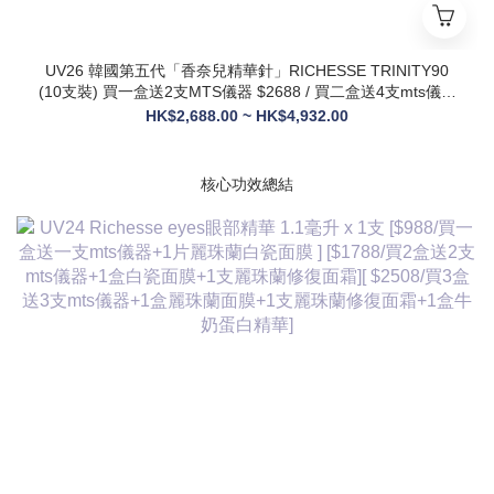
UV26 韓國第五代「香奈兒精華針」RICHESSE TRINITY90
(10支裝) 買一盒送2支MTS儀器 $2688 / 買二盒送4支mts儀器
+1盒麗珠蘭面膜+1支麗珠蘭修復面霜 $3288
HK$2,688.00 ~ HK$4,932.00
核心功效總結
✅ 膠原新生：促進膠原蛋白合成，改善皮膚自然代謝，淡化皺
紋、緊致輪廓
✅ 修護煥膚：改善痤瘡疤痕、色素沈著，修復受損肌膚屏障
✅ 營養供給：為皮膚提供全方位營養，增強彈性與光澤感
✅ 水潤亮白：深層補水鎖水，提亮膚色，讓肌膚通透飽滿
✅ 抗衰維穩：調節皮膚狀態，改善敏感與暗沈，維持健康年輕
態
💎 產品核心賣點
* 第五代升級配方：在傳統動能素基礎上加入RH膠原蛋白，抗
衰與修護能力全面升級，效果更持久
* 韓國院線同款：傳承韓國30年+高端醫美技術，專為亞洲肌膚