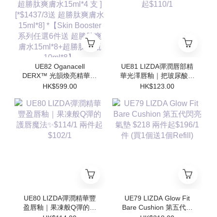
勝肽安瓶10ml*8】
勝肽安瓶10ml*8】
UE82 Oganacell
UE81 LIZDA彈潤唇部精
DERX™ 光韻煥亮精華霜
華光澤唇釉｜把玻尿酸塗
50ml $599/1 [*$958/2 送
在嘴唇上💧 $123/1 兩支
HK$599.00
HK$123.00
超勝肽爽膚水15ml*4 支 ]
起$110/1
[*$1437/3送 超勝肽爽膚
水15ml*8] *【Skin
Booster 系列任選6件送
超勝肽爽膚水15ml*8+超
勝肽安瓶10ml*8】
UE80 LIZDA彈潤精華豐
UE79 LIZDA Glow Fit
盈唇釉｜果凍般Q彈的護
Bare Cushion 第五代閃
唇魔法✨$114/1 兩件起
亮氣墊 $218 兩件起