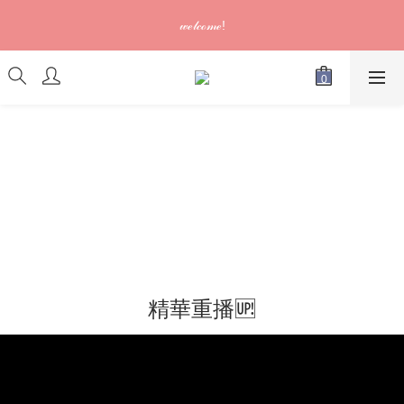
訂單可供取貨/發貨後會發出電郵通知，請填妥正確資料 (*通知以
𝓌ℯ𝓁𝒸ℴ𝓂ℯ!
電郵為準)
訂單可供取貨/發貨後會發出電郵通知，請填妥正確資料 (*通知以
電郵為準)
精華重播🆙