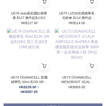
UE76 lizda新款腮紅精華
UE75 LIZDA光環精華高
液 $127 兩件起$115/1
光粉💎 $114 兩件起
$102/1
HK$127.00
HK$114.00
UE74 OGANACELL 防曬
UE73 OGANACELL
精華乳 50ml $239 3件起
MESOROOT SCALP
$199/1 買三支送6支
AMPOULE 6ml*6EA 奧
HK$239.00 ~
HK$969.00
10ML旅行裝
嘉娜固髮防脫頭皮精華
HK$597.00
$969 買一盒送兩個小樣
3件起$824/1