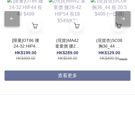
[限量]OT86 腰
(現貨)MA42
(現貨杏)SC08
24-32 HIP44
童童價 腰26-
胸36_44 長
長40 $499
42 HIP54 長
20.5 $499 (一
HK$199.00
HK$289.00
HK$129.00
18 $549(KS)
口價)
HK$499.00
HK$549.00
HK$499.00
查看更多