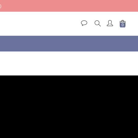
)
)
)