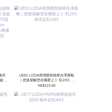
韻煥亮
UE81 LIZDA彈潤唇部精華光澤唇釉
 送超勝
｜把玻尿酸塗在嘴唇上💧 $123/1 兩
送 超
支起$110/1
HK$123.00
水
】