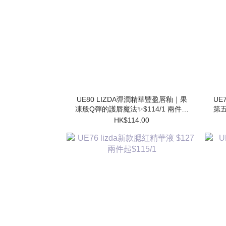
UE80 LIZDA彈潤精華豐盈唇釉｜果
UE7
凍般Q彈的護唇魔法✨$114/1 兩件起
第五
$102/1
HK$114.00