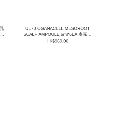
UE73 OGANACELL MESOROOT
SCALP AMPOULE 6ml*6EA 奧嘉娜
固髮防脫頭皮精華 $969 買一盒送兩
HK$969.00
個小樣 3件起$824/1