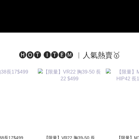
🅗🅞🅣 🅘🅣🅔🅜 ︱人氣熱賣🥇
38長17$499
【限量】VR22 胸39-50 長
【限量】MT