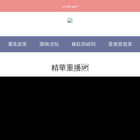
訂單可供取貨/發貨後會發出電郵通知，請填妥正確資料 (*通知以電郵為準
𝓌ℯ𝓁𝒸ℴ𝓂ℯ!
訂單可供取貨/發貨後會發出電郵通知，請填妥正確資料 (*通知以電郵為準
運送政策
購物須知
條款與細則
退換貨政策
精華重播🆙