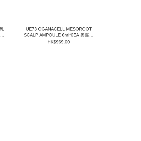
UE73 OGANACELL MESOROOT
SCALP AMPOULE 6ml*6EA 奧嘉娜
固髮防脫頭皮精華 $969 買一盒送兩
HK$969.00
個小樣 3件起$824/1