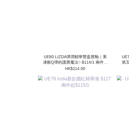
UE80 LIZDA彈潤精華豐盈唇釉｜果
UE7
凍般Q彈的護唇魔法✨$114/1 兩件起
第五
$102/1
HK$114.00