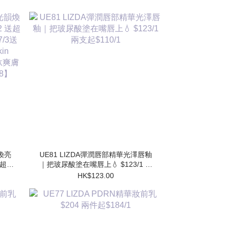
韻煥亮
UE81 LIZDA彈潤唇部精華光澤唇釉
 送超勝
｜把玻尿酸塗在嘴唇上💧 $123/1 兩
送 超
支起$110/1
HK$123.00
水
】