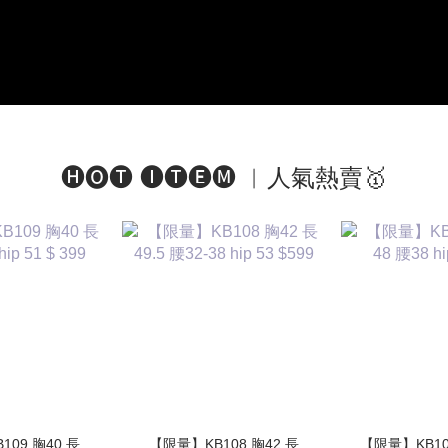
🅗🅞🅣 🅘🅣🅔🅜 ︱人氣熱賣🥇
09 胸40 長
【限量】KB108 胸42 長
【限量】KB107