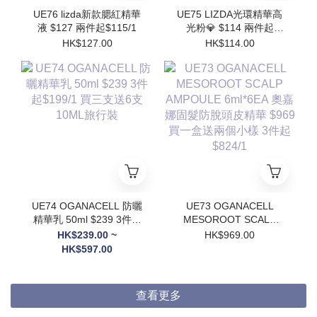
UE76 lizda新款腮紅精華
UE75 LIZDA光環精華高
液 $127 兩件起$115/1
光粉💎 $114 兩件起
$102/1
HK$127.00
HK$114.00
UE74 OGANACELL 防曬
UE73 OGANACELL
精華乳 50ml $239 3件起
MESOROOT SCALP
$199/1 買三支送6支
AMPOULE 6ml*6EA 奧
HK$239.00 ~
HK$969.00
10ML旅行裝
嘉娜固髮防脫頭皮精華
HK$597.00
$969 買一盒送兩個小樣
3件起$824/1
查看更多