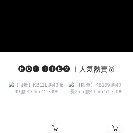
🅗🅞🅣 🅘🅣🅔🅜 ︱人氣熱賣🥇