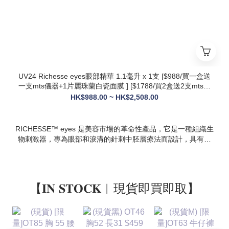
* 多效合一：兼顧抗衰、修護、提亮、補水，一站式解決痘疤、
暗沈、細紋等多種肌膚問題
UV24 Richesse eyes眼部精華 1.1毫升 x 1支 [$988/買一盒送
一支mts儀器+1片麗珠蘭白瓷面膜 ] [$1788/買2盒送2支mts儀
器+1盒白瓷面膜+1支麗珠蘭修復面霜][ $2508/買3盒送3支mts
HK$988.00 ~ HK$2,508.00
儀器+1盒麗珠蘭面膜+1支麗珠蘭修復面霜+1盒牛奶蛋白精華]
RICHESSE™ eyes 是美容市場的革命性產品，它是一種組織生
物刺激器，專為眼部和淚溝的針刺中胚層療法而設計，具有填
充效果，且不會產生腫塊或淋巴淤積等副作用。
【𝐈𝐍 𝐒𝐓𝐎𝐂𝐊︱現貨即買即取】