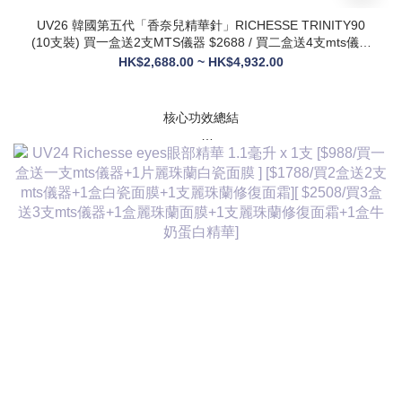
UV26 韓國第五代「香奈兒精華針」RICHESSE TRINITY90
(10支裝) 買一盒送2支MTS儀器 $2688 / 買二盒送4支mts儀器
+1盒麗珠蘭面膜+1支麗珠蘭修復面霜 $3288
HK$2,688.00 ~ HK$4,932.00
核心功效總結
✅ 膠原新生：促進膠原蛋白合成，改善皮膚自然代謝，淡化皺
紋、緊致輪廓
✅ 修護煥膚：改善痤瘡疤痕、色素沈著，修復受損肌膚屏障
✅ 營養供給：為皮膚提供全方位營養，增強彈性與光澤感
✅ 水潤亮白：深層補水鎖水，提亮膚色，讓肌膚通透飽滿
✅ 抗衰維穩：調節皮膚狀態，改善敏感與暗沈，維持健康年輕
態
💎 產品核心賣點
* 第五代升級配方：在傳統動能素基礎上加入RH膠原蛋白，抗
衰與修護能力全面升級，效果更持久
* 韓國院線同款：傳承韓國30年+高端醫美技術，專為亞洲肌膚
設計，院線級護理在家也能體驗