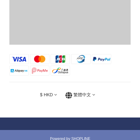
$
HKD
繁體中文
Powered by SHOPLINE