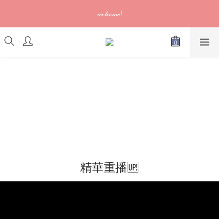
訂單可供取貨/發貨後會發出電郵通知，請填妥正確資料 (*通知以
𝓌ℯ𝓁𝒸ℴ𝓂ℯ!
電郵為準)
訂單可供取貨/發貨後會發出電郵通知，請填妥正確資料 (*通知以
電郵為準)
精華重播🆙