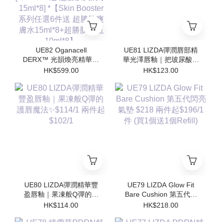
UE82 Oganacell
UE81 LIZDA彈潤唇部精
DERX™ 光韻煥亮精華霜
華光澤唇釉｜把玻尿酸塗
50ml $599/1 [*$958/2 送
在嘴唇上💧 $123/1 兩支
HK$599.00
HK$123.00
超勝肽爽膚水15ml*4 支 ]
起$110/1
[*$1437/3送 超勝肽爽膚
水15ml*8] *【Skin
Booster 系列任選6件送
超勝肽爽膚水15ml*8+超
勝肽安瓶10ml*8】
UE80 LIZDA彈潤精華豐
UE79 LIZDA Glow Fit
盈唇釉｜果凍般Q彈的護
Bare Cushion 第五代閃
唇魔法✨$114/1 兩件起
亮氣墊 $218 兩件起
HK$114.00
HK$218.00
$102/1
$196/1件 (買1個送1個