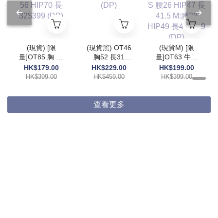
(現貨) [限
(現貨黑) OT46
(現貨M) [限
量]OT85 胸 55
胸52 長31
量]OT63 牛仔
腰56 HIP70 長
$459 (DP)
褲 S 腰26
HK$179.00
HK$229.00
HK$199.00
32$399 (DP)
HIP47 長41.5
HK$399.00
HK$459.00
HK$399.00
M:腰28 HIP49
長42$399
(DP)
查看更多