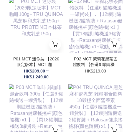
P01 MCT 迷你裝 【2026
P02 MCT 茉莉花黑茶固
限定版本】MCT 咖啡
體飲料 【任選6 罐隨機送
100g+ TRU QUINOA黑
一罐貨裝】 . 【12罐則隨
HK$209.00 ~
HK$219.00
芝麻和虎乳芝150g+
機送2罐貨裝 + Ratusan
HK$1,249.00
TRU PROTEIN日本抹茶
健康搖搖杯(顏色隨機) x1
和虎乳芝150g
】.【買18罐則隨機送3罐
貨裝 +Ratusan健康搖搖
杯(顏色隨機) x1+電動自
攪拌杯 x1 +限量Scott限
定吊飾(隨機顏色) x1】