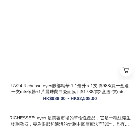
* 第五代升級配方：在傳統動能素基礎上加入RH膠原蛋白，抗
衰與修護能力全面升級，效果更持久
* 韓國院線同款：傳承韓國30年+高端醫美技術，專為亞洲肌膚
設計，院線級護理在家也能體驗
* 多效合一：兼顧抗衰、修護、提亮、補水，一站式解決痘疤、
暗沈、細紋等多種肌膚問題
UV24 Richesse eyes眼部精華 1.1毫升 x 1支 [$988/買一盒送
一支mts儀器+1片麗珠蘭白瓷面膜 ] [$1788/買2盒送2支mts儀
器+1盒白瓷面膜+1支麗珠蘭修復面霜][ $2508/買3盒送3支mts
HK$988.00 ~ HK$2,508.00
儀器+1盒麗珠蘭面膜+1支麗珠蘭修復面霜+1盒牛奶蛋白精華]
RICHESSE™ eyes 是美容市場的革命性產品，它是一種組織生
物刺激器，專為眼部和淚溝的針刺中胚層療法而設計，具有填
充效果，且不會產生腫塊或淋巴淤積等副作用。