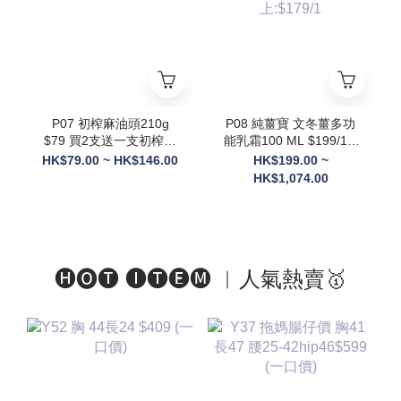
則隨機送3罐貨裝
+Ratusan健康搖搖杯(顏
色隨機) x1+電動自攪拌
杯 x1 +限量Scott限定吊
飾(隨機顏色) x1】
P07 初榨麻油頭210g
P08 純薑寶 文冬薑多功
$79 買2支送一支初榨麻
能乳霜100 ML $199/1 2
油50g
件以上: $189/1 3件以
HK$79.00 ~ HK$146.00
HK$199.00 ~
上:$179/1
HK$1,074.00
🅗🅞🅣 🅘🅣🅔🅜 ︱人氣熱賣🥇