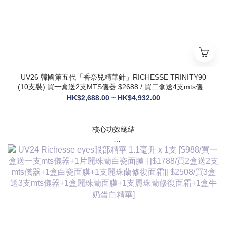
UV26 韓國第五代「香奈兒精華針」RICHESSE TRINITY90
(10支裝) 買一盒送2支MTS儀器 $2688 / 買二盒送4支mts儀器
+1盒麗珠蘭面膜+1支麗珠蘭修復面霜 $3288
HK$2,688.00 ~ HK$4,932.00
核心功效總結
✅ 膠原新生：促進膠原蛋白合成，改善皮膚自然代謝，淡化皺
紋、緊致輪廓
✅ 修護煥膚：改善痤瘡疤痕、色素沈著，修復受損肌膚屏障
✅ 營養供給：為皮膚提供全方位營養，增強彈性與光澤感
✅ 水潤亮白：深層補水鎖水，提亮膚色，讓肌膚通透飽滿
✅ 抗衰維穩：調節皮膚狀態，改善敏感與暗沈，維持健康年輕
態
💎 產品核心賣點