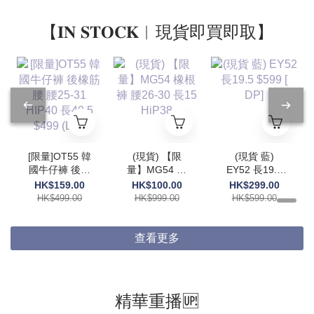
【𝐈𝐍 𝐒𝐓𝐎𝐂𝐊︱現貨即買即取】
[限量]OT55 韓
(現貨) 【限
(現貨 藍)
國牛仔褲 後橡
量】MG54 橡
EY52 長19.5
筋腰 腰25-31
根褲 腰26-30
$599 [ DP]
HK$159.00
HK$100.00
HK$299.00
HIP40 長40.5
長15 HiP38
HK$499.00
HK$999.00
HK$599.00
$499 (DP)
查看更多
精華重播🆙