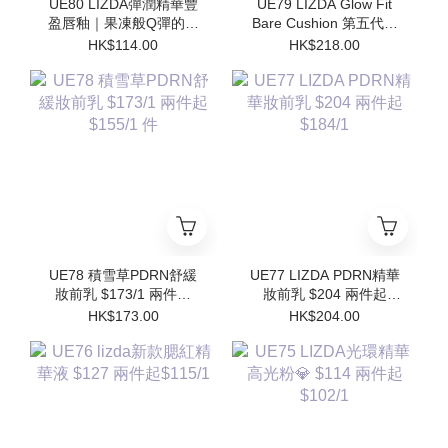
UE80 LIZDA彈潤精華豐
UE79 LIZDA Glow Fit
盈唇釉｜果凍般Q彈的護
Bare Cushion 第五代閃
唇魔法✨$114/1 兩件起
亮氣墊 $218 兩件起
HK$114.00
HK$218.00
$102/1
$196/1件 (買1個送1個
Refill)
UE78 積雪草PDRN舒緩
UE77 LIZDA PDRN精華
妝前乳 $173/1 兩件起
妝前乳 $204 兩件起
$155/1 件
$184/1
HK$173.00
HK$204.00