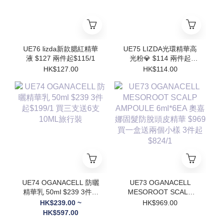
UE76 lizda新款腮紅精華
UE75 LIZDA光環精華高
液 $127 兩件起$115/1
光粉💎 $114 兩件起
$102/1
HK$127.00
HK$114.00
UE74 OGANACELL 防曬
UE73 OGANACELL
精華乳 50ml $239 3件起
MESOROOT SCALP
$199/1 買三支送6支
AMPOULE 6ml*6EA 奧
HK$239.00 ~
HK$969.00
10ML旅行裝
嘉娜固髮防脫頭皮精華
HK$597.00
$969 買一盒送兩個小樣