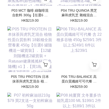
P03 MCT 咖啡 綠咖啡混
P04 TRU QUINOA 黑芝
合飲料 300g【任選6 罐
麻和虎乳芝 雜糧混合飲
隨機送一罐貨裝】 【12
料 18穀糧全面營養素
HK$219.00
HK$219.00
罐則隨機送2罐貨裝 +
450g【任選6 罐隨機送一
Ratusan健康搖搖杯(顏色
罐貨裝】【12罐則隨機送
隨機) x1 】.【買18罐則
2罐貨裝 + Ratusan健康
隨機送3罐貨裝
搖搖杯(顏色隨機) x1 】.
+Ratusan健康搖搖杯(顏
【買18罐則隨機送3罐貨
色隨機) x1+電動自攪拌
裝 +Ratusan健康搖搖杯
杯 x1 +限量Scott限定吊
(顏色隨機) x1+電動自攪
飾(隨機顏色) x1】
拌杯 x1 +限量Scott限定
吊飾(隨機顏色) x1】
P05 TRU PROTEIN 日本
P06 TRU-BALANCE 高
抹茶與虎乳芝混合 植物
蛋白質纖維可可代餐 含
性蛋白質飲料 18穀糧全
22 種多⾕物 450g
HK$219.00
HK$259.00
面營養素 450g【任選6
$259/1 3件以上:$249/1
罐隨機送一罐貨裝】 .
6件以上:$239/1
【12罐則隨機送2罐貨裝
+ Ratusan健康搖搖杯(顏
色隨機) x1 】.【買18罐