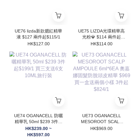
UE76 lizda新款腮紅精華
UE75 LIZDA光環精華高
液 $127 兩件起$115/1
光粉💎 $114 兩件起
$102/1
HK$127.00
HK$114.00
UE74 OGANACELL 防曬
UE73 OGANACELL
精華乳 50ml $239 3件起
MESOROOT SCALP
$199/1 買三支送6支
AMPOULE 6ml*6EA 奧
HK$239.00 ~
HK$969.00
10ML旅行裝
嘉娜固髮防脫頭皮精華
HK$597.00
$969 買一盒送兩個小樣