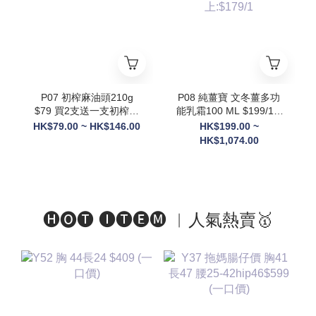
則隨機送3罐貨裝
+Ratusan健康搖搖杯(顏
色隨機) x1+電動自攪拌
杯 x1 +限量Scott限定吊
飾(隨機顏色) x1】
P07 初榨麻油頭210g
P08 純薑寶 文冬薑多功
$79 買2支送一支初榨麻
能乳霜100 ML $199/1 2
油50g
件以上: $189/1 3件以
HK$79.00 ~ HK$146.00
HK$199.00 ~
上:$179/1
HK$1,074.00
🅗🅞🅣 🅘🅣🅔🅜 ︱人氣熱賣🥇