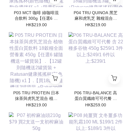
P03 MCT 咖啡 綠咖啡混
P04 TRU QUINOA 黑芝
合飲料 300g【任選6 罐
麻和虎乳芝 雜糧混合飲
隨機送一罐貨裝】 【12
料 18穀糧全面營養素
HK$219.00
HK$219.00
罐則隨機送2罐貨裝 +
450g【任選6 罐隨機送一
Ratusan健康搖搖杯(顏色
罐貨裝】【12罐則隨機送
隨機) x1 】.【買18罐則
2罐貨裝 + Ratusan健康
隨機送3罐貨裝
搖搖杯(顏色隨機) x1 】.
+Ratusan健康搖搖杯(顏
【買18罐則隨機送3罐貨
色隨機) x1+電動自攪拌
裝 +Ratusan健康搖搖杯
杯 x1 +限量Scott限定吊
(顏色隨機) x1+電動自攪
飾(隨機顏色) x1】
拌杯 x1 +限量Scott限定
吊飾(隨機顏色) x1】
P05 TRU PROTEIN 日本
P06 TRU-BALANCE 高
抹茶與虎乳芝混合 植物
蛋白質纖維可可代餐 含
性蛋白質飲料 18穀糧全
22 種多⾕物 450g
HK$219.00
HK$259.00
面營養素 450g【任選6
$259/1 3件以上:$249/1
罐隨機送一罐貨裝】 .
6件以上:$239/1
【12罐則隨機送2罐貨裝
+ Ratusan健康搖搖杯(顏
色隨機) x1 】.【買18罐