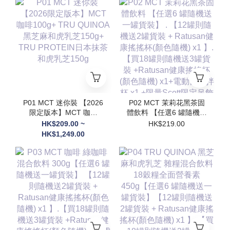
P01 MCT 迷你裝 【2026
P02 MCT 茉莉花黑茶固
限定版本】MCT 咖啡
體飲料 【任選6 罐隨機送
100g+ TRU QUINOA黑
一罐貨裝】 . 【12罐則隨
HK$209.00 ~
HK$219.00
芝麻和虎乳芝150g+
機送2罐貨裝 + Ratusan
HK$1,249.00
TRU PROTEIN日本抹茶
健康搖搖杯(顏色隨機) x1
和虎乳芝150g
】.【買18罐則隨機送3罐
貨裝 +Ratusan健康搖搖
杯(顏色隨機) x1+電動自
攪拌杯 x1 +限量Scott限
定吊飾(隨機顏色) x1】