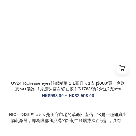
* 第五代升級配方：在傳統動能素基礎上加入RH膠原蛋白，抗
衰與修護能力全面升級，效果更持久
* 韓國院線同款：傳承韓國30年+高端醫美技術，專為亞洲肌膚
設計，院線級護理在家也能體驗
* 多效合一：兼顧抗衰、修護、提亮、補水，一站式解決痘疤、
暗沈、細紋等多種肌膚問題
UV24 Richesse eyes眼部精華 1.1毫升 x 1支 [$988/買一盒送
一支mts儀器+1片麗珠蘭白瓷面膜 ] [$1788/買2盒送2支mts儀
器+1盒白瓷面膜+1支麗珠蘭修復面霜][ $2508/買3盒送3支mts
HK$988.00 ~ HK$2,508.00
儀器+1盒麗珠蘭面膜+1支麗珠蘭修復面霜+1盒牛奶蛋白精華]
RICHESSE™ eyes 是美容市場的革命性產品，它是一種組織生
物刺激器，專為眼部和淚溝的針刺中胚層療法而設計，具有填
充效果，且不會產生腫塊或淋巴淤積等副作用。