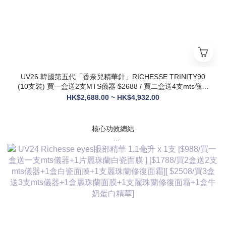
UV26 韓國第五代「香奈兒精華針」RICHESSE TRINITY90
(10支裝) 買一盒送2支MTS儀器 $2688 / 買二盒送4支mts儀器
+1盒麗珠蘭面膜+1支麗珠蘭修復面霜 $3288
HK$2,688.00 ~ HK$4,932.00
核心功效總結
✅ 膠原新生：促進膠原蛋白合成，改善皮膚自然代謝，淡化皺
紋、緊致輪廓
✅ 修護煥膚：改善痤瘡疤痕、色素沈著，修復受損肌膚屏障
✅ 營養供給：為皮膚提供全方位營養，增強彈性與光澤感
✅ 水潤亮白：深層補水鎖水，提亮膚色，讓肌膚通透飽滿
✅ 抗衰維穩：調節皮膚狀態，改善敏感與暗沈，維持健康年輕
態
💎 產品核心賣點