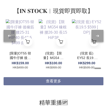
【𝐈𝐍 𝐒𝐓𝐎𝐂𝐊︱現貨即買即取】
[限量]OT55 韓
(現貨) 【限
(現貨 藍)
國牛仔褲 後橡
量】MG54 橡
EY52 長19.5
筋腰 腰25-31
根褲 腰26-30
$599 [ DP]
HK$159.00
HK$100.00
HK$299.00
HIP40 長40.5
長15 HiP38
HK$499.00
HK$999.00
HK$599.00
$499 (DP)
查看更多
精華重播🆙