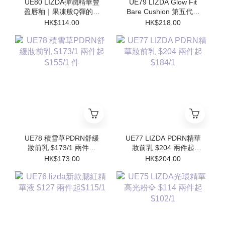
UE80 LIZDA彈潤精華豐
UE79 LIZDA Glow Fit
盈唇釉｜果凍般Q彈的護
Bare Cushion 第五代閃
唇魔法✨$114/1 兩件起
亮氣墊 $218 兩件起
HK$114.00
HK$218.00
$102/1
$196/1件 (買1個送1個
Refill)
UE78 積雪草PDRN舒緩
UE77 LIZDA PDRN精華
妝前乳 $173/1 兩件起
妝前乳 $204 兩件起
$155/1 件
$184/1
HK$173.00
HK$204.00