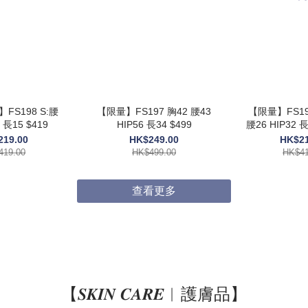
】FS198 S:腰
【限量】FS197 胸42 腰43
【限量】FS195
5 長15 $419
HIP56 長34 $499
腰26 HIP32 長14 / X
HIP36 長
219.00
HK$249.00
HK$21
419.00
HK$499.00
HK$41
查看更多
【𝑺𝑲𝑰𝑵 𝑪𝑨𝑹𝑬︱護膚品】