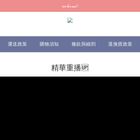
訂單可供取貨/發貨後會發出電郵通知，請填妥正確資料 (*通知以電郵為準
𝓌ℯ𝓁𝒸ℴ𝓂ℯ!
訂單可供取貨/發貨後會發出電郵通知，請填妥正確資料 (*通知以電郵為準
運送政策
購物須知
條款與細則
退換貨政策
精華重播🆙