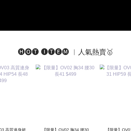
🅗🅞🅣 🅘🅣🅔🅜 ︱人氣熱賣🥇
連身裙
【限量】OV02 胸34 腰30
【限量】OV01 