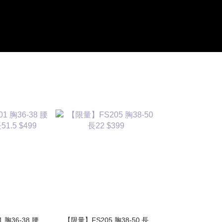
胸36-38 腰
【限量】FS205 胸38-50 長