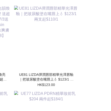
韻煥亮
UE81 LIZDA彈潤唇部精華光澤唇釉
 送超勝
｜把玻尿酸塗在嘴唇上💧 $123/1 兩
送 超
支起$110/1
HK$123.00
水
】