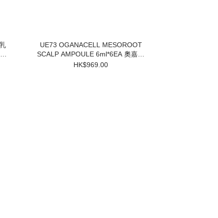
UE73 OGANACELL MESOROOT
SCALP AMPOULE 6ml*6EA 奧嘉娜
固髮防脫頭皮精華 $969 買一盒送兩
HK$969.00
個小樣 3件起$824/1