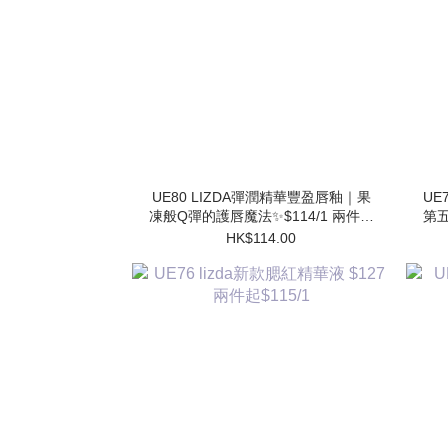
UE80 LIZDA彈潤精華豐盈唇釉｜果
UE7
凍般Q彈的護唇魔法✨$114/1 兩件起
第五
$102/1
HK$114.00