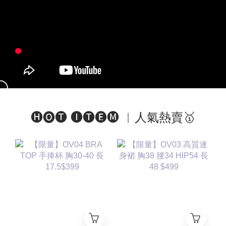
🅗🅞🅣 🅘🅣🅔🅜 ︱人氣熱賣🥇