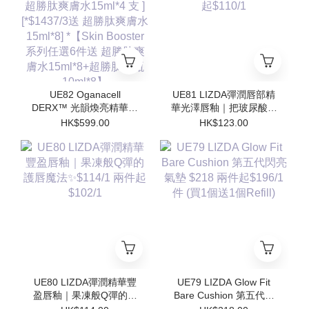
勝肽安瓶10ml*8】
勝肽安瓶10ml*8】
UE82 Oganacell
UE81 LIZDA彈潤唇部精
DERX™ 光韻煥亮精華霜
華光澤唇釉｜把玻尿酸塗
50ml $599/1 [*$958/2 送
在嘴唇上💧 $123/1 兩支
HK$599.00
HK$123.00
超勝肽爽膚水15ml*4 支 ]
起$110/1
[*$1437/3送 超勝肽爽膚
水15ml*8] *【Skin
Booster 系列任選6件送
超勝肽爽膚水15ml*8+超
勝肽安瓶10ml*8】
UE80 LIZDA彈潤精華豐
UE79 LIZDA Glow Fit
盈唇釉｜果凍般Q彈的護
Bare Cushion 第五代閃
唇魔法✨$114/1 兩件起
亮氣墊 $218 兩件起