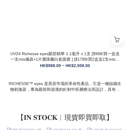
設計，院線級護理在家也能體驗
* 多效合一：兼顧抗衰、修護、提亮、補水，一站式解決痘疤、
暗沈、細紋等多種肌膚問題
UV24 Richesse eyes眼部精華 1.1毫升 x 1支 [$988/買一盒送
一支mts儀器+1片麗珠蘭白瓷面膜 ] [$1788/買2盒送2支mts儀
器+1盒白瓷面膜+1支麗珠蘭修復面霜][ $2508/買3盒送3支mts
HK$988.00 ~ HK$2,508.00
儀器+1盒麗珠蘭面膜+1支麗珠蘭修復面霜+1盒牛奶蛋白精華]
RICHESSE™ eyes 是美容市場的革命性產品，它是一種組織生
物刺激器，專為眼部和淚溝的針刺中胚層療法而設計，具有填
充效果，且不會產生腫塊或淋巴淤積等副作用。
【𝐈𝐍 𝐒𝐓𝐎𝐂𝐊︱現貨即買即取】