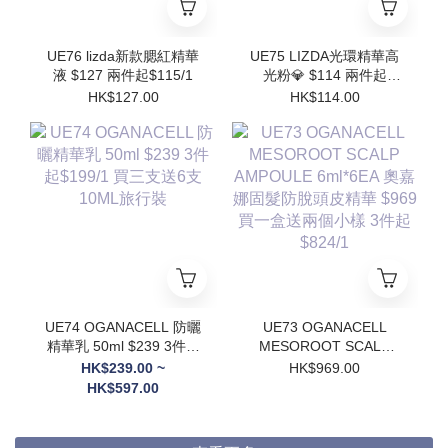
UE76 lizda新款腮紅精華
UE75 LIZDA光環精華高
液 $127 兩件起$115/1
光粉💎 $114 兩件起
$102/1
HK$127.00
HK$114.00
UE74 OGANACELL 防曬
UE73 OGANACELL
精華乳 50ml $239 3件起
MESOROOT SCALP
$199/1 買三支送6支
AMPOULE 6ml*6EA 奧
HK$239.00 ~
HK$969.00
10ML旅行裝
嘉娜固髮防脫頭皮精華
HK$597.00
$969 買一盒送兩個小樣
3件起$824/1