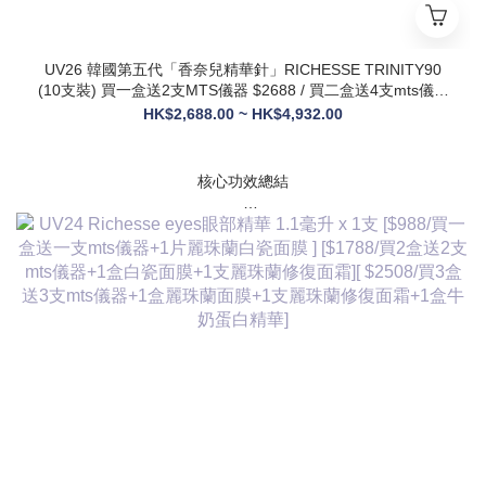
UV26 韓國第五代「香奈兒精華針」RICHESSE TRINITY90
(10支裝) 買一盒送2支MTS儀器 $2688 / 買二盒送4支mts儀器
+1盒麗珠蘭面膜+1支麗珠蘭修復面霜 $3288
HK$2,688.00 ~ HK$4,932.00
核心功效總結
✅ 膠原新生：促進膠原蛋白合成，改善皮膚自然代謝，淡化皺
紋、緊致輪廓
✅ 修護煥膚：改善痤瘡疤痕、色素沈著，修復受損肌膚屏障
✅ 營養供給：為皮膚提供全方位營養，增強彈性與光澤感
✅ 水潤亮白：深層補水鎖水，提亮膚色，讓肌膚通透飽滿
✅ 抗衰維穩：調節皮膚狀態，改善敏感與暗沈，維持健康年輕
態
💎 產品核心賣點
* 第五代升級配方：在傳統動能素基礎上加入RH膠原蛋白，抗
衰與修護能力全面升級，效果更持久
* 韓國院線同款：傳承韓國30年+高端醫美技術，專為亞洲肌膚