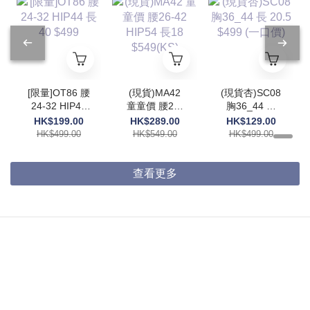
[限量]OT86 腰
(現貨)MA42
(現貨杏)SC08
24-32 HIP44
童童價 腰26-
胸36_44 長
長40 $499
42 HIP54 長
20.5 $499 (一
HK$199.00
HK$289.00
HK$129.00
18 $549(KS)
口價)
HK$499.00
HK$549.00
HK$499.00
查看更多