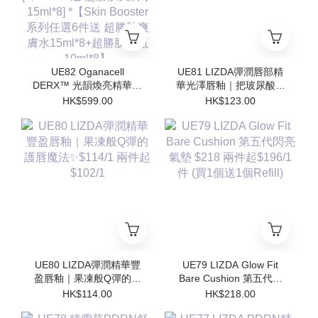
UE82 Oganacell
UE81 LIZDA彈潤唇部精
DERX™ 光韻煥亮精華霜
華光澤唇釉｜把玻尿酸塗
50ml $599/1 [*$958/2 送
在嘴唇上💧 $123/1 兩支
HK$599.00
HK$123.00
超勝肽爽膚水15ml*4 支 ]
起$110/1
[*$1437/3送 超勝肽爽膚
水15ml*8] *【Skin
Booster 系列任選6件送
超勝肽爽膚水15ml*8+超
勝肽安瓶10ml*8】
UE80 LIZDA彈潤精華豐
UE79 LIZDA Glow Fit
盈唇釉｜果凍般Q彈的護
Bare Cushion 第五代閃
唇魔法✨$114/1 兩件起
亮氣墊 $218 兩件起
HK$114.00
HK$218.00
$102/1
$196/1件 (買1個送1個