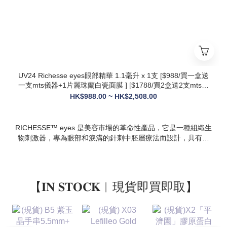
* 多效合一：兼顧抗衰、修護、提亮、補水，一站式解決痘疤、
暗沈、細紋等多種肌膚問題
UV24 Richesse eyes眼部精華 1.1毫升 x 1支 [$988/買一盒送
一支mts儀器+1片麗珠蘭白瓷面膜 ] [$1788/買2盒送2支mts儀
器+1盒白瓷面膜+1支麗珠蘭修復面霜][ $2508/買3盒送3支mts
HK$988.00 ~ HK$2,508.00
儀器+1盒麗珠蘭面膜+1支麗珠蘭修復面霜+1盒牛奶蛋白精華]
RICHESSE™ eyes 是美容市場的革命性產品，它是一種組織生
物刺激器，專為眼部和淚溝的針刺中胚層療法而設計，具有填
充效果，且不會產生腫塊或淋巴淤積等副作用。
【𝐈𝐍 𝐒𝐓𝐎𝐂𝐊︱現貨即買即取】