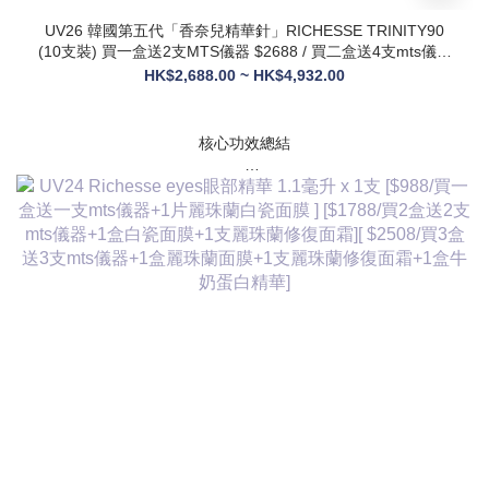
UV26 韓國第五代「香奈兒精華針」RICHESSE TRINITY90
(10支裝) 買一盒送2支MTS儀器 $2688 / 買二盒送4支mts儀器
+1盒麗珠蘭面膜+1支麗珠蘭修復面霜 $3288
HK$2,688.00 ~ HK$4,932.00
核心功效總結
✅ 膠原新生：促進膠原蛋白合成，改善皮膚自然代謝，淡化皺
紋、緊致輪廓
✅ 修護煥膚：改善痤瘡疤痕、色素沈著，修復受損肌膚屏障
✅ 營養供給：為皮膚提供全方位營養，增強彈性與光澤感
✅ 水潤亮白：深層補水鎖水，提亮膚色，讓肌膚通透飽滿
✅ 抗衰維穩：調節皮膚狀態，改善敏感與暗沈，維持健康年輕
態
💎 產品核心賣點
* 第五代升級配方：在傳統動能素基礎上加入RH膠原蛋白，抗
衰與修護能力全面升級，效果更持久
* 韓國院線同款：傳承韓國30年+高端醫美技術，專為亞洲肌膚
設計，院線級護理在家也能體驗