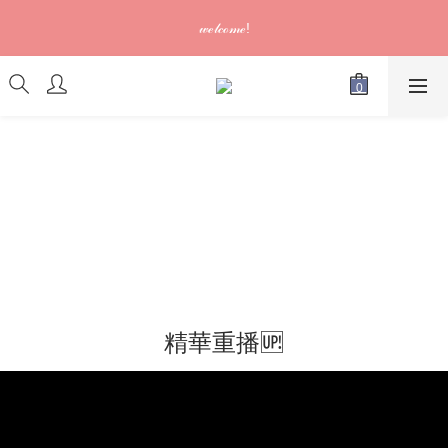
訂單可供取貨/發貨後會發出電郵通知，請填妥正確資料 (*通知以
𝓌ℯ𝓁𝒸ℴ𝓂ℯ!
電郵為準)
訂單可供取貨/發貨後會發出電郵通知，請填妥正確資料 (*通知以
電郵為準)
精華重播🆙