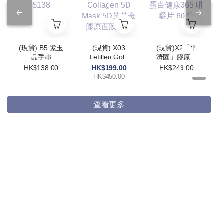
(現貨) B5 紫玉
(現貨) X03
(現貨)X2「平
晶手串
Lefilleo Gold
濟園」膠原蛋
5.5mm+ $138
Collagen 5D
白蛋白健康
HK$138.00
HK$199.00
HK$249.00
Mask 5D黃黃
365 咀嚼片 60
HK$450.00
金膠原面膜
錠
65g
查看更多