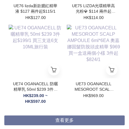
UE76 lizda新款腮紅精華
UE75 LIZDA光環精華高
液 $127 兩件起$115/1
光粉💎 $114 兩件起
$102/1
HK$127.00
HK$114.00
UE74 OGANACELL 防曬
UE73 OGANACELL
精華乳 50ml $239 3件起
MESOROOT SCALP
$199/1 買三支送6支
AMPOULE 6ml*6EA 奧
HK$239.00 ~
HK$969.00
10ML旅行裝
嘉娜固髮防脫頭皮精華
HK$597.00
$969 買一盒送兩個小樣
3件起$824/1
查看更多