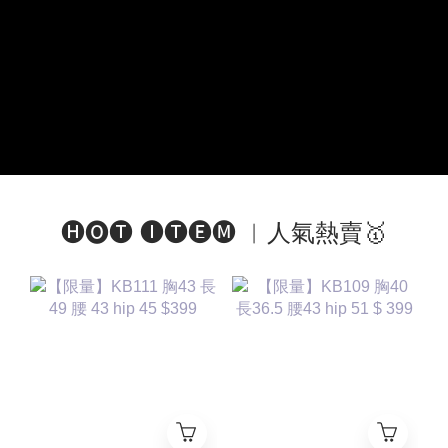
🅗🅞🅣 🅘🅣🅔🅜 ︱人氣熱賣🥇