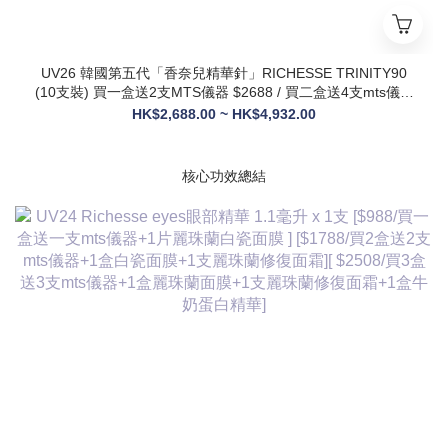
UV26 韓國第五代「香奈兒精華針」RICHESSE TRINITY90
(10支裝) 買一盒送2支MTS儀器 $2688 / 買二盒送4支mts儀器
+1盒麗珠蘭面膜+1支麗珠蘭修復面霜 $3288
HK$2,688.00 ~ HK$4,932.00
核心功效總結
✅ 膠原新生：促進膠原蛋白合成，改善皮膚自然代謝，淡化皺
紋、緊致輪廓
✅ 修護煥膚：改善痤瘡疤痕、色素沈著，修復受損肌膚屏障
✅ 營養供給：為皮膚提供全方位營養，增強彈性與光澤感
✅ 水潤亮白：深層補水鎖水，提亮膚色，讓肌膚通透飽滿
✅ 抗衰維穩：調節皮膚狀態，改善敏感與暗沈，維持健康年輕
態
💎 產品核心賣點
* 第五代升級配方：在傳統動能素基礎上加入RH膠原蛋白，抗
衰與修護能力全面升級，效果更持久