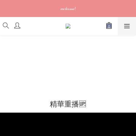
訂單可供取貨/發貨後會發出電郵通知，請填妥正確資料 (*通知以
𝓌ℯ𝓁𝒸ℴ𝓂ℯ!
電郵為準)
訂單可供取貨/發貨後會發出電郵通知，請填妥正確資料 (*通知以
電郵為準)
精華重播🆙