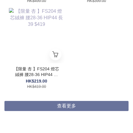
HK$499.00
HK$399.00
【限量 杏 】FS204 燈芯
絨褲 腰28-36 HIP44 長
39 $419
HK$219.00
HK$419.00
查看更多