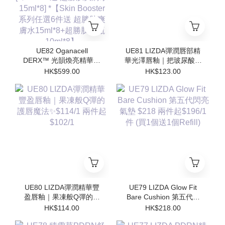
UE82 Oganacell
UE81 LIZDA彈潤唇部精
DERX™ 光韻煥亮精華霜
華光澤唇釉｜把玻尿酸塗
50ml $599/1 [*$958/2 送
在嘴唇上💧 $123/1 兩支
HK$599.00
HK$123.00
超勝肽爽膚水15ml*4 支 ]
起$110/1
[*$1437/3送 超勝肽爽膚
水15ml*8] *【Skin
Booster 系列任選6件送
超勝肽爽膚水15ml*8+超
勝肽安瓶10ml*8】
UE80 LIZDA彈潤精華豐
UE79 LIZDA Glow Fit
盈唇釉｜果凍般Q彈的護
Bare Cushion 第五代閃
唇魔法✨$114/1 兩件起
亮氣墊 $218 兩件起
HK$114.00
HK$218.00
$102/1
$196/1件 (買1個送1個