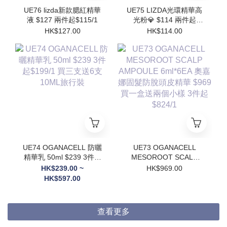
UE76 lizda新款腮紅精華
UE75 LIZDA光環精華高
液 $127 兩件起$115/1
光粉💎 $114 兩件起
$102/1
HK$127.00
HK$114.00
UE74 OGANACELL 防曬
UE73 OGANACELL
精華乳 50ml $239 3件起
MESOROOT SCALP
$199/1 買三支送6支
AMPOULE 6ml*6EA 奧
HK$239.00 ~
HK$969.00
10ML旅行裝
嘉娜固髮防脫頭皮精華
HK$597.00
$969 買一盒送兩個小樣
3件起$824/1
查看更多