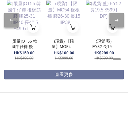
[限量]OT55 韓
(現貨) 【限
(現貨 藍)
國牛仔褲 後橡
量】MG54 橡
EY52 長19.5
筋腰 腰25-31
根褲 腰26-30
$599 [ DP]
HK$159.00
HK$100.00
HK$299.00
HIP40 長40.5
長15 HiP38
HK$499.00
HK$999.00
HK$599.00
$499 (DP)
查看更多