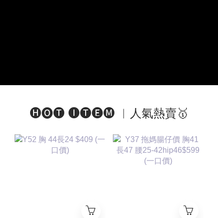
🅗🅞🅣 🅘🅣🅔🅜 ︱人氣熱賣🥇