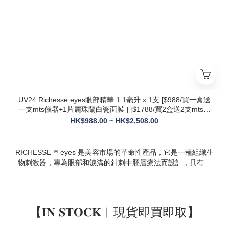
* 韓國院線同款：傳承韓國30年+高端醫美技術，專為亞洲肌膚
設計，院線級護理在家也能體驗
* 多效合一：兼顧抗衰、修護、提亮、補水，一站式解決痘疤、
暗沈、細紋等多種肌膚問題
UV24 Richesse eyes眼部精華 1.1毫升 x 1支 [$988/買一盒送
一支mts儀器+1片麗珠蘭白瓷面膜 ] [$1788/買2盒送2支mts儀
器+1盒白瓷面膜+1支麗珠蘭修復面霜][ $2508/買3盒送3支mts
HK$988.00 ~ HK$2,508.00
儀器+1盒麗珠蘭面膜+1支麗珠蘭修復面霜+1盒牛奶蛋白精華]
RICHESSE™ eyes 是美容市場的革命性產品，它是一種組織生
物刺激器，專為眼部和淚溝的針刺中胚層療法而設計，具有填
充效果，且不會產生腫塊或淋巴淤積等副作用。
【𝐈𝐍 𝐒𝐓𝐎𝐂𝐊︱現貨即買即取】