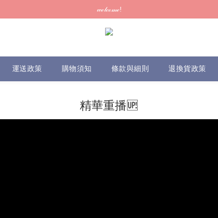
訂單可供取貨/發貨後會發出電郵通知，請填妥正確資料 (*通知以電郵為準
𝓌ℯ𝓁𝒸ℴ𝓂ℯ!
訂單可供取貨/發貨後會發出電郵通知，請填妥正確資料 (*通知以電郵為準
運送政策
購物須知
條款與細則
退換貨政策
精華重播🆙