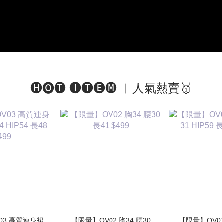
🅗🅞🅣 🅘🅣🅔🅜 ︱人氣熱賣🥇
連身裙
【限量】OV02 胸34 腰30
【限量】OV01 