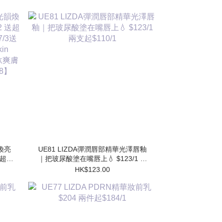
韻煥亮
UE81 LIZDA彈潤唇部精華光澤唇釉
 送超勝
｜把玻尿酸塗在嘴唇上💧 $123/1 兩
送 超
支起$110/1
HK$123.00
水
】