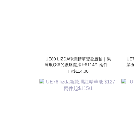
UE80 LIZDA彈潤精華豐盈唇釉｜果
UE7
凍般Q彈的護唇魔法✨$114/1 兩件起
第五
$102/1
HK$114.00