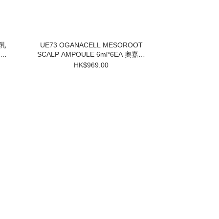
UE73 OGANACELL MESOROOT
SCALP AMPOULE 6ml*6EA 奧嘉娜
固髮防脫頭皮精華 $969 買一盒送兩
HK$969.00
個小樣 3件起$824/1