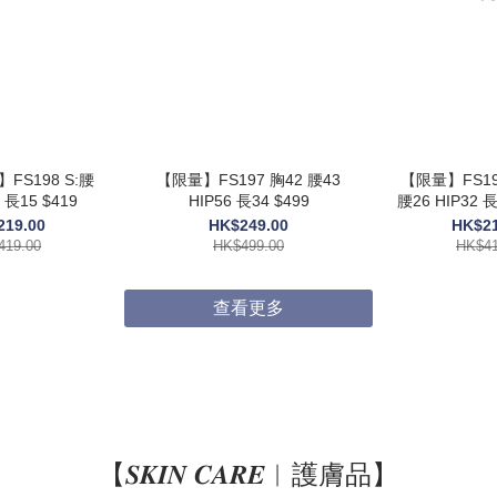
】FS198 S:腰
【限量】FS197 胸42 腰43
【限量】FS195
5 長15 $419
HIP56 長34 $499
腰26 HIP32 長14 / X
HIP36 長
219.00
HK$249.00
HK$21
419.00
HK$499.00
HK$41
查看更多
【𝑺𝑲𝑰𝑵 𝑪𝑨𝑹𝑬︱護膚品】