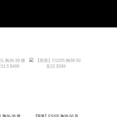
胸36-38 腰
【限量】FS205 胸38-50 長