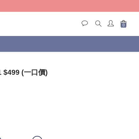
)
)
立即購買
1 $499 (一口價)