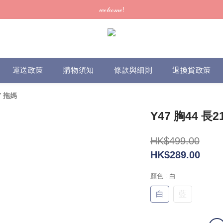
訂單可供取貨/發貨後會發出電郵通知，請填妥正確資料 (*通知以電郵為準
𝓌ℯ𝓁𝒸ℴ𝓂ℯ!
訂單可供取貨/發貨後會發出電郵通知，請填妥正確資料 (*通知以電郵為準
運送政策
購物須知
條款與細則
退換貨政策
 Y 拖媽
Y47 胸44 長2
HK$499.00
HK$289.00
顏色
: 白
白
藍