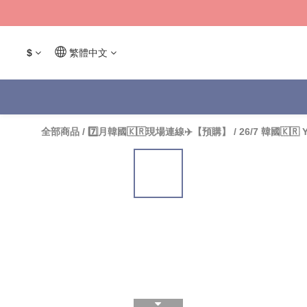
$
繁體中文
全部商品
/
7️⃣月韓國🇰🇷現場連線✈️【預購】
/
26/7 韓國🇰🇷