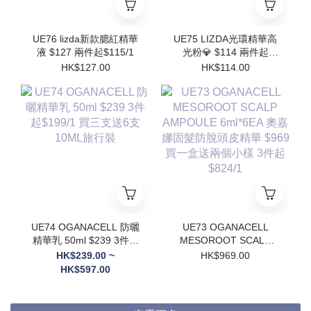
UE76 lizda新款腮紅精華
UE75 LIZDA光環精華高
液 $127 兩件起$115/1
光粉💎 $114 兩件起
$102/1
HK$127.00
HK$114.00
UE74 OGANACELL 防曬
UE73 OGANACELL
精華乳 50ml $239 3件起
MESOROOT SCALP
$199/1 買三支送6支
AMPOULE 6ml*6EA 奧
HK$239.00 ~
HK$969.00
10ML旅行裝
嘉娜固髮防脫頭皮精華
HK$597.00
$969 買一盒送兩個小樣
3件起$824/1