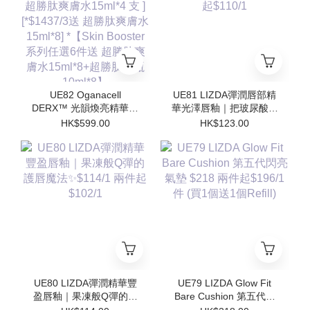
勝肽安瓶10ml*8】
勝肽安瓶10ml*8】
UE82 Oganacell
UE81 LIZDA彈潤唇部精
DERX™ 光韻煥亮精華霜
華光澤唇釉｜把玻尿酸塗
50ml $599/1 [*$958/2 送
在嘴唇上💧 $123/1 兩支
HK$599.00
HK$123.00
超勝肽爽膚水15ml*4 支 ]
起$110/1
[*$1437/3送 超勝肽爽膚
水15ml*8] *【Skin
Booster 系列任選6件送
超勝肽爽膚水15ml*8+超
勝肽安瓶10ml*8】
UE80 LIZDA彈潤精華豐
UE79 LIZDA Glow Fit
盈唇釉｜果凍般Q彈的護
Bare Cushion 第五代閃
唇魔法✨$114/1 兩件起
亮氣墊 $218 兩件起