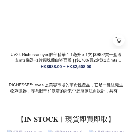
設計，院線級護理在家也能體驗
* 多效合一：兼顧抗衰、修護、提亮、補水，一站式解決痘疤、
暗沈、細紋等多種肌膚問題
UV24 Richesse eyes眼部精華 1.1毫升 x 1支 [$988/買一盒送
一支mts儀器+1片麗珠蘭白瓷面膜 ] [$1788/買2盒送2支mts儀
器+1盒白瓷面膜+1支麗珠蘭修復面霜][ $2508/買3盒送3支mts
HK$988.00 ~ HK$2,508.00
儀器+1盒麗珠蘭面膜+1支麗珠蘭修復面霜+1盒牛奶蛋白精華]
RICHESSE™ eyes 是美容市場的革命性產品，它是一種組織生
物刺激器，專為眼部和淚溝的針刺中胚層療法而設計，具有填
充效果，且不會產生腫塊或淋巴淤積等副作用。
【𝐈𝐍 𝐒𝐓𝐎𝐂𝐊︱現貨即買即取】