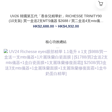
UV26 韓國第五代「香奈兒精華針」RICHESSE TRINITY90
(10支裝) 買一盒送2支MTS儀器 $2688 / 買二盒送4支mts儀器
+1盒麗珠蘭面膜+1支麗珠蘭修復面霜 $3288
HK$2,688.00 ~ HK$4,932.00
核心功效總結
✅ 膠原新生：促進膠原蛋白合成，改善皮膚自然代謝，淡化皺
紋、緊致輪廓
✅ 修護煥膚：改善痤瘡疤痕、色素沈著，修復受損肌膚屏障
✅ 營養供給：為皮膚提供全方位營養，增強彈性與光澤感
✅ 水潤亮白：深層補水鎖水，提亮膚色，讓肌膚通透飽滿
✅ 抗衰維穩：調節皮膚狀態，改善敏感與暗沈，維持健康年輕
態
💎 產品核心賣點
* 第五代升級配方：在傳統動能素基礎上加入RH膠原蛋白，抗
衰與修護能力全面升級，效果更持久
* 韓國院線同款：傳承韓國30年+高端醫美技術，專為亞洲肌膚