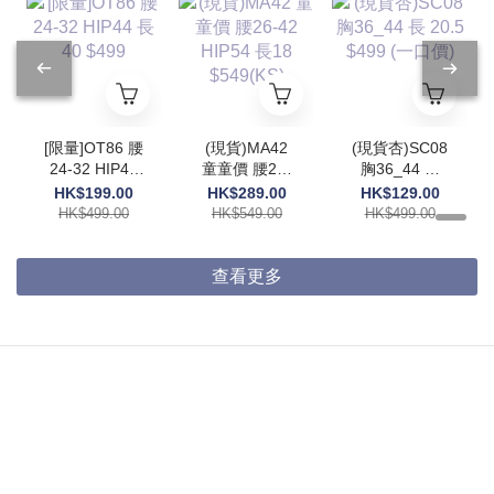
[限量]OT86 腰
(現貨)MA42
(現貨杏)SC08
24-32 HIP44
童童價 腰26-
胸36_44 長
長40 $499
42 HIP54 長
20.5 $499 (一
HK$199.00
HK$289.00
HK$129.00
18 $549(KS)
口價)
HK$499.00
HK$549.00
HK$499.00
查看更多