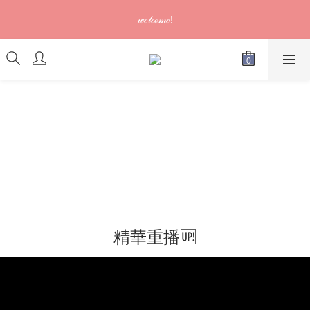
訂單可供取貨/發貨後會發出電郵通知，請填妥正確資料 (*通知以
𝓌ℯ𝓁𝒸ℴ𝓂ℯ!
電郵為準)
訂單可供取貨/發貨後會發出電郵通知，請填妥正確資料 (*通知以
電郵為準)
精華重播🆙