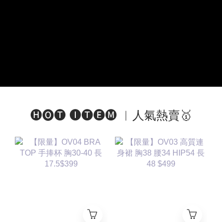
🅗🅞🅣 🅘🅣🅔🅜 ︱人氣熱賣🥇