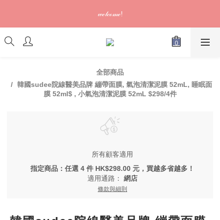
訂單可供取貨/發貨後會發出電郵通知，請填妥正確資料 (*通知以
𝓌ℯ𝓁𝒸ℴ𝓂ℯ!
電郵為準)
訂單可供取貨/發貨後會發出電郵通知，請填妥正確資料 (*通知以
電郵為準)
全部商品
韓國sudee院線醫美品牌 繃帶面膜, 氣泡清潔泥膜 52mL, 睡眠面
膜 52ml$ , 小氣泡清潔泥膜 52mL $298/4件
所有顧客適用
指定商品：任選 4 件 HK$298.00 元，買越多省越多！
適用通路：
網店
條款與細則