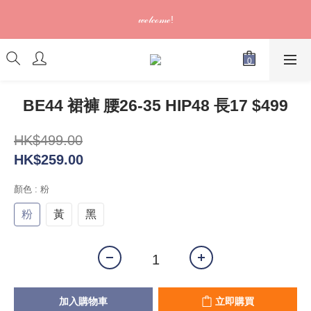
訂單可供取貨/發貨後會發出電郵通知，請填妥正確資料 (*通知以
𝓌ℯ𝓁𝒸ℴ𝓂ℯ!
電郵為準)
訂單可供取貨/發貨後會發出電郵通知，請填妥正確資料 (*通知以
電郵為準)
BE44 裙褲 腰26-35 HIP48 長17 $499
HK$499.00
HK$259.00
顏色
: 粉
粉
黃
黑
加入購物車
立即購買