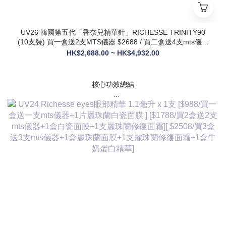
UV26 韓國第五代「香奈兒精華針」RICHESSE TRINITY90
(10支裝) 買一盒送2支MTS儀器 $2688 / 買二盒送4支mts儀器
+1盒麗珠蘭面膜+1支麗珠蘭修復面霜 $3288
HK$2,688.00 ~ HK$4,932.00
核心功效總結
✅ 膠原新生：促進膠原蛋白合成，改善皮膚自然代謝，淡化皺
紋、緊致輪廓
✅ 修護煥膚：改善痤瘡疤痕、色素沈著，修復受損肌膚屏障
✅ 營養供給：為皮膚提供全方位營養，增強彈性與光澤感
✅ 水潤亮白：深層補水鎖水，提亮膚色，讓肌膚通透飽滿
✅ 抗衰維穩：調節皮膚狀態，改善敏感與暗沈，維持健康年輕
態
💎 產品核心賣點
* 第五代升級配方：在傳統動能素基礎上加入RH膠原蛋白，抗
衰與修護能力全面升級，效果更持久
* 韓國院線同款：傳承韓國30年+高端醫美技術，專為亞洲肌膚