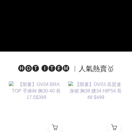
🅗🅞🅣 🅘🅣🅔🅜 ︱人氣熱賣🥇