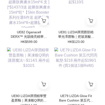
勝肽安瓶10ml*8】
勝肽安瓶10ml*8】
UE82 Oganacell
UE81 LIZDA彈潤唇部精
DERX™ 光韻煥亮精華霜
華光澤唇釉｜把玻尿酸塗
50ml $599/1 [*$958/2 送
在嘴唇上💧 $123/1 兩支
HK$599.00
HK$123.00
超勝肽爽膚水15ml*4 支 ]
起$110/1
[*$1437/3送 超勝肽爽膚
水15ml*8] *【Skin
Booster 系列任選6件送
超勝肽爽膚水15ml*8+超
勝肽安瓶10ml*8】
UE80 LIZDA彈潤精華豐
UE79 LIZDA Glow Fit
盈唇釉｜果凍般Q彈的護
Bare Cushion 第五代閃
唇魔法✨$114/1 兩件起
亮氣墊 $218 兩件起