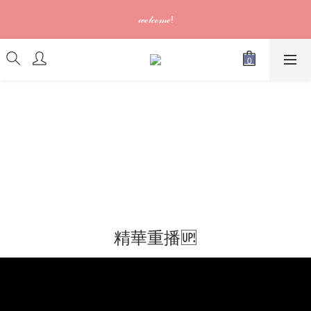
訂單可供取貨/發貨後會發出電郵通知，請填妥正確資料 (*通知以
𝓌ℯ𝓁𝒸ℴ𝓂ℯ!
電郵為準)
訂單可供取貨/發貨後會發出電郵通知，請填妥正確資料 (*通知以
電郵為準)
精華重播🆙