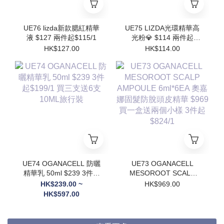
UE76 lizda新款腮紅精華
UE75 LIZDA光環精華高
液 $127 兩件起$115/1
光粉💎 $114 兩件起
$102/1
HK$127.00
HK$114.00
UE74 OGANACELL 防曬
UE73 OGANACELL
精華乳 50ml $239 3件起
MESOROOT SCALP
$199/1 買三支送6支
AMPOULE 6ml*6EA 奧
HK$239.00 ~
HK$969.00
10ML旅行裝
嘉娜固髮防脫頭皮精華
HK$597.00
$969 買一盒送兩個小樣
3件起$824/1