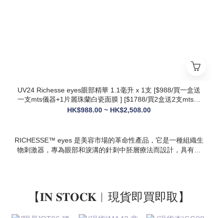
設計，院線級護理在家也能體驗
* 多效合一：兼顧抗衰、修護、提亮、補水，一站式解決痘疤、
暗沈、細紋等多種肌膚問題
UV24 Richesse eyes眼部精華 1.1毫升 x 1支 [$988/買一盒送
一支mts儀器+1片麗珠蘭白瓷面膜 ] [$1788/買2盒送2支mts儀
器+1盒白瓷面膜+1支麗珠蘭修復面霜][ $2508/買3盒送3支mts
HK$988.00 ~ HK$2,508.00
儀器+1盒麗珠蘭面膜+1支麗珠蘭修復面霜+1盒牛奶蛋白精華]
RICHESSE™ eyes 是美容市場的革命性產品，它是一種組織生
物刺激器，專為眼部和淚溝的針刺中胚層療法而設計，具有填
充效果，且不會產生腫塊或淋巴淤積等副作用。
【𝐈𝐍 𝐒𝐓𝐎𝐂𝐊︱現貨即買即取】