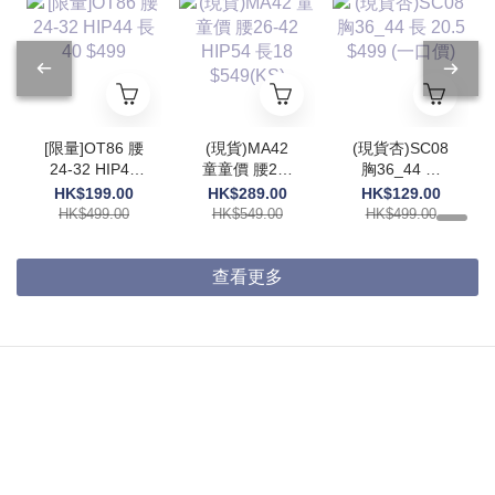
[限量]OT86 腰
(現貨)MA42
(現貨杏)SC08
24-32 HIP44
童童價 腰26-
胸36_44 長
長40 $499
42 HIP54 長
20.5 $499 (一
HK$199.00
HK$289.00
HK$129.00
18 $549(KS)
口價)
HK$499.00
HK$549.00
HK$499.00
查看更多