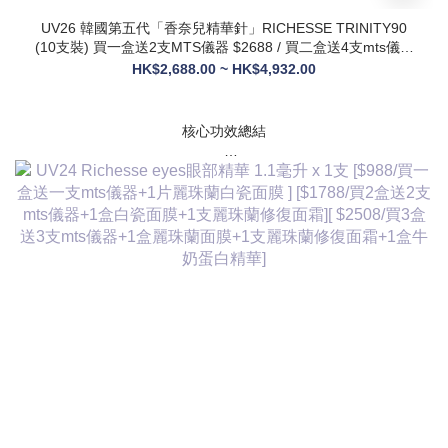
UV26 韓國第五代「香奈兒精華針」RICHESSE TRINITY90
(10支裝) 買一盒送2支MTS儀器 $2688 / 買二盒送4支mts儀器
+1盒麗珠蘭面膜+1支麗珠蘭修復面霜 $3288
HK$2,688.00 ~ HK$4,932.00
核心功效總結
✅ 膠原新生：促進膠原蛋白合成，改善皮膚自然代謝，淡化皺
紋、緊致輪廓
✅ 修護煥膚：改善痤瘡疤痕、色素沈著，修復受損肌膚屏障
✅ 營養供給：為皮膚提供全方位營養，增強彈性與光澤感
✅ 水潤亮白：深層補水鎖水，提亮膚色，讓肌膚通透飽滿
✅ 抗衰維穩：調節皮膚狀態，改善敏感與暗沈，維持健康年輕
態
💎 產品核心賣點
* 第五代升級配方：在傳統動能素基礎上加入RH膠原蛋白，抗
衰與修護能力全面升級，效果更持久
* 韓國院線同款：傳承韓國30年+高端醫美技術，專為亞洲肌膚
設計，院線級護理在家也能體驗