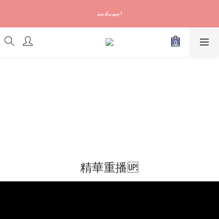
訂單可供取貨/發貨後會發出電郵通知，請填妥正確資料 (*通知以
𝓌ℯ𝓁𝒸ℴ𝓂ℯ!
電郵為準)
訂單可供取貨/發貨後會發出電郵通知，請填妥正確資料 (*通知以
電郵為準)
精華重播🆙