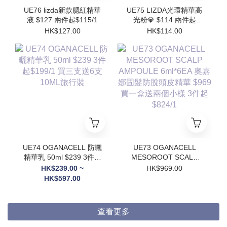
UE76 lizda新款腮紅精華
UE75 LIZDA光環精華高
液 $127 兩件起$115/1
光粉💎 $114 兩件起
$102/1
HK$127.00
HK$114.00
UE74 OGANACELL 防曬
UE73 OGANACELL
精華乳 50ml $239 3件起
MESOROOT SCALP
$199/1 買三支送6支
AMPOULE 6ml*6EA 奧
HK$239.00 ~
HK$969.00
10ML旅行裝
嘉娜固髮防脫頭皮精華
HK$597.00
$969 買一盒送兩個小樣
3件起$824/1
查看更多