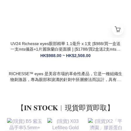
* 多效合一：兼顧抗衰、修護、提亮、補水，一站式解決痘疤、
暗沈、細紋等多種肌膚問題
UV24 Richesse eyes眼部精華 1.1毫升 x 1支 [$988/買一盒送
一支mts儀器+1片麗珠蘭白瓷面膜 ] [$1788/買2盒送2支mts儀
器+1盒白瓷面膜+1支麗珠蘭修復面霜][ $2508/買3盒送3支mts
HK$988.00 ~ HK$2,508.00
儀器+1盒麗珠蘭面膜+1支麗珠蘭修復面霜+1盒牛奶蛋白精華]
RICHESSE™ eyes 是美容市場的革命性產品，它是一種組織生
物刺激器，專為眼部和淚溝的針刺中胚層療法而設計，具有填
充效果，且不會產生腫塊或淋巴淤積等副作用。
【𝐈𝐍 𝐒𝐓𝐎𝐂𝐊︱現貨即買即取】