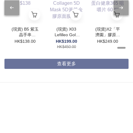
(現貨) B5 紫玉
(現貨) X03
(現貨)X2「平
晶手串
Lefilleo Gold
濟園」膠原蛋
5.5mm+ $138
Collagen 5D
白蛋白健康
HK$138.00
HK$199.00
HK$249.00
Mask 5D黃黃
365 咀嚼片 60
HK$450.00
金膠原面膜
錠
65g
查看更多