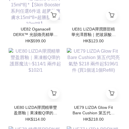
UE82 Oganacell
UE81 LIZDA彈潤唇部精
DERX™ 光韻煥亮精華霜
華光澤唇釉｜把玻尿酸塗
50ml $599/1 [*$958/2 送
在嘴唇上💧 $123/1 兩支
HK$599.00
HK$123.00
超勝肽爽膚水15ml*4 支 ]
起$110/1
[*$1437/3送 超勝肽爽膚
水15ml*8] *【Skin
Booster 系列任選6件送
超勝肽爽膚水15ml*8+超
勝肽安瓶10ml*8】
UE80 LIZDA彈潤精華豐
UE79 LIZDA Glow Fit
盈唇釉｜果凍般Q彈的護
Bare Cushion 第五代閃
唇魔法✨$114/1 兩件起
亮氣墊 $218 兩件起
HK$114.00
HK$218.00
$102/1
$196/1件 (買1個送1個