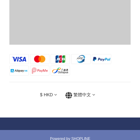
$
HKD
繁體中文
Powered by SHOPLINE