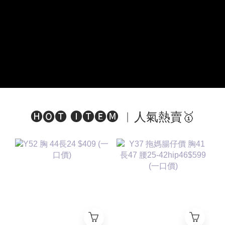
🅗🅞🅣 🅘🅣🅔🅜 ︱人氣熱賣🥇