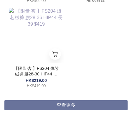
HK$499.00
HK$399.00
【限量 杏 】FS204 燈芯
絨褲 腰28-36 HIP44 長
39 $419
HK$219.00
HK$419.00
查看更多