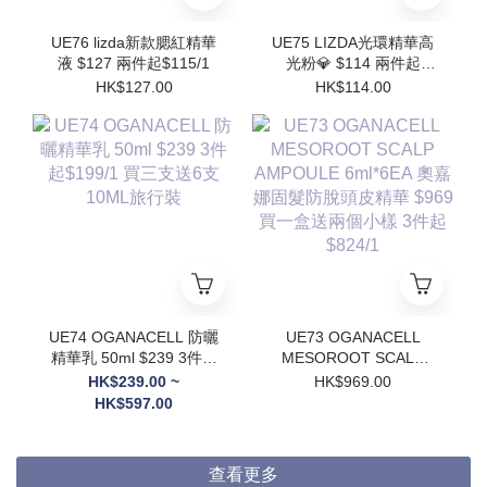
UE76 lizda新款腮紅精華
UE75 LIZDA光環精華高
液 $127 兩件起$115/1
光粉💎 $114 兩件起
$102/1
HK$127.00
HK$114.00
UE74 OGANACELL 防曬
UE73 OGANACELL
精華乳 50ml $239 3件起
MESOROOT SCALP
$199/1 買三支送6支
AMPOULE 6ml*6EA 奧
HK$239.00 ~
HK$969.00
10ML旅行裝
嘉娜固髮防脫頭皮精華
HK$597.00
$969 買一盒送兩個小樣
3件起$824/1
查看更多