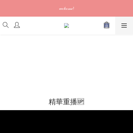
訂單可供取貨/發貨後會發出電郵通知，請填妥正確資料 (*通知以
𝓌ℯ𝓁𝒸ℴ𝓂ℯ!
電郵為準)
訂單可供取貨/發貨後會發出電郵通知，請填妥正確資料 (*通知以
電郵為準)
精華重播🆙