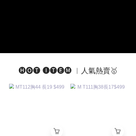
🅗🅞🅣 🅘🅣🅔🅜 ︱人氣熱賣🥇