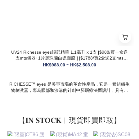
設計，院線級護理在家也能體驗
* 多效合一：兼顧抗衰、修護、提亮、補水，一站式解決痘疤、
暗沈、細紋等多種肌膚問題
UV24 Richesse eyes眼部精華 1.1毫升 x 1支 [$988/買一盒送
一支mts儀器+1片麗珠蘭白瓷面膜 ] [$1788/買2盒送2支mts儀
器+1盒白瓷面膜+1支麗珠蘭修復面霜][ $2508/買3盒送3支mts
HK$988.00 ~ HK$2,508.00
儀器+1盒麗珠蘭面膜+1支麗珠蘭修復面霜+1盒牛奶蛋白精華]
RICHESSE™ eyes 是美容市場的革命性產品，它是一種組織生
物刺激器，專為眼部和淚溝的針刺中胚層療法而設計，具有填
充效果，且不會產生腫塊或淋巴淤積等副作用。
【𝐈𝐍 𝐒𝐓𝐎𝐂𝐊︱現貨即買即取】