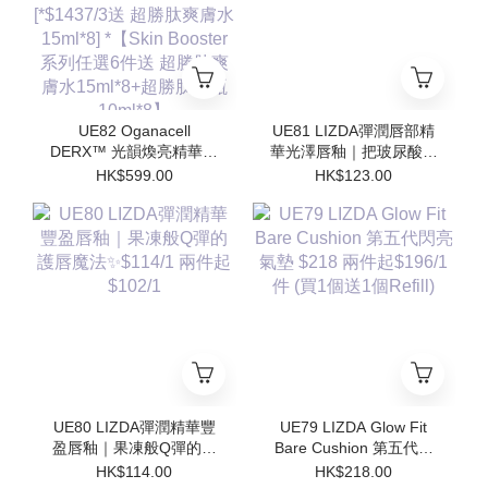
勝肽安瓶10ml*8】
勝肽安瓶10ml*8】
UE82 Oganacell
UE81 LIZDA彈潤唇部精
DERX™ 光韻煥亮精華霜
華光澤唇釉｜把玻尿酸塗
50ml $599/1 [*$958/2 送
在嘴唇上💧 $123/1 兩支
HK$599.00
HK$123.00
超勝肽爽膚水15ml*4 支 ]
起$110/1
[*$1437/3送 超勝肽爽膚
水15ml*8] *【Skin
Booster 系列任選6件送
超勝肽爽膚水15ml*8+超
勝肽安瓶10ml*8】
UE80 LIZDA彈潤精華豐
UE79 LIZDA Glow Fit
盈唇釉｜果凍般Q彈的護
Bare Cushion 第五代閃
唇魔法✨$114/1 兩件起
亮氣墊 $218 兩件起
HK$114.00
HK$218.00