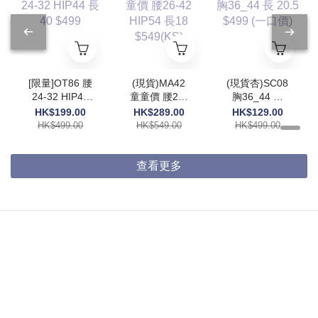
[限量]OT86 腰
(現貨)MA42
(現貨杏)SC08
24-32 HIP44
童童價 腰26-
胸36_44 長
長40 $499
42 HIP54 長
20.5 $499 (一
HK$199.00
HK$289.00
HK$129.00
18 $549(KS)
口價)
HK$499.00
HK$549.00
HK$499.00
查看更多