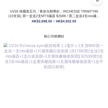
UV26 韓國第五代「香奈兒精華針」RICHESSE TRINITY90
(10支裝) 買一盒送2支MTS儀器 $2688 / 買二盒送4支mts儀器
+1盒麗珠蘭面膜+1支麗珠蘭修復面霜 $3288
HK$2,688.00 ~ HK$4,932.00
核心功效總結
✅ 膠原新生：促進膠原蛋白合成，改善皮膚自然代謝，淡化皺
紋、緊致輪廓
✅ 修護煥膚：改善痤瘡疤痕、色素沈著，修復受損肌膚屏障
✅ 營養供給：為皮膚提供全方位營養，增強彈性與光澤感
✅ 水潤亮白：深層補水鎖水，提亮膚色，讓肌膚通透飽滿
✅ 抗衰維穩：調節皮膚狀態，改善敏感與暗沈，維持健康年輕
態
💎 產品核心賣點
* 第五代升級配方：在傳統動能素基礎上加入RH膠原蛋白，抗
衰與修護能力全面升級，效果更持久
* 韓國院線同款：傳承韓國30年+高端醫美技術，專為亞洲肌膚