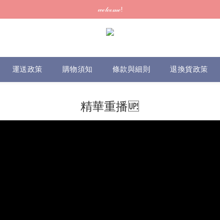
訂單可供取貨/發貨後會發出電郵通知，請填妥正確資料 (*通知以電郵為準
𝓌ℯ𝓁𝒸ℴ𝓂ℯ!
訂單可供取貨/發貨後會發出電郵通知，請填妥正確資料 (*通知以電郵為準
運送政策
購物須知
條款與細則
退換貨政策
精華重播🆙