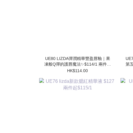
UE80 LIZDA彈潤精華豐盈唇釉｜果
UE7
凍般Q彈的護唇魔法✨$114/1 兩件起
第五
$102/1
HK$114.00