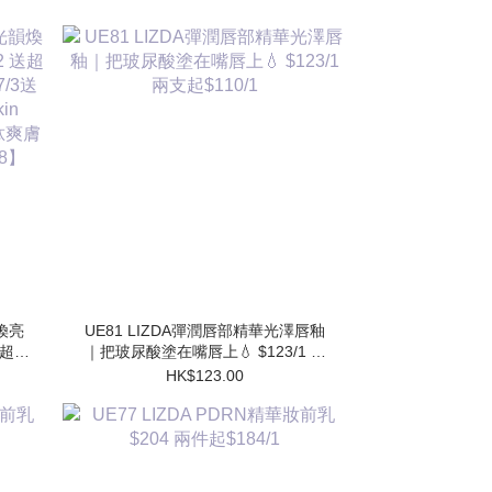
韻煥亮
UE81 LIZDA彈潤唇部精華光澤唇釉
 送超勝
｜把玻尿酸塗在嘴唇上💧 $123/1 兩
送 超
支起$110/1
HK$123.00
水
】