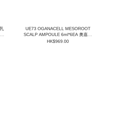
UE73 OGANACELL MESOROOT
SCALP AMPOULE 6ml*6EA 奧嘉娜
固髮防脫頭皮精華 $969 買一盒送兩
HK$969.00
個小樣 3件起$824/1