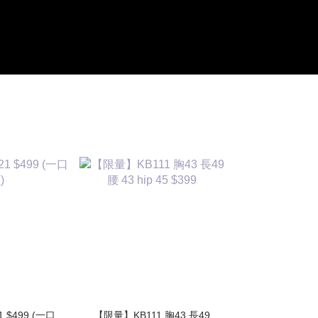
1 $499 (一口
【限量】KB111 胸43 長49