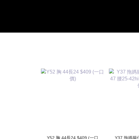
Y52 胸 44長24 $409 (一口
Y37 拖媽腸