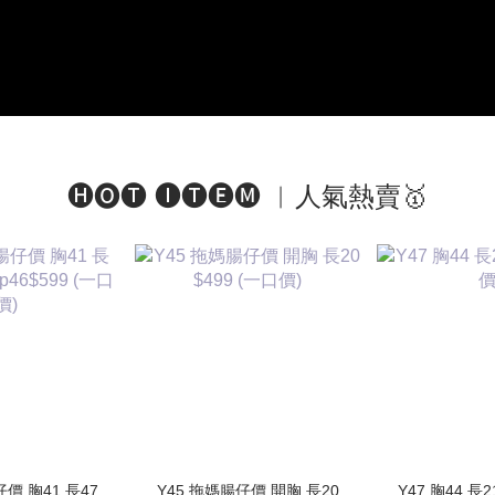
🅗🅞🅣 🅘🅣🅔🅜 ︱人氣熱賣🥇
仔價 胸41 長47
Y45 拖媽腸仔價 開胸 長20
Y47 胸44 長2