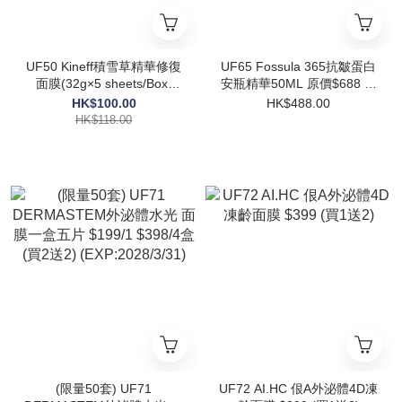
UF50 Kineff積雪草精華修復
UF65 Fossula 365抗皺蛋白
面膜(32g×5 sheets/Box)
安瓶精華50ML 原價$688 校
$118/1 (EXP:2027.05.19)
長價 $488 (買一送一) (限量
HK$100.00
HK$488.00
30份) (EXP:2027/10/28)
HK$118.00
(限量50套) UF71
UF72 AI.HC 佷A外泌體4D凍