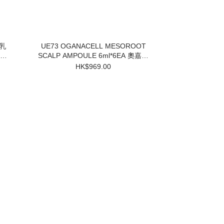
UE73 OGANACELL MESOROOT
SCALP AMPOULE 6ml*6EA 奧嘉娜
固髮防脫頭皮精華 $969 買一盒送兩
HK$969.00
個小樣 3件起$824/1