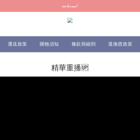
訂單可供取貨/發貨後會發出電郵通知，請填妥正確資料 (*通知以電郵為準
𝓌ℯ𝓁𝒸ℴ𝓂ℯ!
訂單可供取貨/發貨後會發出電郵通知，請填妥正確資料 (*通知以電郵為準
運送政策
購物須知
條款與細則
退換貨政策
精華重播🆙