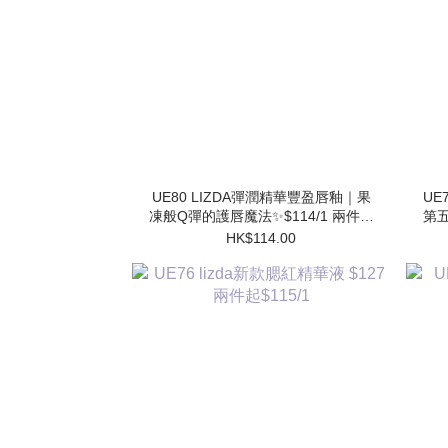
UE80 LIZDA彈潤精華豐盈唇釉｜果
UE7
凍般Q彈的護唇魔法✨$114/1 兩件起
第五
$102/1
HK$114.00