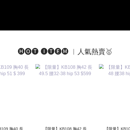
🅗🅞🅣 🅘🅣🅔🅜 ︱人氣熱賣🥇
09 胸40 長
【限量】KB108 胸42 長
【限量】KB107