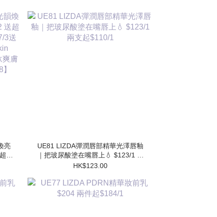
韻煥亮
UE81 LIZDA彈潤唇部精華光澤唇釉
 送超勝
｜把玻尿酸塗在嘴唇上💧 $123/1 兩
送 超
支起$110/1
HK$123.00
水
】