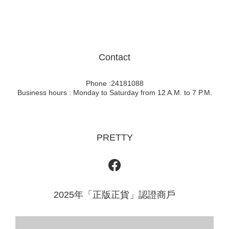
Contact
Phone :24181088
Business hours : Monday to Saturday from 12 A.M. to 7 P.M.
PRETTY
2025年「正版正貨」認證商戶