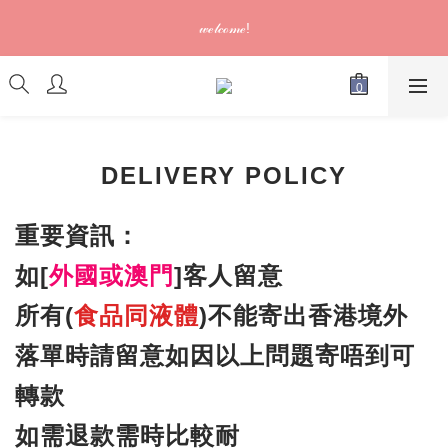
訂單可供取貨/發貨後會發出電郵通知，請填妥正確資料 (*通知以
𝓌ℯ𝓁𝒸ℴ𝓂ℯ!
電郵為準)
訂單可供取貨/發貨後會發出電郵通知，請填妥正確資料 (*通知以
電郵為準)
DELIVERY POLICY
重要資訊：
如[
外國或澳門
]客人留意
所有(
食品同液體
)不能寄出香港境外
落單時請留意如因以上問題寄唔到可
轉款
如需退款需時比較耐