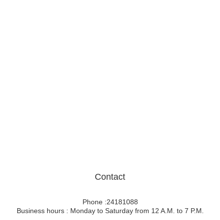
Contact
Phone :24181088
Business hours : Monday to Saturday from 12 A.M. to 7 P.M.