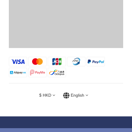
$
HKD
English