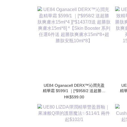
UE84 Oganacell DERX™沁潤充盈
UE
精華霜 $599/1 ｜[*$958/2 送超勝肽
精華
爽膚水15ml*4 ][*$1437/3送 超勝肽
肽爽
HK$599.00
爽膚水15ml*8] *【Skin Booster 系列
肽爽膚
任選6件送 超勝肽爽膚水15ml*8+超
勝肽安瓶10ml*8】