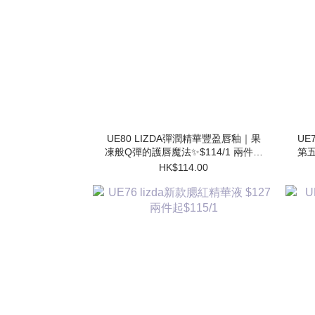
UE80 LIZDA彈潤精華豐盈唇釉｜果
UE7
凍般Q彈的護唇魔法✨$114/1 兩件起
第五
$102/1
HK$114.00