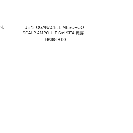
UE73 OGANACELL MESOROOT
SCALP AMPOULE 6ml*6EA 奧嘉娜
固髮防脫頭皮精華 $969 買一盒送兩
HK$969.00
個小樣 3件起$824/1