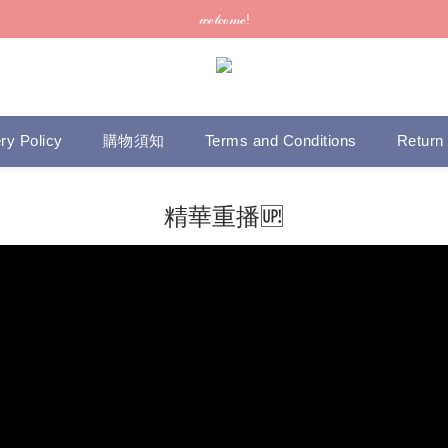
訂單可供取貨/發貨後會發出電郵通知，請填妥正確資料 (*通知以電郵為準
𝓌ℯ𝓁𝒸ℴ𝓂ℯ!
訂單可供取貨/發貨後會發出電郵通知，請填妥正確資料 (*通知以電郵為準
ry Policy
購物須知
Terms and Conditions
Return 
精華重播🆙