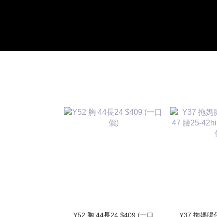
Y52 胸 44長24 $409 (一口
Y37 拖媽腸