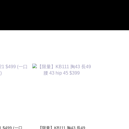
1 $499 (一口
【限量】KB111 胸43 長49