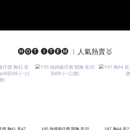
🅗🅞🅣 🅘🅣🅔🅜 ︱人氣熱賣🥇
仔價 胸41 長47
Y45 拖媽腸仔價 開胸 長20
Y47 胸44 長2