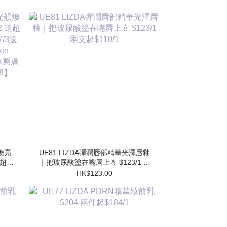
韻煥亮
UE81 LIZDA彈潤唇部精華光澤唇釉
 送超勝
｜把玻尿酸塗在嘴唇上💧 $123/1 兩
送 超
支起$110/1
HK$123.00
水
】