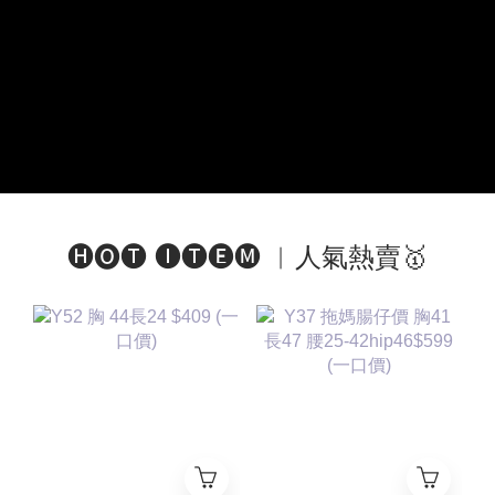
🅗🅞🅣 🅘🅣🅔🅜 ︱人氣熱賣🥇