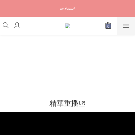
訂單可供取貨/發貨後會發出電郵通知，請填妥正確資料 (*通知以
𝓌ℯ𝓁𝒸ℴ𝓂ℯ!
電郵為準)
訂單可供取貨/發貨後會發出電郵通知，請填妥正確資料 (*通知以
電郵為準)
精華重播🆙