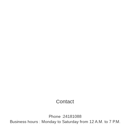
Contact
Phone :24181088
Business hours : Monday to Saturday from 12 A.M. to 7 P.M.