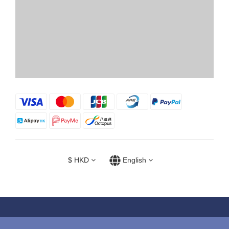
$
HKD
English