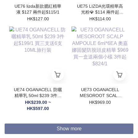
UE76 lizda新款腮紅精華
UE75 LIZDA光環精華高
液 $127 兩件起$115/1
光粉💎 $114 兩件起
$102/1
HK$127.00
HK$114.00
UE74 OGANACELL 防曬
UE73 OGANACELL
精華乳 50ml $239 3件起
MESOROOT SCALP
$199/1 買三支送6支
AMPOULE 6ml*6EA 奧
HK$239.00 ~
HK$969.00
10ML旅行裝
嘉娜固髮防脫頭皮精華
HK$597.00
$969 買一盒送兩個小樣
3件起$824/1
Show more