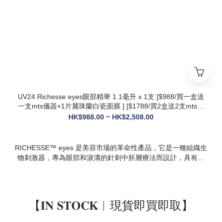
* 韓國院線同款：傳承韓國30年+高端醫美技術，專為亞洲肌膚
設計，院線級護理在家也能體驗
* 多效合一：兼顧抗衰、修護、提亮、補水，一站式解決痘疤、
暗沈、細紋等多種肌膚問題
UV24 Richesse eyes眼部精華 1.1毫升 x 1支 [$988/買一盒送
一支mts儀器+1片麗珠蘭白瓷面膜 ] [$1788/買2盒送2支mts儀
器+1盒白瓷面膜+1支麗珠蘭修復面霜][ $2508/買3盒送3支mts
HK$988.00 ~ HK$2,508.00
儀器+1盒麗珠蘭面膜+1支麗珠蘭修復面霜+1盒牛奶蛋白精華]
RICHESSE™ eyes 是美容市場的革命性產品，它是一種組織生
物刺激器，專為眼部和淚溝的針刺中胚層療法而設計，具有填
充效果，且不會產生腫塊或淋巴淤積等副作用。
【𝐈𝐍 𝐒𝐓𝐎𝐂𝐊︱現貨即買即取】