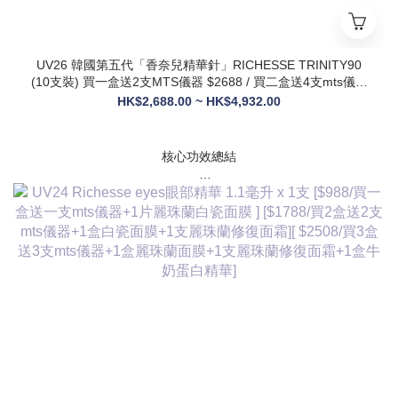
UV26 韓國第五代「香奈兒精華針」RICHESSE TRINITY90
(10支裝) 買一盒送2支MTS儀器 $2688 / 買二盒送4支mts儀器
+1盒麗珠蘭面膜+1支麗珠蘭修復面霜 $3288
HK$2,688.00 ~ HK$4,932.00
核心功效總結
✅ 膠原新生：促進膠原蛋白合成，改善皮膚自然代謝，淡化皺
紋、緊致輪廓
✅ 修護煥膚：改善痤瘡疤痕、色素沈著，修復受損肌膚屏障
✅ 營養供給：為皮膚提供全方位營養，增強彈性與光澤感
✅ 水潤亮白：深層補水鎖水，提亮膚色，讓肌膚通透飽滿
✅ 抗衰維穩：調節皮膚狀態，改善敏感與暗沈，維持健康年輕
態
💎 產品核心賣點
* 第五代升級配方：在傳統動能素基礎上加入RH膠原蛋白，抗
衰與修護能力全面升級，效果更持久