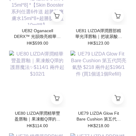
UE82 Oganacell
UE81 LIZDA彈潤唇部精
DERX™ 光韻煥亮精華霜
華光澤唇釉｜把玻尿酸塗
50ml $599/1 [*$958/2 送
在嘴唇上💧 $123/1 兩支
HK$599.00
HK$123.00
超勝肽爽膚水15ml*4 支 ]
起$110/1
[*$1437/3送 超勝肽爽膚
水15ml*8] *【Skin
Booster 系列任選6件送
超勝肽爽膚水15ml*8+超
勝肽安瓶10ml*8】
UE80 LIZDA彈潤精華豐
UE79 LIZDA Glow Fit
盈唇釉｜果凍般Q彈的護
Bare Cushion 第五代閃
唇魔法✨$114/1 兩件起
亮氣墊 $218 兩件起
HK$114.00
HK$218.00
$102/1
$196/1件 (買1個送1個