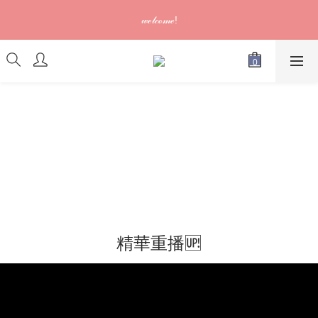
訂單可供取貨/發貨後會發出電郵通知，請填妥正確資料 (*通知以
𝓌ℯ𝓁𝒸ℴ𝓂ℯ!
電郵為準)
訂單可供取貨/發貨後會發出電郵通知，請填妥正確資料 (*通知以
電郵為準)
精華重播🆙