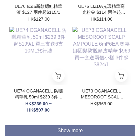
UE76 lizda新款腮紅精華
UE75 LIZDA光環精華高
液 $127 兩件起$115/1
光粉💎 $114 兩件起
$102/1
HK$127.00
HK$114.00
UE74 OGANACELL 防曬
UE73 OGANACELL
精華乳 50ml $239 3件起
MESOROOT SCALP
$199/1 買三支送6支
AMPOULE 6ml*6EA 奧
HK$239.00 ~
HK$969.00
10ML旅行裝
嘉娜固髮防脫頭皮精華
HK$597.00
$969 買一盒送兩個小樣
3件起$824/1
Show more