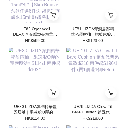
UE82 Oganacell
UE81 LIZDA彈潤唇部精
DERX™ 光韻煥亮精華霜
華光澤唇釉｜把玻尿酸塗
50ml $599/1 [*$958/2 送
在嘴唇上💧 $123/1 兩支
HK$599.00
HK$123.00
超勝肽爽膚水15ml*4 支 ]
起$110/1
[*$1437/3送 超勝肽爽膚
水15ml*8] *【Skin
Booster 系列任選6件送
超勝肽爽膚水15ml*8+超
勝肽安瓶10ml*8】
UE80 LIZDA彈潤精華豐
UE79 LIZDA Glow Fit
盈唇釉｜果凍般Q彈的護
Bare Cushion 第五代閃
唇魔法✨$114/1 兩件起
亮氣墊 $218 兩件起
HK$114.00
HK$218.00
$102/1
$196/1件 (買1個送1個