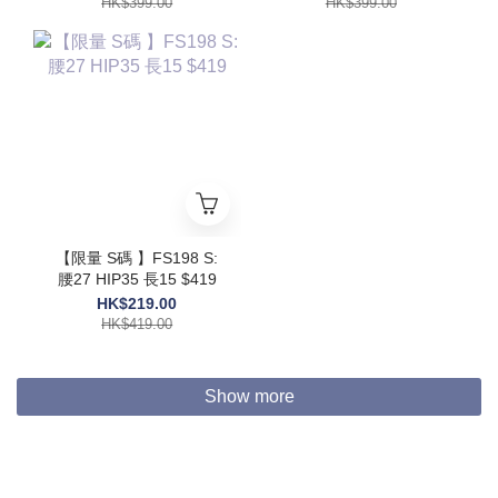
HK$399.00
HK$399.00
【限量 S碼 】FS198 S:
腰27 HIP35 長15 $419
HK$219.00
HK$419.00
Show more