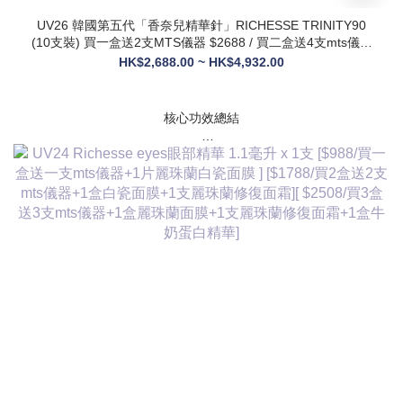
UV26 韓國第五代「香奈兒精華針」RICHESSE TRINITY90
(10支裝) 買一盒送2支MTS儀器 $2688 / 買二盒送4支mts儀器
+1盒麗珠蘭面膜+1支麗珠蘭修復面霜 $3288
HK$2,688.00 ~ HK$4,932.00
核心功效總結
✅ 膠原新生：促進膠原蛋白合成，改善皮膚自然代謝，淡化皺
紋、緊致輪廓
✅ 修護煥膚：改善痤瘡疤痕、色素沈著，修復受損肌膚屏障
✅ 營養供給：為皮膚提供全方位營養，增強彈性與光澤感
✅ 水潤亮白：深層補水鎖水，提亮膚色，讓肌膚通透飽滿
✅ 抗衰維穩：調節皮膚狀態，改善敏感與暗沈，維持健康年輕
態
💎 產品核心賣點
* 第五代升級配方：在傳統動能素基礎上加入RH膠原蛋白，抗
衰與修護能力全面升級，效果更持久
* 韓國院線同款：傳承韓國30年+高端醫美技術，專為亞洲肌膚
設計，院線級護理在家也能體驗