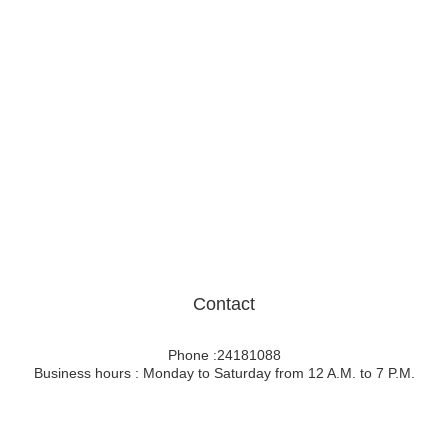
Contact
Phone :24181088
Business hours : Monday to Saturday from 12 A.M. to 7 P.M.