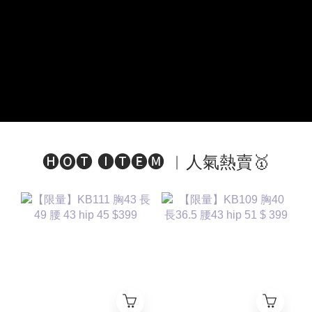
🅗🅞🅣 🅘🅣🅔🅜 ︱人氣熱賣🥇