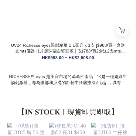
* 多效合一：兼顧抗衰、修護、提亮、補水，一站式解決痘疤、
暗沈、細紋等多種肌膚問題
UV24 Richesse eyes眼部精華 1.1毫升 x 1支 [$988/買一盒送
一支mts儀器+1片麗珠蘭白瓷面膜 ] [$1788/買2盒送2支mts儀
器+1盒白瓷面膜+1支麗珠蘭修復面霜][ $2508/買3盒送3支mts
HK$988.00 ~ HK$2,508.00
儀器+1盒麗珠蘭面膜+1支麗珠蘭修復面霜+1盒牛奶蛋白精華]
RICHESSE™ eyes 是美容市場的革命性產品，它是一種組織生
物刺激器，專為眼部和淚溝的針刺中胚層療法而設計，具有填
充效果，且不會產生腫塊或淋巴淤積等副作用。
【𝐈𝐍 𝐒𝐓𝐎𝐂𝐊︱現貨即買即取】