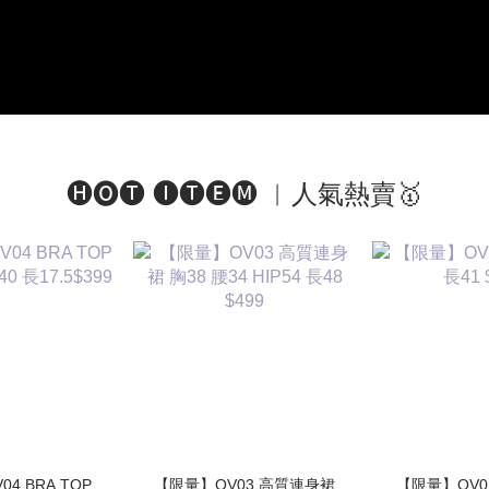
🅗🅞🅣 🅘🅣🅔🅜 ︱人氣熱賣🥇
 TOP
【限量】OV03 高質連身裙
【限量】OV02