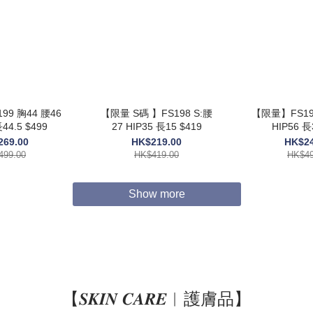
 胸44 腰46
【限量 S碼 】FS198 S:腰
【限量】FS197 胸42 
P 64 長44.5 $499
27 HIP35 長15 $419
HIP
269.00
HK$219.00
HK$24
499.00
HK$419.00
HK$49
Show more
【𝑺𝑲𝑰𝑵 𝑪𝑨𝑹𝑬︱護膚品】