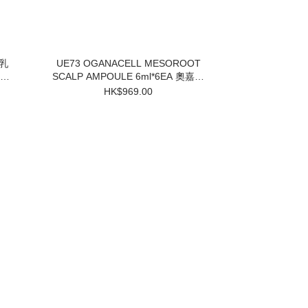
UE73 OGANACELL MESOROOT
SCALP AMPOULE 6ml*6EA 奧嘉娜
固髮防脫頭皮精華 $969 買一盒送兩
HK$969.00
個小樣 3件起$824/1