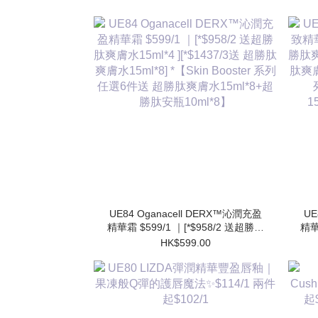
UE84 Oganacell DERX™沁潤充盈
UE
精華霜 $599/1 ｜[*$958/2 送超勝肽
精華
爽膚水15ml*4 ][*$1437/3送 超勝肽
肽爽
HK$599.00
爽膚水15ml*8] *【Skin Booster 系列
肽爽膚
任選6件送 超勝肽爽膚水15ml*8+超
勝肽安瓶10ml*8】