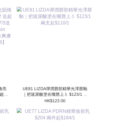
韻煥亮
UE81 LIZDA彈潤唇部精華光澤唇釉
 送超勝
｜把玻尿酸塗在嘴唇上💧 $123/1 兩
送 超
支起$110/1
HK$123.00
水
】