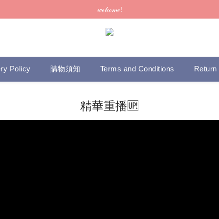
訂單可供取貨/發貨後會發出電郵通知，請填妥正確資料 (*通知以電郵為準
𝓌ℯ𝓁𝒸ℴ𝓂ℯ!
訂單可供取貨/發貨後會發出電郵通知，請填妥正確資料 (*通知以電郵為準
ry Policy
購物須知
Terms and Conditions
Return 
精華重播🆙