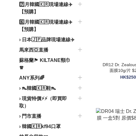
7️⃣月韓國🇰🇷現場連線✈️
【預購】
6️⃣月韓國🇰🇷現場連線✈️
【預購】
› 日本🇯🇵品牌現場連線✈️
馬來西亞直播
蘇格蘭🏴󠁧󠁢󠁳󠁣󠁴󠁿 KILTANE頸巾
DR12 Dr. Zealous 爆氧3000抗菌肽細胞防護
🧣
面膜10g/片 $
HK$250
ANY系列🌈
› 👠韓國🇰🇷鞋👠
› 現貨特價⚡️⚡️（即買即
取）
› 門市直播
› 韓國🇰🇷kf94口罩