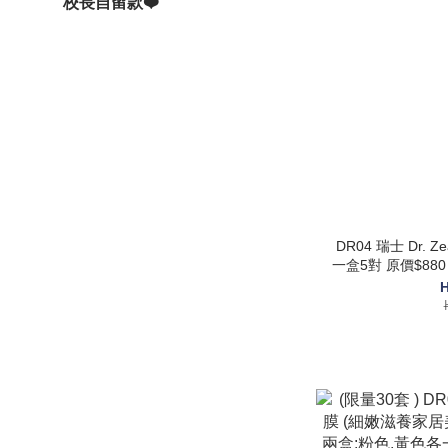
校長自留款❤️
DR04 瑞士 Dr. 
一盒5對 原價$880 $269@3 買一送二 ( +1 收
H